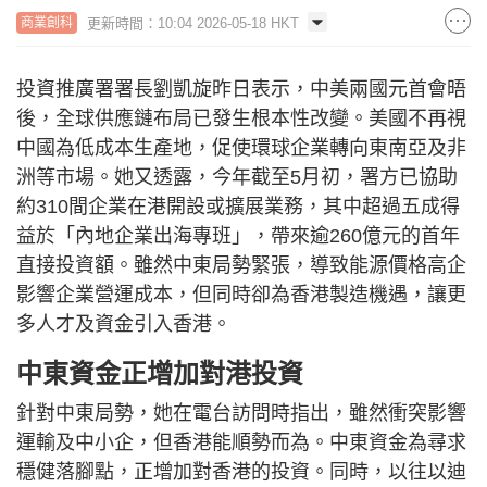
更新時間：10:04 2026-05-18 HKT
商業創科
投資推廣署署長劉凱旋昨日表示，中美兩國元首會晤
後，全球供應鏈布局已發生根本性改變。美國不再視
中國為低成本生產地，促使環球企業轉向東南亞及非
洲等市場。她又透露，今年截至5月初，署方已協助
約310間企業在港開設或擴展業務，其中超過五成得
益於「內地企業出海專班」，帶來逾260億元的首年
直接投資額。雖然中東局勢緊張，導致能源價格高企
影響企業營運成本，但同時卻為香港製造機遇，讓更
多人才及資金引入香港。
中東資金正增加對港投資
針對中東局勢，她在電台訪問時指出，雖然衝突影響
運輸及中小企，但香港能順勢而為。中東資金為尋求
穩健落腳點，正增加對香港的投資。同時，以往以迪