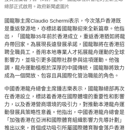
總部正式啟用。政府新聞處圖片
國龍聯主席Claudio Schermi表示，今次落戶香港既
是重返發源地，亦標誌着國龍聯迎來全新篇章。他指
出，「國龍聯35年前於香港成立，重返香港猶如將龍
舟帶回家。為展現長遠發展承諾，國龍聯將在香港招
聘全職員工，善用本地專業人才拓展龍舟運動的全球
影響力，並吸引更多國際社群參與這項運動。他強
調，龍舟運動植根於深厚的中國傳統，國龍聯將致力
成為一個開放、包容且具國際化管治職能的角色。
中國香港龍舟總會主席鍾志樂表示，國龍聯總部再次
在香港設立，標誌着香港在國際體壇的重要性和影響
力，以及香港營商環境的吸引力，對推動本港龍舟運
動發展具策略性意義。他指出，中國香港龍舟總會是
「加強香港在亞洲和國際體育組織影響力先導計劃」
推出以來，首個成功吸引所屬國際體育聯會落戶香港