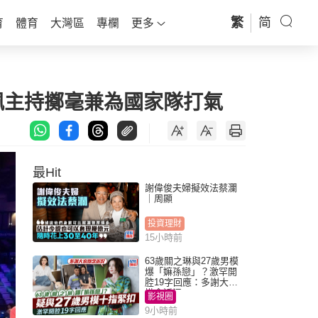
繁
简
育
體育
大灣區
專欄
更多
佩主持擲毫兼為國家隊打氣
最Hit
謝偉俊夫婦擬效法蔡瀾
｜周顯
投資理財
15小時前
63歲關之琳與27歲男模
爆「嫲孫戀」？激罕開
腔19字回應：多謝大家
掛念近況
影視圈
9小時前