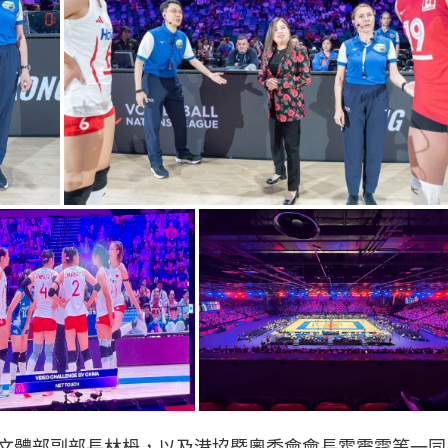
文體部副部長林枬，以及港協暨奧委會會長霍震霆等一同