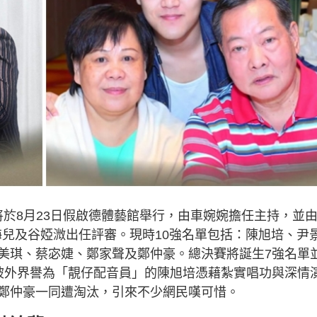
將於8月23日假啟德體藝館舉行，由車婉婉擔任主持，並
國豐、海兒及谷婭溦出任評審。現時10強名單包括：陳旭培、尹
美琪、蔡宓婕、鄭家聲及鄭仲豪。總決賽將誕生7強名單
被外界譽為「靚仔配音員」的陳旭培憑藉紮實唱功與深情
鄭仲豪一同遭淘汰，引來不少網民嘆可惜。