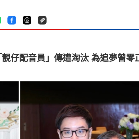
「靚仔配音員」傳遭淘汰 為追夢曾零