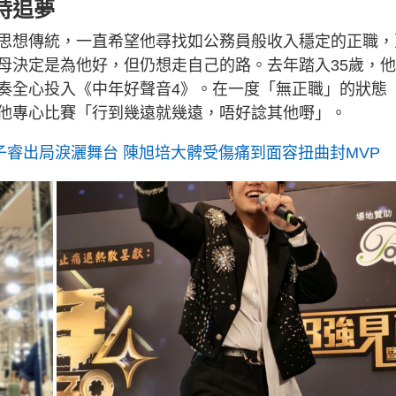
持追夢
思想傳統，一直希望他尋找如公務員般收入穩定的正職，
母決定是為他好，但仍想走自己的路。去年踏入35歲，
奏全心投入《中年好聲音4》。在一度「無正職」的狀態
他專心比賽「行到幾遠就幾遠，唔好諗其他嘢」。
子睿出局淚灑舞台 陳旭培大髀受傷痛到面容扭曲封MVP