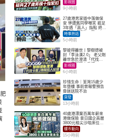
掛念近況
影視圈
9小時前
27歲港男家道中落做保
安 慘遭舊同學嘲笑 捱足
3年遇「高人」指點 終辭
職宣告「轉做一事」｜
時事熱話
Juicy叮
5小時前
黎彼得離世丨黎樹德被
封「李泳漢2.0」 老父剛
離世急於澄清「代找卡
數」傳聞惹人反感
影視圈
6小時前
珍惜生命｜荃灣15歲少
年墮樓 事前曾報警預告
昏迷送院不治
由肥
突發
景
13小時前
並
40歲港漂棄百萬年薪來
演
港做保險 昔日國企高層
3800元租尖沙咀床位｜
租盤Million
樓市動向
15小時前