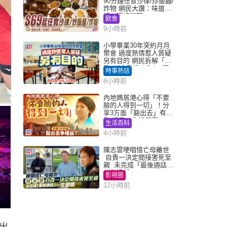
90分鐘任食沙律/炒飯麵/
炸物 網民大讚：味道
好，環境闊落
飲食
9小時前
小學畢業30年突約月月
聚會 過度熱情惹人質疑
另有目的 網民拆解「扮
熟」4大動機｜Juicy叮
時事熱話
8小時前
內地媽居港心得「不要
臉的人得到一切」！分
享3方面「豁出去」有著
數 網民：你好厲害
生活百科
4小時前
陳志雲哽咽憶亡母離世
自責一決定間接害死至
親 未完成「最後通話」
一生遺憾
影視圈
12小時前
出