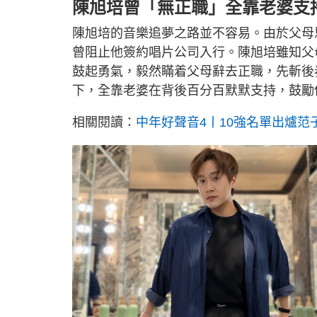
陳旭培曾「無正職」全靠老婆支
陳旭培的音樂追夢之路並不容易。由於父母
曾阻止他簽約唱片公司入行。陳旭培雖知父
鼓起勇氣，毅然瞞着父母辭去正職，先斬後
下，全靠老婆在背後百分百默默支持，鼓勵
相關閱讀：
中年好聲音4丨10強名單出爐范