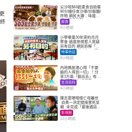
尖沙咀$69起素食自助餐
90分鐘任食沙律/炒飯麵/
更
炸物 網民大讚：味道
好，環境闊落
他終
飲食
9小時前
小學畢業30年突約月月
聚會 過度熱情惹人質疑
另有目的 網民拆解「扮
熟」4大動機｜Juicy叮
時事熱話
8小時前
內地媽居港心得「不要
臉的人得到一切」！分
享3方面「豁出去」有著
數 網民：你好厲害
生活百科
4小時前
陳志雲哽咽憶亡母離世
自責一決定間接害死至
親 未完成「最後通話」
一生遺憾
影視圈
12小時前