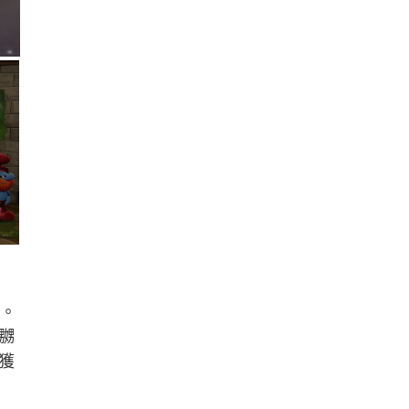
解。
嬲
獲