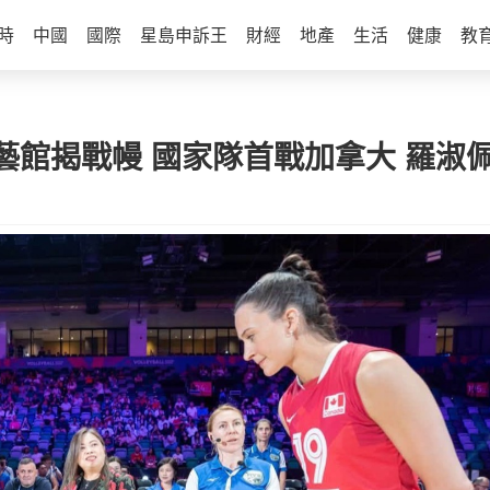
時
中國
國際
星島申訴王
財經
地產
生活
健康
教
藝館揭戰幔 國家隊首戰加拿大 羅淑