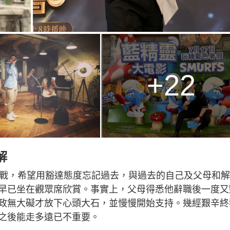
+22
解
出戰，希望用豁達態度忘記過去，與過去的自己及父母和
早已坐在觀眾席欣賞。事實上，父母得悉他辭職後一度又
政無大礙才放下心頭大石，並慢慢開始支持。幾經艱辛終
之後能走多遠已不重要。