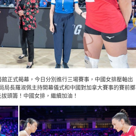
藝館正式揭幕，今日分別進行三場賽事，中國女排壓軸出
局局長羅淑佩主持開幕儀式和中國對加拿大賽事的賽前擲
9先拔頭籌！中國女排，繼續加油！