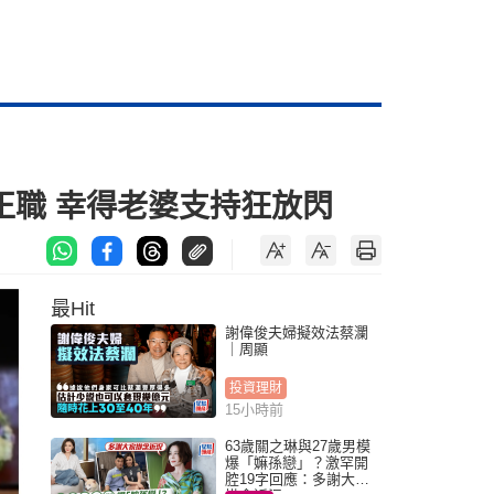
正職 幸得老婆支持狂放閃
最Hit
謝偉俊夫婦擬效法蔡瀾
｜周顯
投資理財
15小時前
63歲關之琳與27歲男模
爆「嫲孫戀」？激罕開
腔19字回應：多謝大家