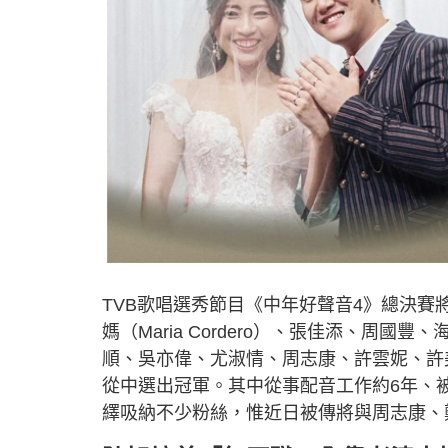
TVB歌唱選秀節目《中年好聲音4》總決賽
媽（Maria Cordero）、張佳添、周
順、吳亦偉、尤淑情、周志康、許雲妮、許
從中選出冠軍。其中從事配音工作約6年、
繹吸納不少粉絲，惟近日被傳將與周志康、