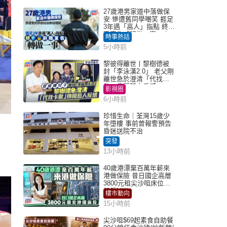
27歲港男家道中落做保
安 慘遭舊同學嘲笑 捱足
3年遇「高人」指點 終辭
職宣告「轉做一事」｜
時事熱話
Juicy叮
5小時前
黎彼得離世丨黎樹德被
封「李泳漢2.0」 老父剛
離世急於澄清「代找卡
數」傳聞惹人反感
影視圈
6小時前
珍惜生命｜荃灣15歲少
年墮樓 事前曾報警預告
昏迷送院不治
突發
13小時前
40歲港漂棄百萬年薪來
港做保險 昔日國企高層
3800元租尖沙咀床位｜
租盤Million
樓市動向
15小時前
尖沙咀$69起素食自助餐