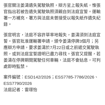
張官關注姜濤遺失駕駛執照，辯方呈上報失紙，惟張
官指出若被告遺失駕駛執照須親自到法庭宣誓。運輸
署一方補充，署方與法庭未曾接受以報失紙作遺失紀
錄。
張官明言，法庭不容許草率地報失，姜濤須到法庭宣
誓。張官批准運輸署申請，頒令姜濤停牌3個月；另
應辯方申請，要求姜濤於7月22日或之前遞交駕駛執
照，或到法庭宣誓證明已盡力尋找。張官又提醒，若
姜濤在停牌期間駕駛任何車輛，法庭不會姑息，可判
處即時監禁。
案件編號：ESD142/2026；ESS7785-7786/2026、
ESS7790/2026
法庭記者：雷璟怡