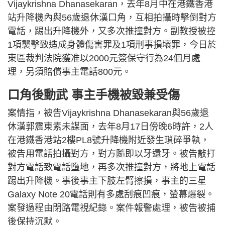
Vijaykrishna Dhanasekaran，去年8月中在港鐵香港
站升降機內與56歲退休漢口角，互相拍攝時擊倒對方
電話，踢出升降機外，又多次推撞對方。副教授被控
1項襲擊致造成身體傷害罪及1項刑事損壞罪，今日於
東區裁判法院獲准以2000元簽保守行為24個月處
理，另須賠償事主電話800元。
口角後動武 事主手機被毀兼受傷
案情指，被告Vijaykrishna Dhanasekaran與56歲退
休漢郭震東素未謀面，去年8月17日傍晚6時許，2人
在港鐵香港站2樓PL8號升降機附近發生瑣碎爭執，
被告用電話拍攝對方，對方隨即以牙還牙。被告敲打
對方電話致電話墮地，再多次推撞對方，將地上電話
踢出升降機。事後事主下肢左臂擦損，事主的三星
Galaxy Note 20電話則有多處刮痕凹痕，螢幕爆裂。
案發過程由閉路電視紀錄。案件報警處理，被告被捕
後保持沉默。