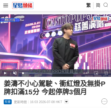
繁
简
Remaining
-
1:47
Loaded
:
Play
Unmute
Picture-
Full
27.59%
in-
Picture
Time
姜濤不小心駕駛、衝紅燈及無掛P
牌扣滿15分 今起停牌3個月
更新時間：16:03 2026-07-08 HKT
社會