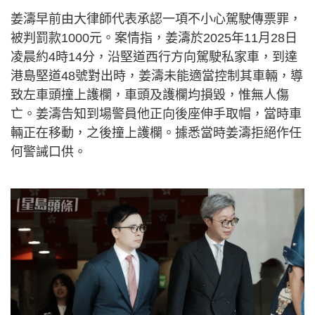
姜濤早前由大律師代表承認一項不小心駕駛傳票罪，
被判罰款1000元。案情指，姜濤於2025年11月28日
凌晨約4時14分，沿堅道西行方向駕駛私家車，到達
港島堅道48號對出時，姜濤未能適當控制其車輛，導
致左車頭撞上護欄，車頭及護欄均損毀，惟無人傷
亡。姜濤告知到場警員他正向後座伸手取帽，當時車
輛正在移動，之後撞上護欄。據悉當時姜濤拒絕作任
何警誡口供。