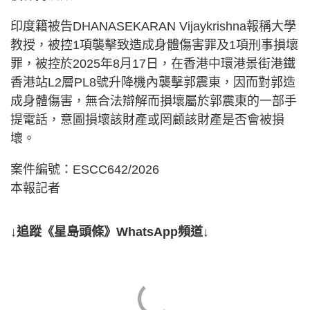
印度籍被告DHANASEKARAN Vijaykrishna報稱大學
教授，被控1項襲擊致造成身體傷害罪及1項刑事損壞
罪，被控於2025年8月17日，在香港中環港景街港鐵
香港站L2層PL8號升降機內襲擊郭震東，因而對郭造
成身體傷害，無合法辯解而損壞屬於郭震東的一部手
提電話，意圖損壞該財產或罔顧該財產是否會被損
壞。
案件編號：ESCC642/2026
本報記者
↓追蹤《星島頭條》WhatsApp頻道↓