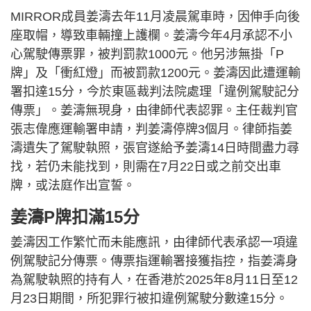
MIRROR成員姜濤去年11月凌晨駕車時，因伸手向後
座取帽，導致車輛撞上護欄。姜濤今年4月承認不小
心駕駛傳票罪，被判罰款1000元。他另涉無掛「P
牌」及「衝紅燈」而被罰款1200元。姜濤因此遭運輸
署扣達15分，今於東區裁判法院處理「違例駕駛記分
傳票」。姜濤無現身，由律師代表認罪。主任裁判官
張志偉應運輸署申請，判姜濤停牌3個月。律師指姜
濤遺失了駕駛執照，張官遂給予姜濤14日時間盡力尋
找，若仍未能找到，則需在7月22日或之前交出車
牌，或法庭作出宣誓。
姜濤P牌扣滿15分
姜濤因工作繁忙而未能應訊，由律師代表承認一項違
例駕駛記分傳票。傳票指運輸署接獲指控，指姜濤身
為駕駛執照的持有人，在香港於2025年8月11日至12
月23日期間，所犯罪行被扣違例駕駛分數達15分。