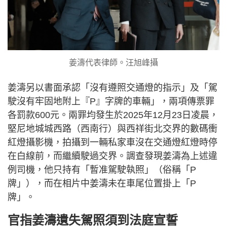
姜濤代表律師。汪旭峰攝
姜濤另以書面承認「沒有遵照交通燈的指示」及「駕
駛沒有牢固地附上『P』字牌的車輛」，兩項傳票罪
各罰款600元。兩罪均發生於2025年12月23日凌晨，
堅尼地城城西路（西南行）與西祥街北交界的數碼衝
紅燈攝影機，拍攝到一輛私家車沒在交通燈紅燈時停
在白線前，而繼續駛過交界。調查發現姜濤為上述違
例司機，他只持有「暫准駕駛執照」（俗稱「P
牌」），而在相片中姜濤未在車尾位置掛上「P
牌」。
官指姜濤遺失駕照須到法庭宣誓