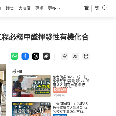
繁
简
育
體育
大灣區
專欄
更多
工程必釋甲醛揮發性有機化合
最Hit
銀色債券2026｜新一批
銀債每手1萬元 最少4.25
厘 8.21起可申購 發行金
額最多550億
投資理財
8小時前
「你個frd廢！」JUPAS
放榜炫耀港大醫科Offer
名校女生囂張留言惹眾
怒 醫學院澄清：宣稱