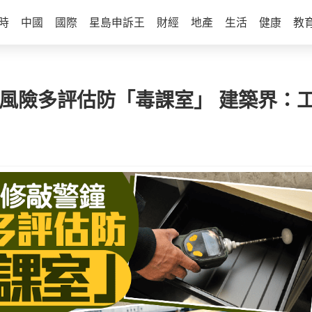
時
中國
國際
星島申訴王
財經
地產
生活
健康
教
 風險多評估防「毒課室」 建築界：