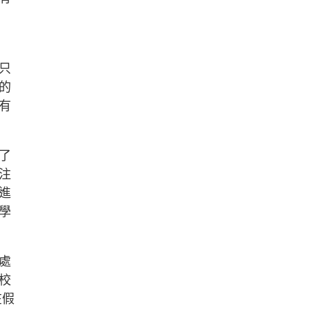
只
的
有
了
注
進
學
處
校
在假