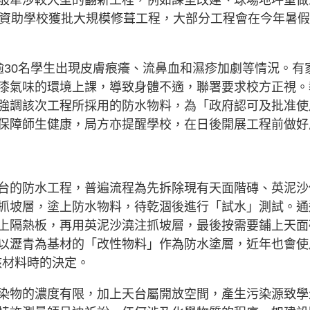
般牽涉較大型的翻新工程，例如課室改建、球場地坪重做
25間資助學校獲批大規模修葺工程，大部分工程會在今年暑
逾30名學生出現皮膚痕癢、流鼻血和濕疹加劇等情況。有
漆氣味的環境上課，導致身體不適，聯署要求校方正視。
強調該次工程所採用的防水物料，為「政府認可及批准使
保障師生健康，局方亦提醒學校，在日後開展工程前做好
台的防水工程，普遍流程為先拆除現有天面階磚、英泥沙
抓坡層，塗上防水物料，待乾涸後進行「試水」測試。通
上隔熱板，再用英泥沙澆注抓坡層，最後按需要鋪上天面
以瀝青為基材的「改性物料」作為防水塗層，近年也會使
核材料時的決定。
染物的濃度有限，加上天台屬開放空間，產生污染源致學