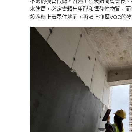
不適的機會很微。香港工程裝飾商會會長、
水塗層，必定會釋出甲醛和揮發性物質，而
設臨時上蓋罩住地面，再噴上抑壓VOC的