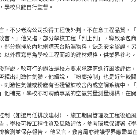
，學校只能自行監督。
言，不少老牌公司投得工程後外判，不在意工程品質，「
敢言。」他又指，部分學校工程「判上判」，導致承包商
，部分選擇於內地網購天台防漏物料，缺乏安全認證。另
》以外撰寫專為學校工程而設的建材規格，供業界參考。
俊輝說，較可行的辦法是校方要求承建商進行風險評估，
否釋出刺激性氣體。他續說，「粉塵控制」也是近年較關
、刺激性氣體或粉塵有否殘留於校舍內或空調系統中，「
」他補充，學校亦可聘請專業的空氣質量測量機構，在開
控制（如選用低排放建材）、施工期間管理及工程後通風
告；學校可按工程性質及風險評估，參考環境保護署《學
排檢測並保存報告。 他又言，教育局亦建議學界應盡量