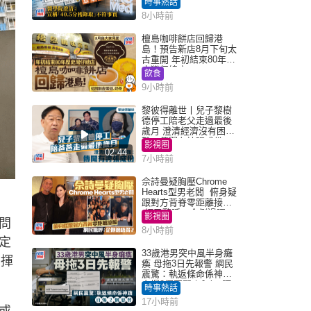
時事熱話
「40.5分獲錄取」不符事
8小時前
實｜Juicy叮
檀島咖啡餅店回歸港
島！預告新店8月下旬太
古重開 年初結束80年歷
史灣仔總店
飲食
9小時前
黎彼得離世丨兒子黎樹
德停工陪老父走過最後
歲月 澄清經濟沒有困
難：傳聞有誇張成份
影視圈
02:44
7小時前
佘詩曼疑胸壓Chrome
Hearts型男老闆 俯身疑
跟對方背脊零距離接觸
網民驚呼：企側邊唔
影視圈
問
得？
8小時前
定
33歲港男突中風半身癱
出揮
瘓 母拖3日先報警 網民
震驚：執返條命係神蹟
自爆2個惡習｜Juicy叮
時事熱話
17小時前