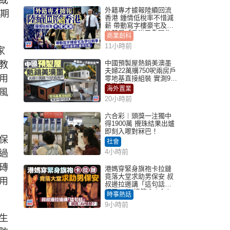
或
外籍專才據報陸續回流
假期
香港 鍾情低稅率不惜減
薪 帶動寫字樓豪宅及學
位競爭「香港已重現生
商業創科
機」
11小時前
家
中國預製屋熱銷美澳墨
教
夫婦22萬購750呎兩房戶
用
零地基直接組裝 實測9個
月激讚
海外置業
風
20小時前
六合彩︱頭獎一注獨中
得1900萬 攪珠結果出爐
即刻入嚟對冧巴！
保
社會
4小時前
過
磚
港媽穿緊身旗袍卡拉鏈
竟落大堂求助男保安 叔
用
叔邊拉邊講「這句話」
網民：AV情節？｜Juicy
時事熱話
叮
9小時前
生