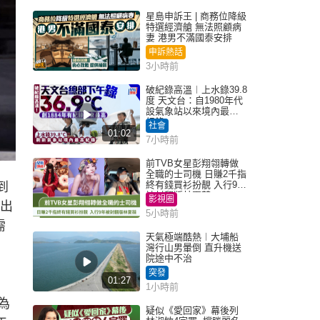
星島申訴王 | 商務位降級
特選經濟艙 無法照顧病
妻 港男不滿國泰安排
申訴熱話
3小時前
破紀錄高溫︱上水錄39.8
度 天文台：自1980年代
設氣象站以來境內最高
紀錄
社會
01:02
7小時前
前TVB女星彭翔翎轉做
全職的士司機 日賺2千指
終有錢買衫扮靚 入行9年
到
被封翻版林夏薇
影視圈
主出
5小時前
需
天氣極端酷熱︱大埔船
灣行山男暈倒 直升機送
院途中不治
突發
01:27
1小時前
為
疑似《愛回家》幕後列