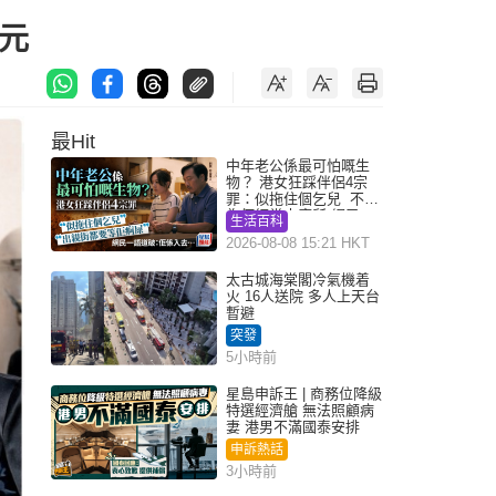
美元
最Hit
中年老公係最可怕嘅生
物？ 港女狂踩伴侶4宗
罪：似拖住個乞兒 不解
為何經常去廁所 網民一
生活百科
語道破
2026-08-08 15:21 HKT
太古城海棠閣冷氣機着
火 16人送院 多人上天台
暫避
突發
5小時前
星島申訴王 | 商務位降級
特選經濟艙 無法照顧病
妻 港男不滿國泰安排
申訴熱話
3小時前