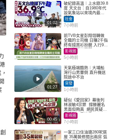
破紀錄高溫︱上水錄39.8
度 天文台：自1980年代
設氣象站以來境內最高
紀錄
社會
01:02
7小時前
前TVB女星彭翔翎轉做
全職的士司機 日賺2千指
終有錢買衫扮靚 入行9年
被封翻版林夏薇
影視圈
力
5小時前
香港
天氣極端酷熱︱大埔船
述，
灣行山男暈倒 直升機送
院途中不治
開
突發
01:27
案
1小時前
疑似《愛回家》幕後列
林淑敏4宗罪 撐滕麗名
黑面但夠真 網民質疑：
真係咁一早被雪
影視圈
00:45
7小時前
u創
一家三口住油塘280呎居
屋 35萬裝修間出兩房 弧