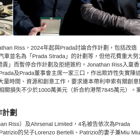
than Riss，2024年起與Prada討論合作計劃，包括改造
斯萊斯汽車並名為「Prada Strada」的計劃等，但他花費重大努
」而暫停合作計劃及拒絕簽約。Jonathan Riss入稟
ada及Prada董事會主席一家三口，作出欺詐性失實陳
作，投放大量時間、資源和創意工作，要求連本帶利申索有關創意
關損失不少於1000萬美元（折合約港幣7845萬元）。
作計劃
than Riss）及Ahrsenal Limited，4名被告依次為Prada
Patrizio的兒子Lorenzo Bertelli、Patrizio的妻子兼Miu Mi