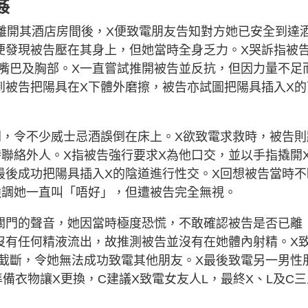
姦
告離開其酒店房間後，X便致電朋友告知對方她已安全到達
便發現被告壓在其身上，但她當時全身乏力。X哭訴指被
嘴巴及胸部。X一直嘗試推開被告並反抗，但因力量不足
到被告把陽具在X下體外磨擦，被告亦試圖把陽具插入X的
開，令不少威士忌酒誤倒在床上。X欲致電求救時，被告則
時聯絡外人。X指被告強行要求X為他口交，並以手指撬開
最後成功把陽具插入X的陰道進行性交。X回想被告當時不
強調她一直叫「唔好」，但遭被告完全無視。
關門的聲音，她因當時極度恐慌，不敢確認被告是否已離
沒有任何精液流出，故推測被告並沒有在她體內射精。X
截斷，令她無法成功致電其他朋友。X最後致電另一男性
備衣物讓X更換，C建議X致電女友人L，最終X、L及C三