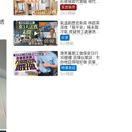
形玻璃取代實牆 現代神
枱櫃融入玄關
家居裝修
15小時前
，透
氣溫創歷史新高 林超英
深夜「報平安」稱未開
冷氣 質疑勞工處暑熱警
告「取消也沒分別」
社會
01:02
6小時前
港男暑期工做保安日行
30層樓 苦嘆似軍訓：冇
你哋諗得咁好做 前輩傳
授搵筍工心得：你唔識
時事熱話
揀盤啫｜Juicy叮
5小時前