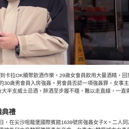
員到卡拉OK續聚飲酒作樂，29歲女會員飲用大量酒精，回
的30歲男會員入房強姦。男會員否認一項強姦罪，女事
及大半支威士忌酒，醉酒至步履不穩，難以走直線，一直
職典禮
25日，在尖沙咀龍堡國際賓館1639號房強姦女子X。二人同