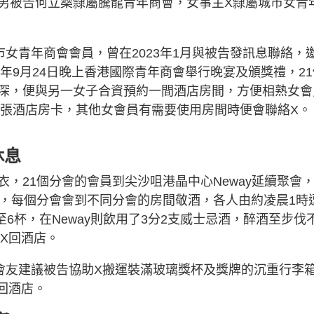
男被告何立燊隸屬騰龍青年商會，女事主X隸屬城市女青
女青年商會會員，曾在2023年1月與被告發訊息聯絡，
3年9月24日晚上香港國際青年商會舉行晚宴及頒獎禮，21
深，便與另一女子合資預約一間酒店房間，方便相熟女會
2張酒店房卡，其他女會員有需要使用房間時便會聯絡X。
休息
，21個分會的會員到尖沙咀港晶中心Neway延續聚會
用，每個分會會到不同分會的房間敬酒，各人由約凌晨1時
6杯，在Neway則飲用了3分2支威士忌酒，醉酒至步伐
X回酒店。
會友建議被告協助X搬運裝滿玻璃獎杯及獎牌的沉重行李
回酒店。