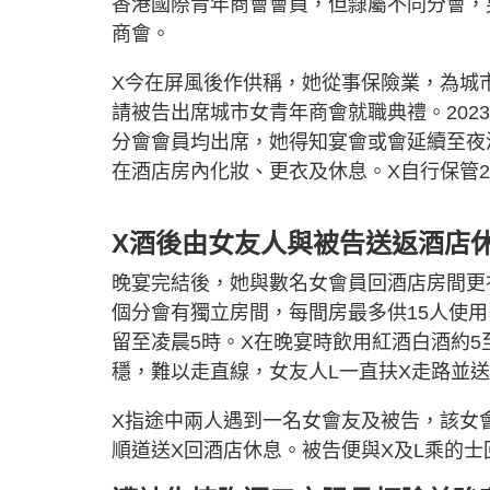
香港國際青年商會會員，但隸屬不同分會，
商會。
X今在屏風後作供稱，她從事保險業，為城市
請被告出席城市女青年商會就職典禮。202
分會會員均出席，她得知宴會或會延續至夜
在酒店房內化妝、更衣及休息。X自行保管
X酒後由女友人與被告送返酒店
晚宴完結後，她與數名女會員回酒店房間更衣
個分會有獨立房間，每間房最多供15人使
留至凌晨5時。X在晚宴時飲用紅酒白酒約5至
穩，難以走直線，女友人L一直扶X走路並送
X指途中兩人遇到一名女會友及被告，該女
順道送X回酒店休息。被告便與X及L乘的士