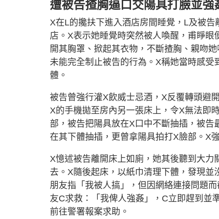
遭被告揸胸逼口交陽具打臉並強
X在L的攙扶下進入酒店房間睡覺，L及被
店。X表示她睡覺時突然被人喚醒，甫睜眼
開其胸罩、掀起其衣物，不斷揸胸、親吻她
未能完全制止被告的行為。X稱她當時感受
體。
被告曾強行灌X飲威士忌酒，X反覆轉頭避
X的手機拋至房內另一張床上，令X無法即
部，被告把陽具放在X口中不斷抽插，被告
在其下體抽插，更曾拿陽具拍打X臉部。X
X憶述被告離開床上如廁，她其後聽到大力
去。X隨後起床，以紙巾清理下體，發現並
朋友指「我被人搞」，但因網絡連接問題而
友C求救：「我俾人強姦」，C立即趕到並準
前往警署報案求助。