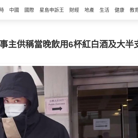
時
中國
國際
星島申訴王
財經
地產
生活
健康
教
 事主供稱當晚飲用6杯紅白酒及大半