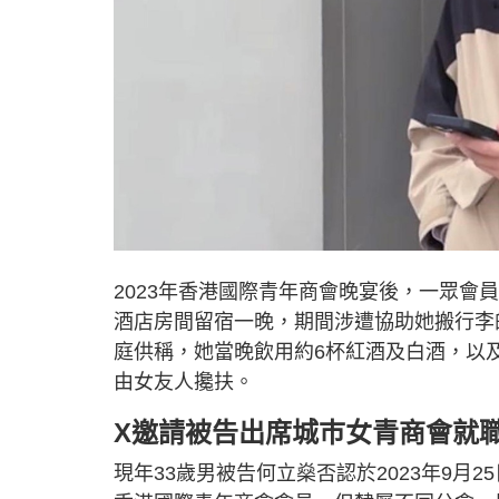
2023年香港國際青年商會晚宴後，一眾會
酒店房間留宿一晚，期間涉遭協助她搬行李
庭供稱，她當晚飲用約6杯紅酒及白酒，以
由女友人攙扶。
X邀請被告出席城巿女青商會就
現年33歲男被告何立燊否認於2023年9月