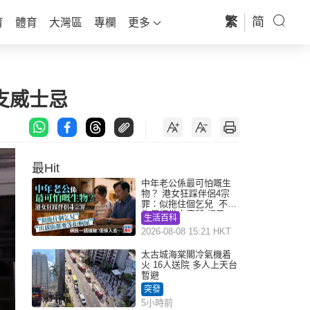
繁
简
育
體育
大灣區
專欄
更多
支威士忌
最Hit
中年老公係最可怕嘅生
物？ 港女狂踩伴侶4宗
罪：似拖住個乞兒 不解
為何經常去廁所 網民一
生活百科
語道破
2026-08-08 15:21 HKT
太古城海棠閣冷氣機着
火 16人送院 多人上天台
暫避
突發
5小時前