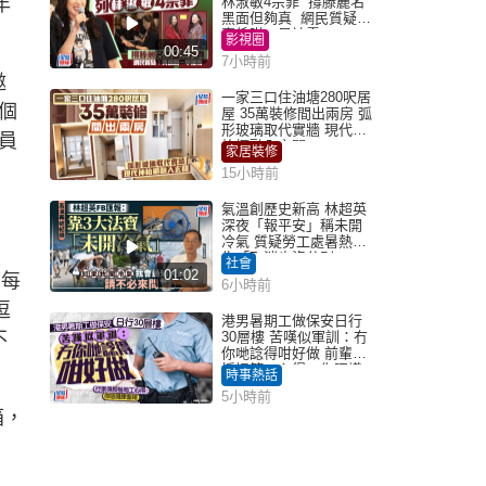
年
林淑敏4宗罪 撐滕麗名
黑面但夠真 網民質疑：
真係咁一早被雪
影視圈
00:45
7小時前
邀
一家三口住油塘280呎居
個
屋 35萬裝修間出兩房 弧
形玻璃取代實牆 現代神
員
枱櫃融入玄關
家居裝修
15小時前
氣溫創歷史新高 林超英
深夜「報平安」稱未開
冷氣 質疑勞工處暑熱警
告「取消也沒分別」
社會
01:02
，每
6小時前
逗
港男暑期工做保安日行
不
30層樓 苦嘆似軍訓：冇
你哋諗得咁好做 前輩傳
授搵筍工心得：你唔識
時事熱話
揀盤啫｜Juicy叮
5小時前
箱，