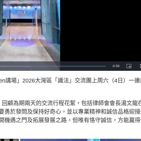
R
-
0:56
P
i
c
e
t
en講場」2026大灣區「識法」交流團上周六（4日）一連
u
r
m
e
-
i
a
n
-
，回顧為期兩天的交流行程花絮，包括律師會會長湯文龍
P
i
i
c
要勇於發問及保持好奇心，並以專業精神和誠信品格迎接
t
n
u
r
開機遇之門及拓展發展之路，但唯有恪守誠信，方能贏得
e
i
n