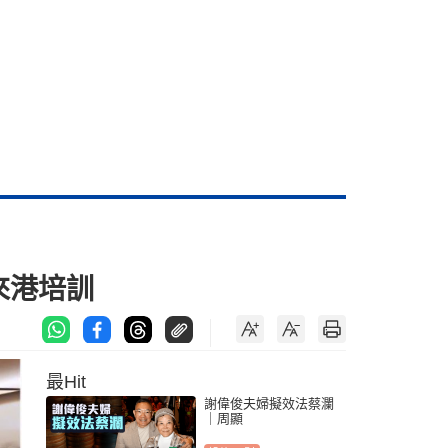
來港培訓
最Hit
謝偉俊夫婦擬效法蔡瀾
｜周顯