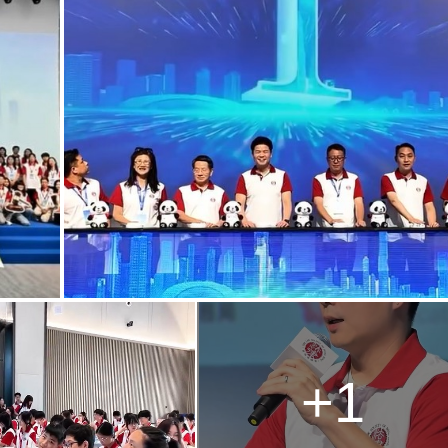
g
T
i
m
e
+1