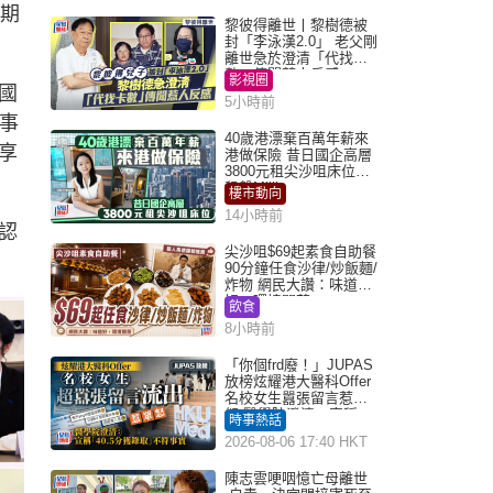
為期
黎彼得離世丨黎樹德被
封「李泳漢2.0」 老父剛
離世急於澄清「代找卡
數」傳聞惹人反感
影視圈
國
5小時前
律事
40歲港漂棄百萬年薪來
享
港做保險 昔日國企高層
3800元租尖沙咀床位｜
租盤Million
樓市動向
14小時前
認
尖沙咀$69起素食自助餐
90分鐘任食沙律/炒飯麵/
炸物 網民大讚：味道
好，環境闊落
飲食
8小時前
「你個frd廢！」JUPAS
放榜炫耀港大醫科Offer
名校女生囂張留言惹眾
怒 醫學院澄清：宣稱
時事熱話
「40.5分獲錄取」不符事
2026-08-06 17:40 HKT
實｜Juicy叮
陳志雲哽咽憶亡母離世