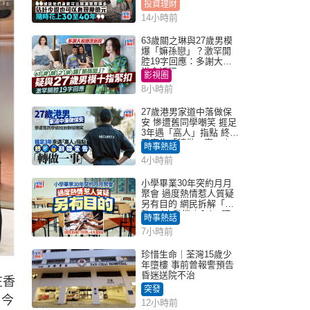
投資理財
14小時前
63歲關之琳與27歲男模
爆「嫲孫戀」？激罕開
腔19字回應：多謝大家
掛念近況
影視圈
8小時前
27歲港男家道中落做保
安 慘遭舊同學嘲笑 捱足
3年遇「高人」指點 終辭
職宣告「轉做一事」｜
時事熱話
Juicy叮
4小時前
小學畢業30年突約月月
聚會 過度熱情惹人質疑
另有目的 網民拆解「扮
熟」4大動機｜Juicy叮
時事熱話
7小時前
珍惜生命｜荃灣15歲少
年墮樓 事前曾報警預告
昏迷送院不治
在香
突發
。今
12小時前