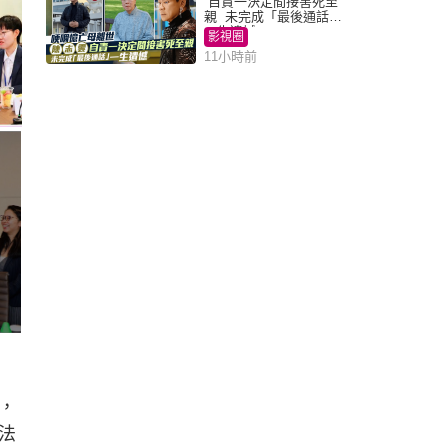
自責一決定間接害死至
親 未完成「最後通話」
一生遺憾
影視圈
11小時前
，
法