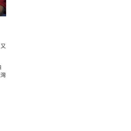
，又
論
大灣