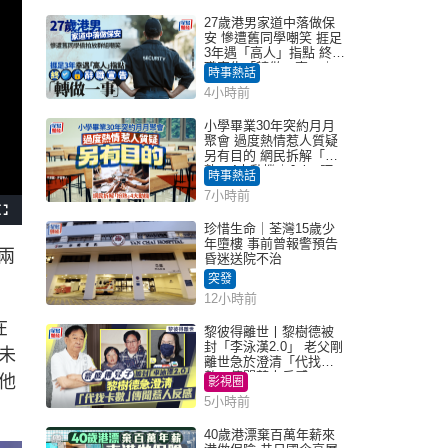
27歲港男家道中落做保
安 慘遭舊同學嘲笑 捱足
3年遇「高人」指點 終辭
職宣告「轉做一事」｜
時事熱話
Juicy叮
4小時前
小學畢業30年突約月月
聚會 過度熱情惹人質疑
另有目的 網民拆解「扮
熟」4大動機｜Juicy叮
時事熱話
7小時前
F
u
珍惜生命｜荃灣15歲少
l
年墮樓 事前曾報警預告
l
兩
s
昏迷送院不治
c
r
突發
e
e
12小時前
n
在
黎彼得離世丨黎樹德被
封「李泳漢2.0」 老父剛
未
離世急於澄清「代找卡
數」傳聞惹人反感
他
影視圈
5小時前
40歲港漂棄百萬年薪來