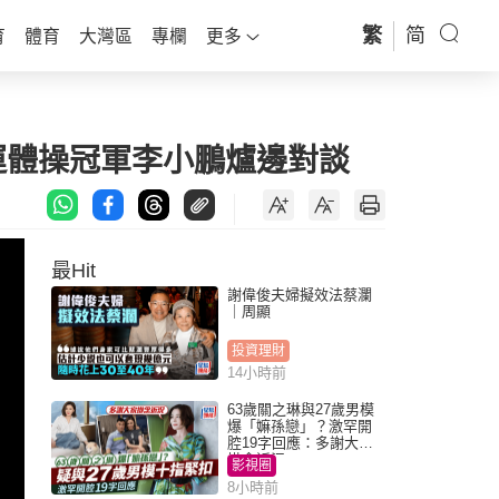
繁
简
育
體育
大灣區
專欄
更多
運體操冠軍李小鵬爐邊對談
最Hit
謝偉俊夫婦擬效法蔡瀾
｜周顯
投資理財
14小時前
63歲關之琳與27歲男模
爆「嫲孫戀」？激罕開
腔19字回應：多謝大家
掛念近況
影視圈
8小時前