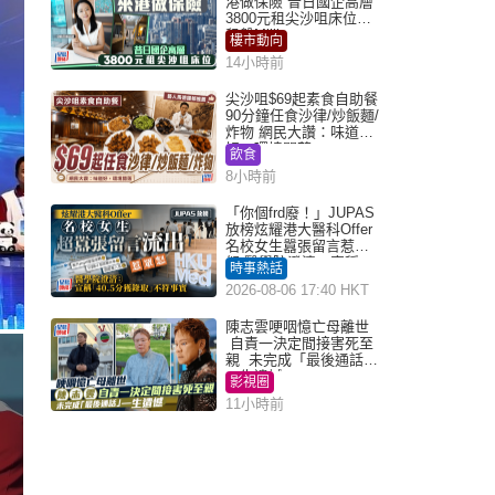
港做保險 昔日國企高層
3800元租尖沙咀床位｜
租盤Million
樓市動向
14小時前
尖沙咀$69起素食自助餐
90分鐘任食沙律/炒飯麵/
炸物 網民大讚：味道
好，環境闊落
飲食
8小時前
「你個frd廢！」JUPAS
放榜炫耀港大醫科Offer
名校女生囂張留言惹眾
怒 醫學院澄清：宣稱
時事熱話
「40.5分獲錄取」不符事
2026-08-06 17:40 HKT
實｜Juicy叮
陳志雲哽咽憶亡母離世
自責一決定間接害死至
親 未完成「最後通話」
一生遺憾
影視圈
11小時前