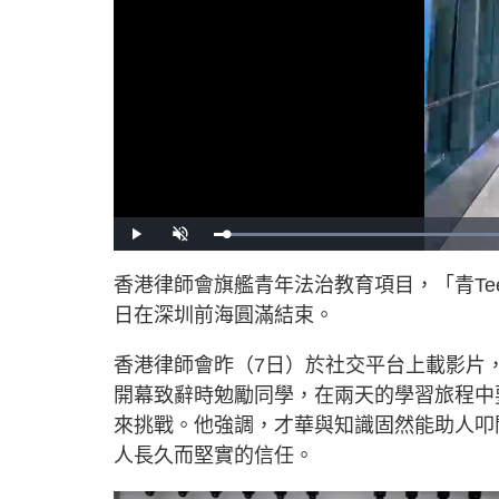
L
P
U
o
l
n
a
a
m
d
y
u
香港律師會旗艦青年法治教育項目，「青Te
e
t
d
e
:
日在深圳前海圓滿結束。
5
9
.
6
2
香港律師會昨（7日）於社交平台上載影片
%
開幕致辭時勉勵同學，在兩天的學習旅程中
來挑戰。他強調，才華與知識固然能助人叩
人長久而堅實的信任。