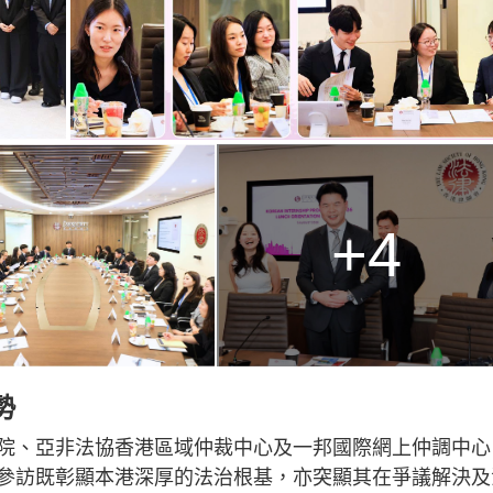
+4
勢
院、亞非法協香港區域仲裁中心及一邦國際網上仲調中心
參訪既彰顯本港深厚的法治根基，亦突顯其在爭議解決及