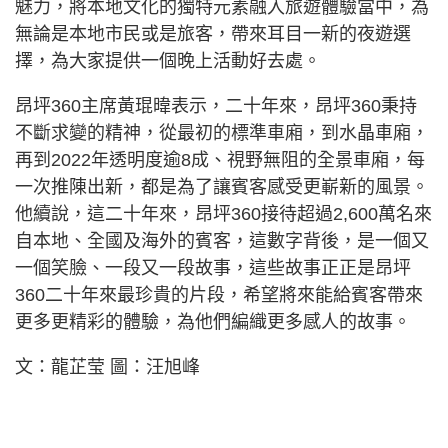
魅力，將本地文化的獨特元素融入旅遊體驗當中，為
無論是本地市民或是旅客，帶來耳目一新的夜遊選
擇，為大家提供一個晚上活動好去處。
昂坪360主席黃琨暐表示，二十年來，昂坪360秉持
不斷求變的精神，從最初的標準車廂，到水晶車廂，
再到2022年透明度逾8成、視野無阻的全景車廂，每
一次推陳出新，都是為了讓賓客感受更嶄新的風景。
他續說，這二十年來，昂坪360接待超過2,600萬名來
自本地、全國及海外的賓客，這數字背後，是一個又
一個笑臉、一段又一段故事，這些故事正正是昂坪
360二十年來最珍貴的片段，希望將來能給賓客帶來
更多更精彩的體驗，為他們編織更多感人的故事。
文：龍芷莹 圖：汪旭峰