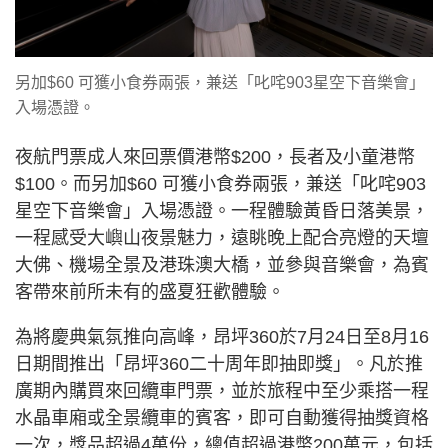
另加$60 可獲小食券兩張，兼送「叱咤903星空下音樂會」
入場憑證。
夜航門票成人來回票價港幣$200，長者及小童港幣
$100。而另加$60 可獲小食券兩張，兼送「叱咤903
星空下音樂會」入場憑證。一程體驗黃昏日落美景，
一程感受大嶼山夜景魅力，遠眺晚上配合亮燈的天壇
大佛、機場全景及港珠澳大橋，並參與音樂會，為賓
客帶來前所未有的盛夏狂歡體驗。
為將慶典氣氛推向高峰，昂坪360於7月24日至8月16
日期間推出「昂坪360二十周年即抽即獎」。凡於推
廣期內購買來回纜車門票，並於旅程中至少乘搭一程
水晶車廂或全景纜車的賓客，即可自動獲得抽獎資格
一次，獎品超過4萬份，總值超過港幣200萬元，包括