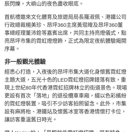
辰閃爍，大嶼山的夜色盡收眼底。
首航禮邀來文化體育及旅遊局局長羅淑佩、港鐵公司
行政總裁楊美珍、昂坪360主席黃琨暐及昂坪360董
事總經理董沛銓等嘉賓出席，共同主持亮燈儀式，點
亮昂坪市集的霓虹燈燈飾，正式為限定夜航體驗揭開
序幕。
非一般觀光體驗
經悉心打造，入夜後的昂坪市集大道化身懷舊霓虹燈
主題大道，五光十色的LED霓虹燈招牌錯落有致，重
現上世紀80年代香港霓虹招牌林立的街道景色。現場
更設有首次「落地」的退役纜車車廂，綴以色彩繽紛
的霓虹燈裝置，吸引不少訪客拍照留念。此外，市集
設有麻將枱、港鐵站及懷舊冰室等香港情懷打卡位，
讓訪客重溫舊日時光。