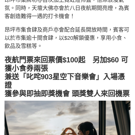
氛。同時，天壇大佛亦會於八日夜航期間亮燈，為賓
客創造難得一遇的打卡機會！
昂坪市集食肆及商戶亦會配合延長開放時間，賓客可
以於市集逾十間食肆，以$20解鎖優惠，享用小食、
飲品及雪糕等。
夜航門票來回票價$100起 另加$60 可
獲小食券兩張
兼送「叱咤903星空下音樂會」入場憑
證
獲參與即抽即獎機會 頭獎雙人來回機票