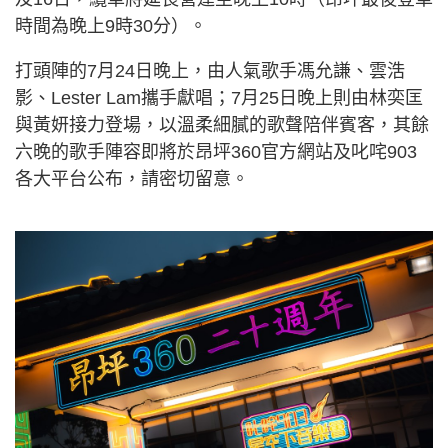
時間為晚上9時30分）。
打頭陣的7月24日晚上，由人氣歌手馮允謙、雲浩
影、Lester Lam攜手獻唱；7月25日晚上則由林奕匡
與黃妍接力登場，以溫柔細膩的歌聲陪伴賓客，其餘
六晚的歌手陣容即將於昂坪360官方網站及叱咤903
各大平台公布，請密切留意。