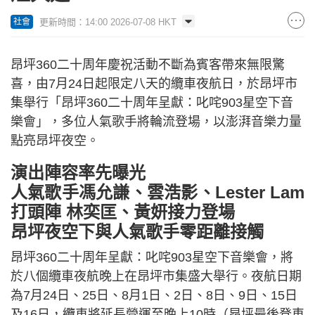
更新時間：14:00 2026-07-08 HKT
社會
昂坪360二十周年慶祝活動不斷為賓客帶來無限驚
喜，由7月24日起限定八天的纜車夜航日，於昂坪市
集舉行「昂坪360二十周年呈獻：叱咤903星空下音
樂會」，多位人氣歌手將輪流登場，以澎湃音樂力量
點亮昂坪夜空。
演出陣容率先曝光
人氣歌手馮允謙、雲浩影、Lester Lam
打頭陣 林奕匡、黃妍接力登場
昂坪夜空下與人氣歌手零距離接觸
昂坪360二十周年呈獻：叱咤903星空下音樂會，將
於八個纜車夜航晚上在昂坪市集盛大舉行。夜航日期
為7月24日、25日、8月1日、2日、8日、9日、15日
及16日，纜車將延長營運至晚上10時（昂坪最後登車