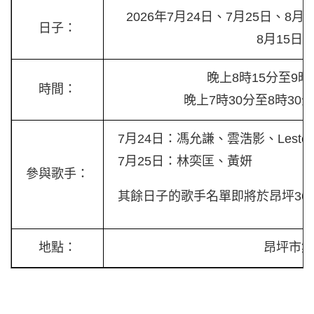
2026年7月24日、7月25日、8
日子：
8月15日及
晚上8時15分至9時1
時間：
晚上7時30分至8時3
7月24日：馮允謙、雲浩影、Lester 
7月25日：林奕匡、黃妍
參與歌手：
其餘日子的歌手名單即將於昂坪36
地點：
昂坪市