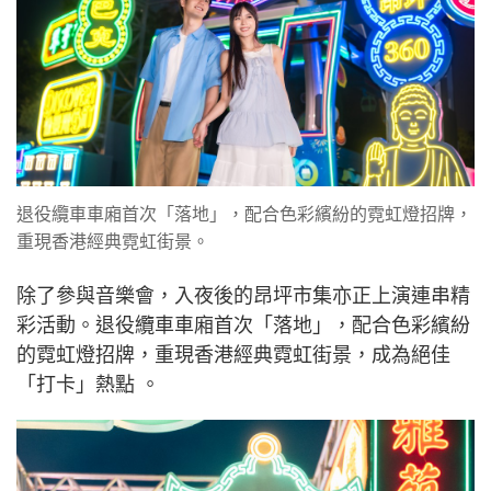
退役纜車車廂首次「落地」，配合色彩繽紛的霓虹燈招牌，
重現香港經典霓虹街景。
除了參與音樂會，入夜後的昂坪市集亦正上演連串精
彩活動。退役纜車車廂首次「落地」，配合色彩繽紛
的霓虹燈招牌，重現香港經典霓虹街景，成為絕佳
「打卡」熱點 。