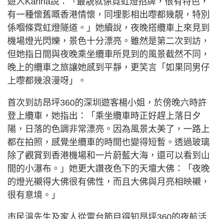
遊人Karina說：「最靚就係霓虹燈招牌，很有特色，
有一種懷舊嘅香港情懷，同埋影相出嚟都幾靚，特別
係嗰條霓虹燈隧道。」她續說，夜晚搭纜車上來見到
機場燈光閃爍，景色十分漂亮。雖然是第二次到訪，
但她指日間與夜晚乘坐纜車所見到的風景截然不同，
晚上的纜車之旅讓她感到平靜，更笑言「如果同男仔
上嚟都幾浪漫呀」。
首次到訪昂坪360的深圳遊客楊小姐，於傍晚六時許
登上纜車，她指出：「乘坐纜車時正好趕上落日夕
陽，日落的色調非常漂亮。因為風景太美了，一路上
都在拍照，感覺坐纜車的時間也變得短暫。透過玻璃
除了觀賞到香港機場和一片蔚藍大海，還可以看到山
間的小瀑布。」她更大讚夜色下的天壇大佛：「夜晚
的燈光襯得大佛很有佛性，而且大佛與月亮相映襯，
很有意境。」
市民溫先生及家人從電台節目得知昂坪360的夜航活