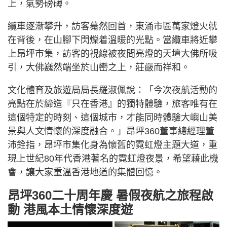
上，氣勢磅礴。
纜車逐漸攀升，訪客驀然回首，東涌市區萬家燈火就
在背後，在山腳下閃爍着溫暖的光點。當纜車將近攀
上昂坪市集，訪客的視線被夜間亮燈的天壇大佛所吸
引，大佛巍然端坐於山巒之上，莊嚴而祥和。
文化體育及旅遊局局長羅淑佩說：「今次夜航活動的
亮點在於締造『只在香港』的獨特體驗，旅客唯有在
這個特定的時刻、這個城市，才能同時體驗大嶼山美
景與人文情懷的深度融合。」昂坪360董事總經理董
沛銓指，昂坪市集化身為懷舊的霓虹燈主題大道，重
現上世紀80年代香港著名的霓虹燈夜景，希望藉此機
會，讓大家重溫香港地道的集體回憶。
昂坪360二十周年慶 暑假夜航之旅程啟
動 港風本土情懷深度遊