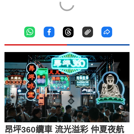
昂坪360纜車 流光溢彩 仲夏夜航