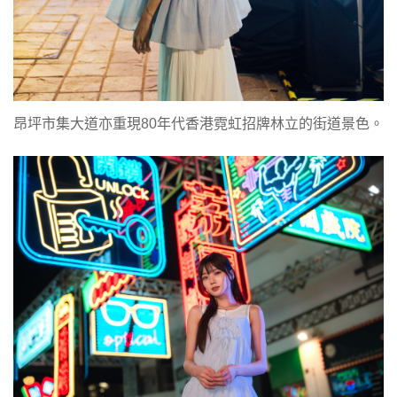
昂坪市集大道亦重現80年代香港霓虹招牌林立的街道景色。