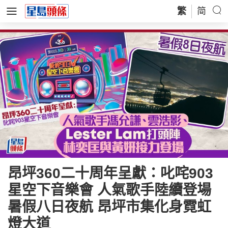
繁
简
昂坪360二十周年呈獻：叱咤903
星空下音樂會 人氣歌手陸續登場
暑假八日夜航 昂坪市集化身霓虹
燈大道