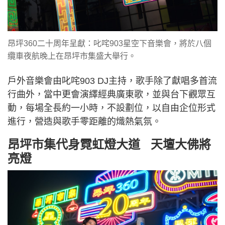
昂坪360二十周年呈獻：叱咤903星空下音樂會，將於八個
纜車夜航晚上在昂坪市集盛大舉行。
戶外音樂會由叱咤903 DJ主持，歌手除了獻唱多首流
行曲外，當中更會演繹經典廣東歌，並與台下觀眾互
動，每場全長約一小時，不設劃位，以自由企位形式
進行，營造與歌手零距離的熾熱氣氛。
昂坪市集代身霓虹燈大道 天壇大佛將
亮燈