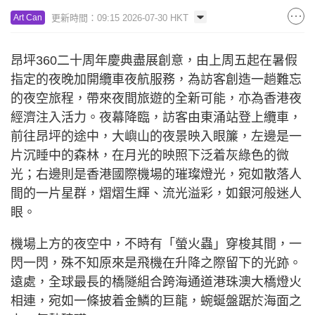
更新時間：09:15 2026-07-30 HKT
Art Can
昂坪360二十周年慶典盡展創意，由上周五起在暑假
指定的夜晚加開纜車夜航服務，為訪客創造一趟難忘
的夜空旅程，帶來夜間旅遊的全新可能，亦為香港夜
經濟注入活力。夜幕降臨，訪客由東涌站登上纜車，
前往昂坪的途中，大嶼山的夜景映入眼簾，左邊是一
片沉睡中的森林，在月光的映照下泛着灰綠色的微
光；右邊則是香港國際機場的璀璨燈光，宛如散落人
間的一片星群，熠熠生輝、流光溢彩，如銀河般迷人
眼。
機場上方的夜空中，不時有「螢火蟲」穿梭其間，一
閃一閃，殊不知原來是飛機在升降之際留下的光跡。
遠處，全球最長的橋隧組合跨海通道港珠澳大橋燈火
相連，宛如一條披着金鱗的巨龍，蜿蜒盤踞於海面之