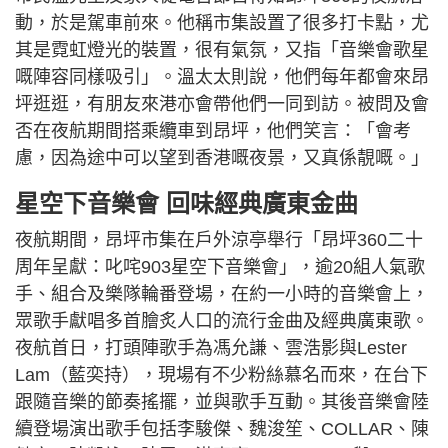
動，於是駕車前來。他稱市集設置了很多打卡點，尤
其是霓虹燈光的裝置，很有氣氛，又指「音樂會歌星
嘅陣容同樣吸引」。溫太太則說，他們每年都會來昂
坪逛逛，有朋友來港亦會帶他們一同到訪。被問及會
否在夜航期間搭乘纜車到昂坪，他們笑言：「會考
慮，因為途中可以望到香港嘅夜景，又真係靚嘅。」
星空下音樂會 回味經典廣東金曲
夜航期間，昂坪市集在戶外涼亭舉行「昂坪360二十
周年呈獻：叱咤903星空下音樂會」，逾20組人氣歌
手、組合及樂隊輪番登場，在約一小時的音樂會上，
眾歌手獻唱多首膾炙人口的流行金曲及經典廣東歌。
夜航首日，打頭陣歌手為馮允謙、雲浩影與Lester
Lam（藍奕持），現場有不少粉絲慕名而來，在台下
跟隨音樂的節奏搖擺，並與歌手互動。其後音樂會陸
續登場演出歌手包括李駿傑、魏浚笙、COLLAR、陳