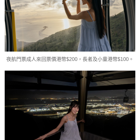
夜航門票成人來回票價港幣$200，長者及小童港幣$100。