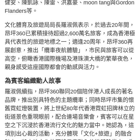
健安、陳凱詠、陳雷、洪嘉豪、moon tang與Gordon
Flanders等。
文化體育及旅遊局局長羅淑佩表示，於過去20年間，
昂坪360已累積接待超過2,600萬名旅客，成為香港極
具代表性的旅遊地標之一；適逢20周年，昂坪360再
展創意，推出「纜車夜航體驗」，市民與旅客可以從
高空，俯瞰香港國際機場及港珠澳大橋的繁華夜色，
親身感受這座國際都會的動感與活力。
為賓客編織動人故事
羅淑佩續指，昂坪360聯同20個陪伴港人成長的著名
品牌，推出別具特色的主題纜車；同時昂坪市集的懷
舊霓虹燈裝置，將上世紀80年代香港霓虹招牌林立的
街道景色重現眼前，配合連場音樂會，賓客可以在星
空之下沉浸於香港流行文化的魅力當中。她認為，這
項別出心裁的活動，充分體現「文化+旅遊」的融合