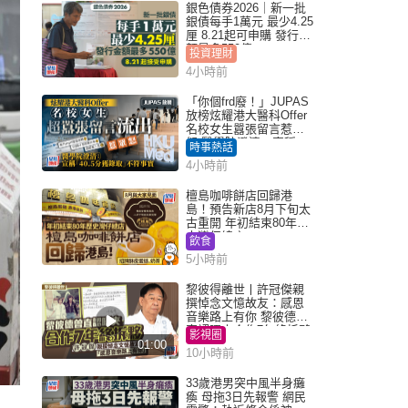
銀色債券2026｜新一批
銀債每手1萬元 最少4.25
厘 8.21起可申購 發行金
額最多550億
投資理財
4小時前
「你個frd廢！」JUPAS
放榜炫耀港大醫科Offer
名校女生囂張留言惹眾
怒 醫學院澄清：宣稱
時事熱話
「40.5分獲錄取」不符事
4小時前
實｜Juicy叮
檀島咖啡餅店回歸港
島！預告新店8月下旬太
古重開 年初結束80年歷
史灣仔總店
飲食
5小時前
黎彼得離世丨許冠傑親
撰悼念文憶故友：感恩
音樂路上有你 黎彼德曾
直認唔夾合作7年終拆夥
影視圈
01:00
10小時前
33歲港男突中風半身癱
瘓 母拖3日先報警 網民