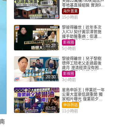
夫婦22萬購750呎兩房戶
零地基直接組裝 實測9個
月激讚
海外置業
15小時前
黎彼得離世丨近年多次
入ICU 契仔黃宗澤曾施
援手助醫重病：佢瀟灑
一生唔想大家唔開心
影視圈
01:23
5小時前
黎彼得離世丨兒子黎樹
德停工陪老父走過最後
歲月 澄清經濟沒有困
難：傳聞有誇張成份
影視圈
20:30
3小時前
星島申訴王 | 停業近一年
尖東大富豪低調重開 獨
家相片曝光 復業前夕被
淋油「贈慶」
申訴熱話
02:52
11小時前
南