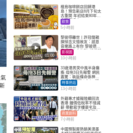
檀島咖啡餅店回歸港
島！預告新店8月下旬太
古重開 年初結束80年歷
史灣仔總店
飲食
5小時前
黎彼得離世丨許冠傑親
撰悼念文憶故友：感恩
音樂路上有你 黎彼德曾
直認唔夾合作7年終拆夥
影視圈
01:00
10小時前
33歲港男突中風半身癱
瘓 母拖3日先報警 網民
震驚：執返條命係神蹟
天氣
自爆2個惡習｜Juicy叮
時事熱話
新
13小時前
外籍專才據報陸續回流
香港 鍾情低稅率不惜減
薪 帶動寫字樓豪宅及學
位競爭「香港已重現生
商業創科
機」
7小時前
中國預製屋熱銷美澳墨