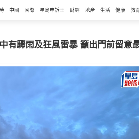
時
中國
國際
星島申訴王
財經
地產
生活
健康
教
間中有驟雨及狂風雷暴 籲出門前留意