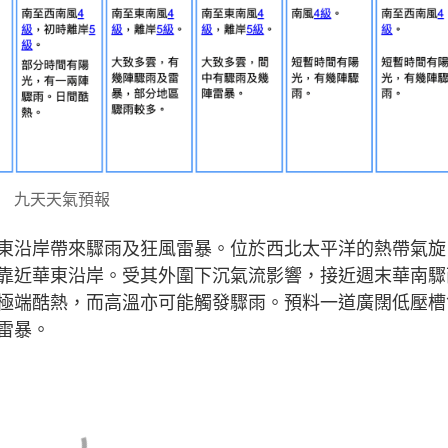
九天天氣預報
東沿岸帶來驟雨及狂風雷暴。位於西北太平洋的熱帶氣旋
靠近華東沿岸。受其外圍下沉氣流影響，接近週末華南驟
極端酷熱，而高溫亦可能觸發驟雨。預料一道廣闊低壓槽
雷暴。