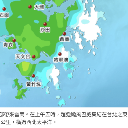
部帶來雷雨。在上午五時，超強颱風巴威集結在台北之東
22公里，橫過西北太平洋。