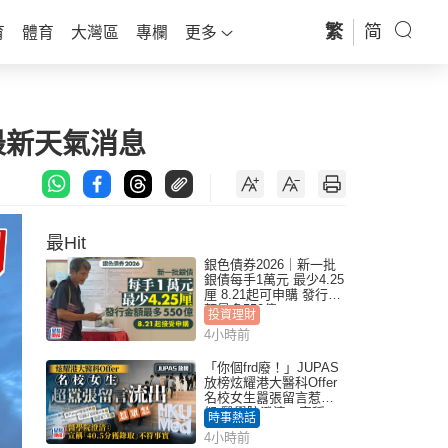
繁
简
育
體育
大灣區
專欄
更多
最新天氣消息
最Hit
銀色債券2026｜新一批
銀債每手1萬元 最少4.25
厘 8.21起可申購 發行金
額最多550億
投資理財
4小時前
「你個frd廢！」JUPAS
放榜炫耀港大醫科Offer
名校女生囂張留言惹眾
怒 醫學院澄清：宣稱
時事熱話
「40.5分獲錄取」不符事
4小時前
實｜Juicy叮