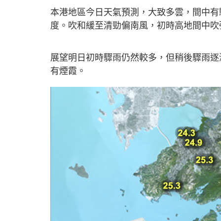
本港地區今日天氣預測，大致多雲，間中有
度。吹和緩至清勁偏南風，初時高地間中吹
展望明日初時驟雨仍然較多，但稍後驟雨逐
有煙霞。