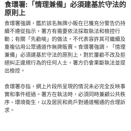
食環署:「情理兼備」必須建基於守法的
原則上
食環署強調，鑑於該名無牌小販在已獲充分警告仍持
續不遵從指示，署方有需要依法採取執法和檢控行
動；有關「先勸喻」的做法，不代表容許其可繼續及
重複佔用公眾通道作無牌販賣。食環署強調，「情理
兼備」必須建基於守法的原則上，對於屢勸不改及拒
絕糾正違規行為的任何人士，署方仍會果斷執法並提
出檢控。
食環署亦指，網上片段所呈現的情況未必完全反映事
實和事件經過。署方在執法時，必須同時兼顧公共秩
序、環境衞生，以及居民和商戶對通道暢通的合理訴
求。