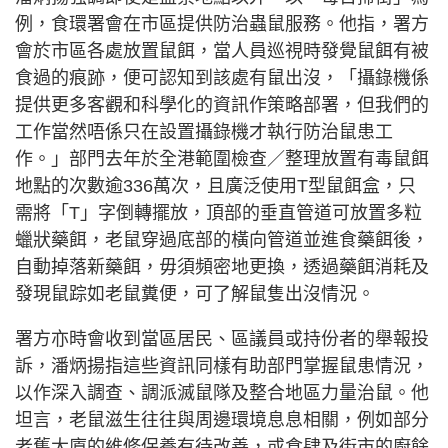
例，食環署會在市區提供防治蟲鼠服務。他指，署方
會於市區各處放置鼠餌，當人員巡視時發覺鼠餌有被
食過的痕跡，便可認知到該處有鼠出沒，「攝錄機係
提供更多客觀和科學化的資訊作策略部署，但我們的
工作當然唔係只在設置攝錄機才執行防治鼠患工
作。」部門去年於全港範圍檢查／整理放置有毒鼠餌
地點的次數逾336萬次，且廣泛使用T型鼠餌盒，只
需將「T」字倒轉擺放，頂部的垂直管道可放置多粒
蠟狀藥餌，老鼠穿過底部的橫向管道並進食藥餌後，
自動掉落新藥餌，毋須頻密地更換，透過藥餌消耗及
發現鼠踪如老鼠糞便，可了解鼠隻出沒情況。
署方亦時會收到當區居民、區議員或持份者的舉報投
訴，潘炳揚指這些資訊同樣有助部門掌握鼠患情況，
以作深入調查、調派滅鼠隊及整合地區力量治鼠。他
坦言，老鼠滋生往往與周邊環境息息相關，例如部分
老舊大廈的維修保養有待改善，或食肆及街市的廚餘