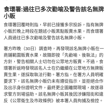
食環署:過往已多次勸喻及警告該名無牌
小販
食環署回覆時則指，早前已接獲多宗投訴，指有無牌
小販於晚上時段在題述小販黑點販賣水果，而食環署
人員過往已多次勸喻及警告該名無牌小販。
署方昨晚（30日）調查時，再發現該名無牌小販在一
商鋪範圍販賣水果，故隨即按「先勸喻、後執法」的
方針，警告相關人士切勿在公眾地方販賣。不過，食
環署折返時發現該名人士在仍繼續在公眾地方無牌販
賣生果，遂採取執法行動。署方指，在署方人員明確
要求下，該名無牌小販仍未有遵從指示，並拒絕合作
及出示身份證明文件，最終更企圖離開現場，故遂尋
求警方到場協助。該名無牌小販其後因涉嫌阻街和違
反《公眾衞生及市政條例》被本署人員拘捕及檢控。