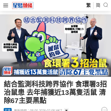
繁
简
結合監測科技跨界協作 食環署3招
治鼠患 去年捕獲近13萬隻活鼠 清
除67主要黑點
更新時間：08:00 2026-07-08 HKT
社會