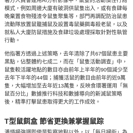
署方人員會運用AI分析影像中，鼠隻的活動慣性行為
模式，例如周邊大廈有破洞供鼠隻出入，或有食肆每
晚棄置食物殘渣令鼠隻聚集等，部門再調配防治鼠患
流動隊放置鼠籠捕鼠及設置毒鼠藥餌毒殺老鼠，以及
就私人大廈防鼠措施及食肆垃圾處理採取針對性執管
行動。
他指署方透過上述策略，去年清除了共67個鼠患主要
黑點，佔整體約七成二，而在「鼠隻活動調查」中，
鼠隻較活躍地點的數目亦由前年上半年的90個減少至
去年下半年的44個；捕獲活鼠的數目由前年的近9萬
隻，大幅增加至去年近13萬隻，反映食環署運用「無
鼠百分比」數據推行科技和數據導向的新滅鼠策略
後，精準打擊鼠患取得更大的工作成效。
T型鼠餌盒 節省更換兼掌握鼠踪
潘炳揚強調即使是監察地點以外，以「每日掃街」為