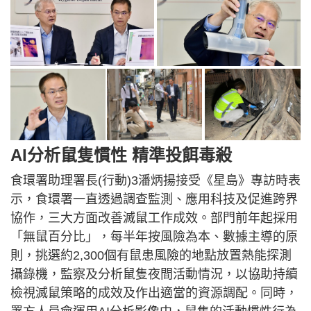
AI分析鼠隻慣性 精準投餌毒殺
食環署助理署長(行動)3潘炳揚接受《星島》專訪時表
示，食環署一直透過調查監測、應用科技及促進跨界
協作，三大方面改善滅鼠工作成效。部門前年起採用
「無鼠百分比」，每半年按風險為本、數據主導的原
則，挑選約2,300個有鼠患風險的地點放置熱能探測
攝錄機，監察及分析鼠隻夜間活動情況，以協助持續
檢視滅鼠策略的成效及作出適當的資源調配。同時，