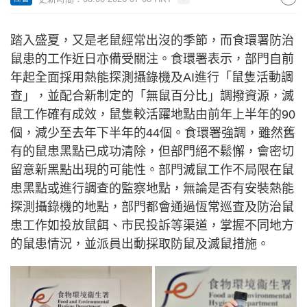
踏入盛夏，又是老鼠經常出沒的季節，而食環署防治
鼠患的工作近日亦備受關注。食環署表示，部門自前
年起全面採用熱能探測攝錄機及AI進行「鼠隻活動調
查」，並配合新制定的「無鼠百分比」調撥資源，滅
鼠工作確有成效，鼠隻較活躍地點由前年上半年的90
個，減少至去年下半年的44個。食環署強調，雖然舊
有的鼠患黑點已成功清除，但部門絕不鬆懈，會密切
留意新黑點出現的可能性。部門滅鼠工作不局限在鼠
患黑點或進行調查的監察地點，無論是否有安裝熱能
探測攝錄機的地點，部門都會通過恆常巡查及防治鼠
患工作如投放鼠餌、市民投訴等渠道，掌握不同地方
的鼠患情況，並派員出動採取防鼠及滅鼠措施。