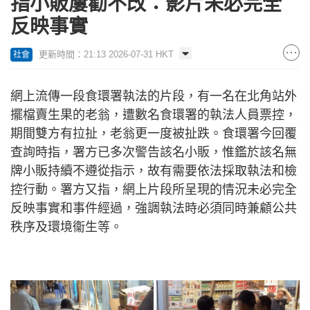
指小販屢勸不改：影片未必完全
反映事實
更新時間：21:13 2026-07-31 HKT
社會
網上流傳一段食環署執法的片段，有一名在北角站外
擺檔賣生果的老翁，遭數名食環署的執法人員票控，
期間雙方有拉扯，老翁更一度被扯跌。食環署今回覆
查詢時指，署方已多次警告該名小販，惟鑑於該名無
牌小販持續不遵從指示，故有需要依法採取執法和檢
控行動。署方又指，網上片段所呈現的情況未必完全
反映事實和事件經過，強調執法時必須同時兼顧公共
秩序及環境衞生等。