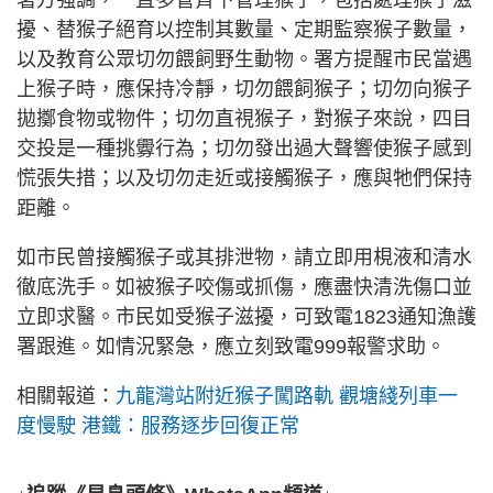
擾、替猴子絕育以控制其數量、定期監察猴子數量，
以及教育公眾切勿餵飼野生動物。署方提醒市民當遇
上猴子時，應保持冷靜，切勿餵飼猴子；切勿向猴子
拋擲食物或物件；切勿直視猴子，對猴子來說，四目
交投是一種挑釁行為；切勿發出過大聲響使猴子感到
慌張失措；以及切勿走近或接觸猴子，應與牠們保持
距離。
如市民曾接觸猴子或其排泄物，請立即用梘液和清水
徹底洗手。如被猴子咬傷或抓傷，應盡快清洗傷口並
立即求醫。市民如受猴子滋擾，可致電1823通知漁護
署跟進。如情況緊急，應立刻致電999報警求助。
相關報道：
九龍灣站附近猴子闖路軌 觀塘綫列車一
度慢駛 港鐵：服務逐步回復正常