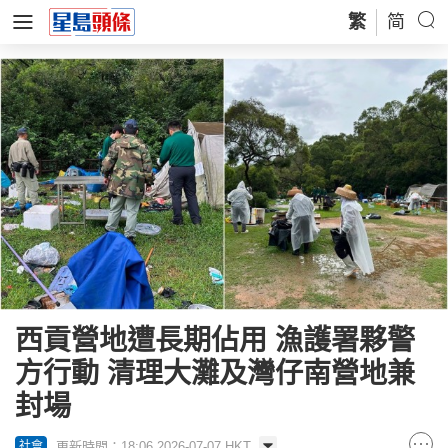
繁
简
西貢營地遭長期佔用 漁護署夥警
方行動 清理大灘及灣仔南營地兼
封場
更新時間：18:06 2026-07-07 HKT
社會