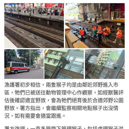
漁護署初步相信，兩隻猴子均是由鄰近郊野進入市
區，牠們已被送往動物管理中心作觀察，如經獸醫評
估後確認適宜野放，會為牠們絕育後於合適郊野公園
野放。署方指出，會繼續監察相關地點猴子出沒情
況，如有需要會適當跟進。
署方強調，一直多管齊下管理猴子，包括處理猴子滋