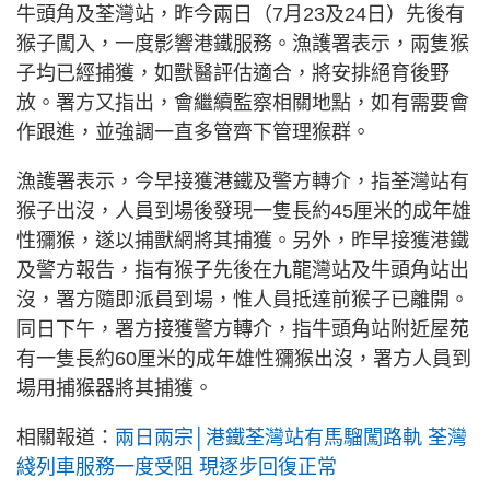
牛頭角及荃灣站，昨今兩日（7月23及24日）先後有
猴子闖入，一度影響港鐵服務。漁護署表示，兩隻猴
子均已經捕獲，如獸醫評估適合，將安排絕育後野
放。署方又指出，會繼續監察相關地點，如有需要會
作跟進，並強調一直多管齊下管理猴群。
漁護署表示，今早接獲港鐵及警方轉介，指荃灣站有
猴子出沒，人員到場後發現一隻長約45厘米的成年雄
性獼猴，遂以捕獸網將其捕獲。另外，昨早接獲港鐵
及警方報告，指有猴子先後在九龍灣站及牛頭角站出
沒，署方隨即派員到場，惟人員抵達前猴子已離開。
同日下午，署方接獲警方轉介，指牛頭角站附近屋苑
有一隻長約60厘米的成年雄性獼猴出沒，署方人員到
場用捕猴器將其捕獲。
相關報道：
兩日兩宗│港鐵荃灣站有馬騮闖路軌 荃灣
綫列車服務一度受阻 現逐步回復正常