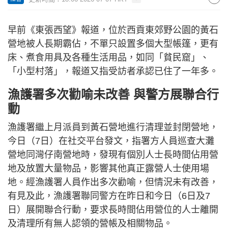
早前《東張西望》報道，位於西貢東郊野公園的黃石
營地被人長期霸佔，不單只設置多個大型帳篷，更有
床、煮食用具及各種生活用品，如同「貧民窟」、
「小型村落」，報道又指受訪者承認已住了一年多。
漁護署多次勸喻未改善 與警方展聯合行
動
漁護署繼上月派員到黃石營地進行清理並封閉營地，
今日（7日）在社交平台發文，指署方人員巡查大灘
營地同灣仔南營地時，發現有個別人士長時間佔用營
地及放置大量物品，影響其他真正露營人士使用場
地。經漁護署人員作出多次勸喻，但情況未有改善，
有見及此，漁護署聯同警方在昨日和今日（6日及7
日）展開聯合行動，要求長時間佔用營位的人士離開
及清理所有無人認領的營帳及相關物品。