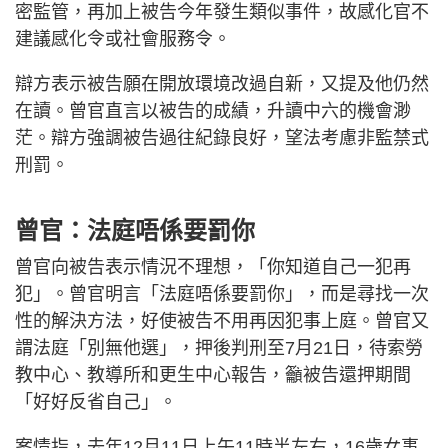
密監管，再加上被告今年發生類似事件，故感化官不
建議感化令或社會服務令。
辯方表示被告願在開放環境改過自新，又提及他仍然
在讀。曾官直言以被告的成績，升讀中六的機會渺
茫。辯方強調被告過往紀錄良好，望法考慮非監禁式
刑罰。
曾官：法庭唔係要罰你
曾官向被告表示情況不理想，「你知道自己一犯再
犯」。曾官明言「法庭唔係要罰你」，而是尋找一次
性的解決方法，好使被告不用再因犯事上庭。曾官又
謂法庭「別無他選」，押後判刑至7月21日，待索勞
教中心、教導所和更生中心報告，籲被告還押期間
「好好反省自己」。
案情指，去年12月11日上午11時半左右，16歲女事