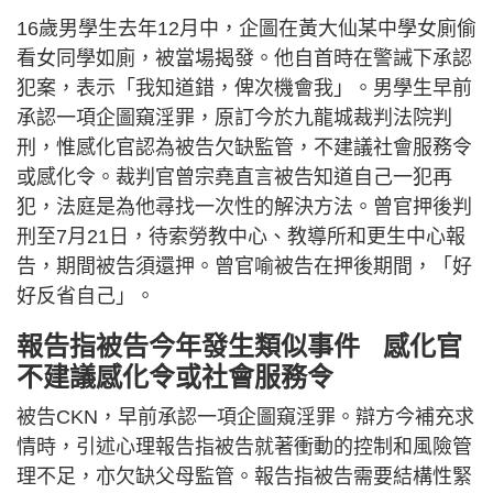
16歲男學生去年12月中，企圖在黃大仙某中學女廁偷
看女同學如廁，被當場揭發。他自首時在警誡下承認
犯案，表示「我知道錯，俾次機會我」。男學生早前
承認一項企圖窺淫罪，原訂今於九龍城裁判法院判
刑，惟感化官認為被告欠缺監管，不建議社會服務令
或感化令。裁判官曾宗堯直言被告知道自己一犯再
犯，法庭是為他尋找一次性的解決方法。曾官押後判
刑至7月21日，待索勞教中心、教導所和更生中心報
告，期間被告須還押。曾官喻被告在押後期間，「好
好反省自己」。
報告指被告今年發生類似事件 感化官
不建議感化令或社會服務令
被告CKN，早前承認一項企圖窺淫罪。辯方今補充求
情時，引述心理報告指被告就著衝動的控制和風險管
理不足，亦欠缺父母監管。報告指被告需要結構性緊