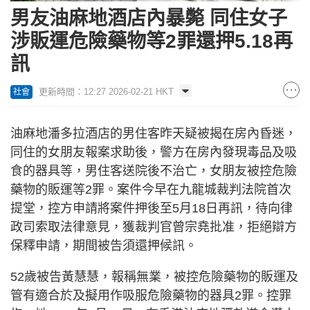
男友油麻地酒店內暴斃 同住女子
涉販運危險藥物等2罪還押5.18再
訊
更新時間：12:27 2026-02-21 HKT
社會
油麻地潘多拉酒店的男住客昨天疑被揭在房內昏迷，
同住的女朋友報案求助後，警方在房內發現毒品及吸
食的器具等，男住客送院後不治亡，女朋友被控危險
藥物的販運等2罪。案件今早在九龍城裁判法院首次
提堂，控方申請將案件押後至5月18日再訊，待向律
政司索取法律意見，獲裁判官曾宗堯批准，拒絕辯方
保釋申請，期間被告須還押候訊。
52歲被告黃慧慧，報稱無業，被控危險藥物的販運及
管有適合於及擬用作吸服危險藥物的器具2罪。控罪