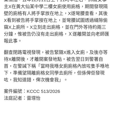
主X在黃大仙某中學二樓女廁使用廁格，期間發現隔
壁的廁格有人將手掌放在地上，X遂彎腰查看，其後
X看到被告將手掌按在地上，並彎腰試圖透過縫隙偷
窺X上廁所。X立刻走出廁格，並在門外等待約兩三
分鐘，惟被告仍沒有走出廁格，Ｘ遂離開並向老師匯
報此事。
翻查閉路電視發現，被告緊隨X進入女廁，及後亦等
待X離開後，才離開案發地點。被告翌日到警署自
首，在警誡下稱「當時我喺女廁廁格內放咗隻手喺地
下，準備望隔離廁格女同學去廁所，但係俾佢發現
咗，我知道錯，俾次機會我」。
案件編號：KCCC 513/2026
法庭記者：雷璟怡