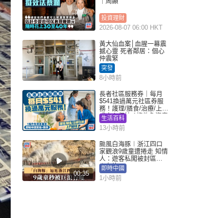
｜周顯
投資理財
2026-08-07 06:00 HKT
黃大仙血案│血腥一幕震
撼心靈 死者鄰居：個心
仲震緊
突發
8小時前
長者社區服務券｜每月
$541換過萬元社區券服
務！護理/膳食/治療/上門
或中心任揀 1條件免資產
生活百科
審查（附申請資格及教
13小時前
學）
颱風白海豚︱浙江四口
家觀浪9歲童遭捲走 知情
人：遊客私闖被封區域
︱有片
即時中國
00:35
1小時前