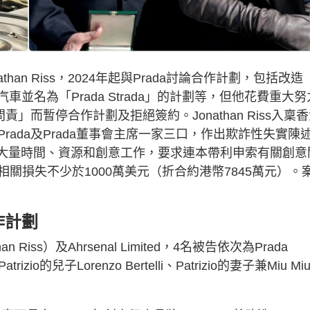
than Riss，2024年起與Prada討論合作計劃，包括改造
斯萊斯汽車並名為「Prada Strada」的計劃等，但他花費重大努
」而暫停合作計劃及拒絕簽約。Jonathan Riss入稟
ada及Prada董事會主席一家三口，作出欺詐性失實陳
作，投放大量時間、資源和創意工作，要求連本帶利申索有關創意
關損失不少於1000萬美元（折合約港幣7845萬元）。
作計劃
than Riss）及Ahrsenal Limited，4名被告依次為Prada
Patrizio的兒子Lorenzo Bertelli、Patrizio的妻子兼Miu Mi