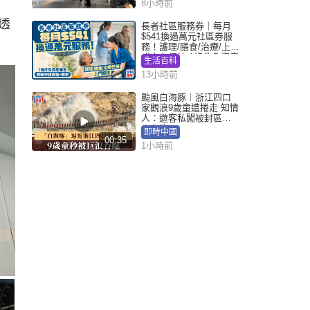
8小時前
，透
長者社區服務券｜每月
$541換過萬元社區券服
務！護理/膳食/治療/上門
或中心任揀 1條件免資產
生活百科
審查（附申請資格及教
13小時前
學）
颱風白海豚︱浙江四口
家觀浪9歲童遭捲走 知情
人：遊客私闖被封區域
︱有片
即時中國
00:35
1小時前