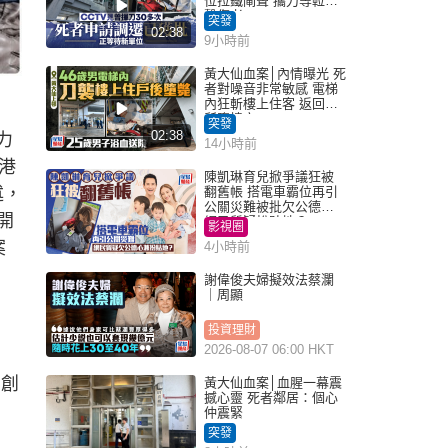
位拉鐵閘聲 攜刀等𨋢伏
擊傷者
突發
02:38
9小時前
黃大仙血案│內情曝光 死
者對噪音非常敏感 電梯
內狂斬樓上住客 返回住
所墮樓亡
突發
02:38
力
14小時前
香港
陳凱琳育兒掀爭議狂被
述，
翻舊帳 搭電車霸位再引
公關災難被批欠公德心
開
網民質疑扮貼地？
影視圈
案
4小時前
謝偉俊夫婦擬效法蔡瀾
｜周顯
投資理財
2026-08-07 06:00 HKT
u創
黃大仙血案│血腥一幕震
撼心靈 死者鄰居：個心
仲震緊
突發