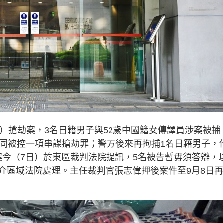
港元）搶劫案，3名日籍男子與52歲中國籍女傳譯員涉案被捕
人同被控一項串謀搶劫罪；警方後來再拘捕1名日籍男子，
兩案今（7日）於東區裁判法院提訊，5名被告暫毋須答辯，
介區域法院處理。主任裁判官張志偉押後案件至9月8日再