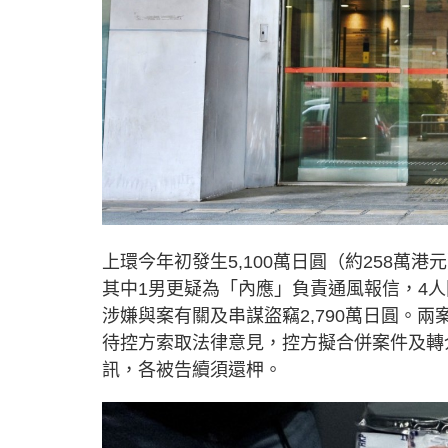
上環今年初發生5,100萬日圓（約258萬
其中1男更疑為「內應」負責通風報信，4
涉嫌與案有關及串謀盜竊2,790萬日圓。
待控方索取法律意見，控方擬合併案件及轉
訊，各被告續須還柙。