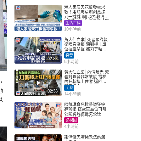
港人家居天花板發霉求
救！用除霉清潔劑竟抹
到一撻撻 網民3招教清潔
+保養 本地油漆品牌曾提
生活百科
醒勿用1物防變色
10小時前
黃大仙血案│死者預謀報
復噪音滋擾 聽到樓上單
位拉鐵閘聲 攜刀等𨋢伏
擊傷者
突發
02:38
9小時前
黃大仙血案│內情曝光 死
者對噪音非常敏感 電梯
內狂斬樓上住客 返回住
，
所墮樓亡
突發
他
02:38
14小時前
以
陳凱琳育兒掀爭議狂被
翻舊帳 搭電車霸位再引
公關災難被批欠公德心
網民質疑扮貼地？
影視圈
4小時前
謝偉俊夫婦擬效法蔡瀾