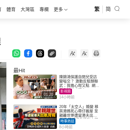
繁
简
育
體育
大灣區
專欄
更多
理
最Hit
陳錦鴻保護自閉兒受訪
變嗌交？ 激動反駁顏聯
武：我擔心咁又點 網民
批主持咄咄逼人
影視圈
01:20
14小時前
20年「太空人」婚變 移
英港媽死心帶仔搬屋 至
親離世慘遭留港夫出軌
背叛 苦嘆終看透對方留
時事熱話
港「真相」｜Juicy叮
8小時前