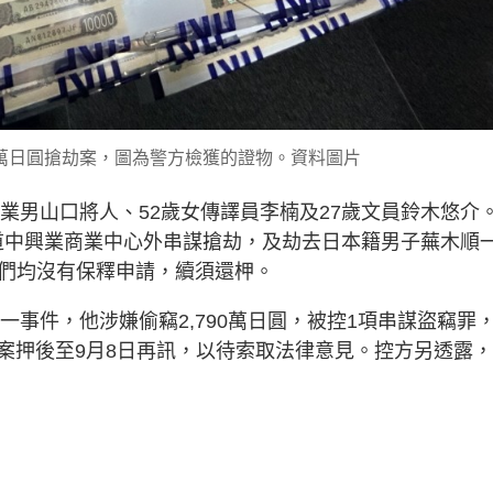
00萬日圓搶劫案，圖為警方檢獲的證物。資料圖片
無業男山口將人、52歲女傳譯員李楠及27歲文員鈴木悠介
德輔道中興業商業中心外串謀搶劫，及劫去日本籍男子蕪木順
，他們均沒有保釋申請，續須還柙。
牽涉同一事件，他涉嫌偷竊2,790萬日圓，被控1項串謀盜竊罪
案押後至9月8日再訊，以待索取法律意見。控方另透露