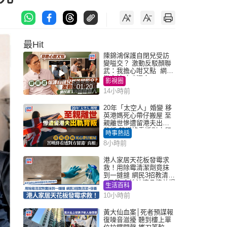
最Hit
陳錦鴻保護自閉兒受訪
變嗌交？ 激動反駁顏聯
武：我擔心咁又點 網民
批主持咄咄逼人
影視圈
01:20
14小時前
20年「太空人」婚變 移
英港媽死心帶仔搬屋 至
親離世慘遭留港夫出軌
背叛 苦嘆終看透對方留
時事熱話
港「真相」｜Juicy叮
8小時前
港人家居天花板發霉求
救！用除霉清潔劑竟抹
到一撻撻 網民3招教清潔
+保養 本地油漆品牌曾提
生活百科
醒勿用1物防變色
10小時前
黃大仙血案│死者預謀報
復噪音滋擾 聽到樓上單