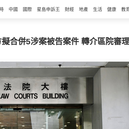
時
中國
國際
星島申訴王
財經
地產
生活
健康
教
控方擬合併5涉案被告案件 轉介區院審