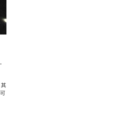
。
一
，其
，可