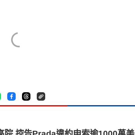
入稟高院 控告Prada違約申索逾1000萬