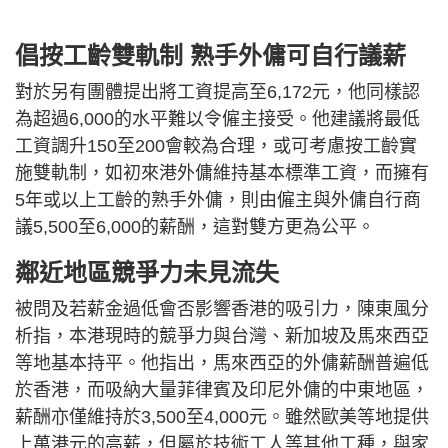
倡按工齡雙軌制 熟手外傭可自行議薪
對於另有團體提出將工資提高至6,172元，他同樣認
為超過6,000的水平難以令僱主接受。他建議將最低
工資調升150至200會較為合理，或可考慮按工齡實
施雙軌制，如初來港外傭維持基本標準工資，而擁有
5年或以上工齡的熟手外傭，則由僱主與外傭自行商
議5,500至6,000的薪酬，這對雙方更為公平。
鄰近地區競爭力未見流失
被問及若薪金過低會否影響香港的吸引力，陳東風分
析指，本港現時的競爭力與台灣、新加坡及馬來西亞
等地基本持平。他指出，馬來西亞的外傭薪酬普遍低
於香港，而吸納大量菲律賓及印尼外傭的中東地區，
薪酬亦僅維持於3,500至4,000元。雖然歐美等地提供
上萬港元的高薪，但屬於技術工人等其他工種，與家