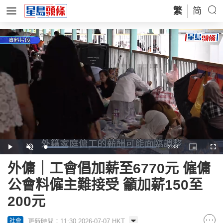
繁
简
Remaining
-
2:33
Loaded
:
Play
Unmute
Picture-
Full
20.71%
in-
Picture
Time
外傭｜工會倡加薪至6770元 僱傭
公會料僱主難接受 籲加薪150至
200元
更新時間：11:30 2026-07-07 HKT
社會