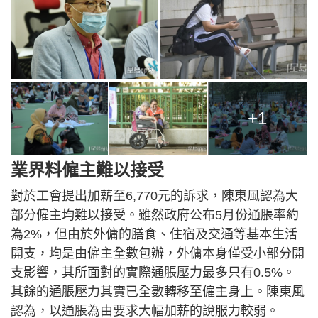
+1
業界料僱主難以接受
對於工會提出加薪至6,770元的訴求，陳東風認為大
部分僱主均難以接受。雖然政府公布5月份通脹率約
為2%，但由於外傭的膳食、住宿及交通等基本生活
開支，均是由僱主全數包辦，外傭本身僅受小部分開
支影響，其所面對的實際通脹壓力最多只有0.5%。
其餘的通脹壓力其實已全數轉移至僱主身上。陳東風
認為，以通脹為由要求大幅加薪的說服力較弱。