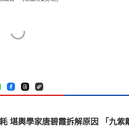
噩耗 堪輿學家唐碧霞拆解原因 「九