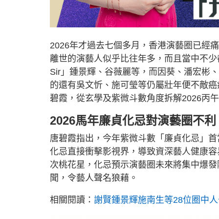
2026年才過去七個多月，香港演藝圈已經
離世的演藝人似乎比往年多，而且當中不少都
Sir」鍾景輝、谷薇麗等，而因葵、潘宏彬
的還有吳文忻、施可瑩等仍屬壯年便不敵癌
碧霞，從玄學及紫微斗數角度拆解2026丙
2026馬年廉貞化忌對演藝圈不利
唐碧霞指出，今年紫微斗數「廉貞化忌」首
化忌直接衝擊影視界，導致資深藝人健康容
次桃花星，化忌預示演藝圈未來將集中爆發
聞，令藝人聲名狼藉。
相關閱讀：
謝賢鍾景輝施南生等28位圈中人