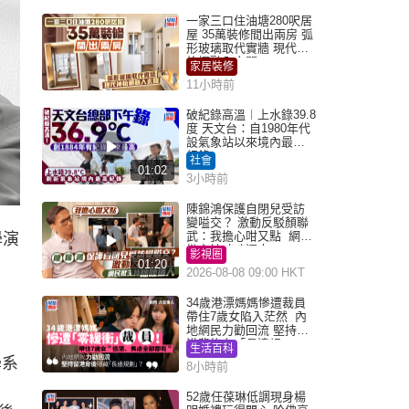
一家三口住油塘280呎居
屋 35萬裝修間出兩房 弧
形玻璃取代實牆 現代神
枱櫃融入玄關
家居裝修
11小時前
破紀錄高溫︱上水錄39.8
度 天文台：自1980年代
設氣象站以來境內最高
紀錄
社會
01:02
3小時前
陳錦鴻保護自閉兒受訪
變嗌交？ 激動反駁顏聯
武：我擔心咁又點 網民
學演
批主持咄咄逼人
影視圈
01:20
2026-08-08 09:00 HKT
34歲港漂媽媽慘遭裁員
帶住7歲女陷入茫然 內
地網民力勸回流 堅持留
港背後有「長遠規
生活百科
劃」？
學系
8小時前
52歲任葆琳低調現身楊