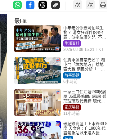
最Hit
中年老公係最可怕嘅生
物？ 港女狂踩伴侶4宗
罪：似拖住個乞兒 不解
為何經常去廁所 網民一
生活百科
語道破
2026-08-08 15:21 HKT
住將軍澳自帶光芒？ 嘲
屯門「垃圾地方」惹地
區大戰 網民分析「一共
同點」秒息風波｜Juicy
時事熱話
叮
6小時前
一家三口住油塘280呎居
屋 35萬裝修間出兩房 弧
形玻璃取代實牆 現代神
枱櫃融入玄關
家居裝修
11小時前
破紀錄高溫︱上水錄39.8
度 天文台：自1980年代
設氣象站以來境內最高
紀錄