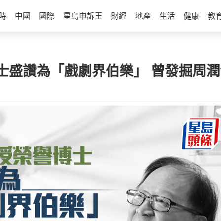
時
中國
國際
星島申訴王
財經
地產
生活
健康
教
士盛讚為「戲劇界伯樂」 曾發掘周