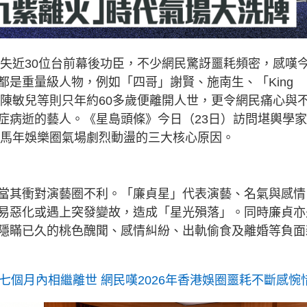
痛失近30位台前幕後功臣，不少網民驚訝噩耗頻密，感嘆
是重量級人物，例如「四哥」謝賢、施南生、「King
、陳敏兒等則只年約60多歲便離開人世，更令網民痛心與
症病逝的藝人。《星島頭條》今日（23日）訪問堪輿學
午馬年娛樂圈氣場劇烈動盪的三大核心原因。
當其衝對演藝圈不利。「廉貞星」代表演藝、名氣與感情
易惡化或遇上突發變故，造成「星光殞落」。同時廉貞亦
隱瞞已久的桃色醜聞、感情糾紛、出軌偷食及離婚等負面
七個月內相繼離世 網民嘆2026年香港娛圈噩耗不斷感惋