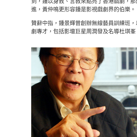
到，鍾以身教、言教來點亮了香港戲劇，那
進，黃仲鳴更形容鍾是影視戲劇界的伯樂。
贊辭中指，鍾景輝曾創辦無線藝員訓練班，
劇專才，包括影壇巨星周潤發及名導杜琪峯