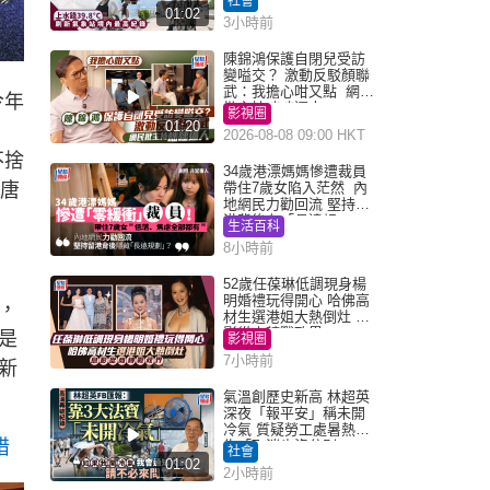
社會
01:02
3小時前
陳錦鴻保護自閉兒受訪
變嗌交？ 激動反駁顏聯
武：我擔心咁又點 網民
今年
批主持咄咄逼人
影視圈
01:20
2026-08-08 09:00 HKT
不捨
34歲港漂媽媽慘遭裁員
家唐
帶住7歲女陷入茫然 內
地網民力勸回流 堅持留
港背後有「長遠規
生活百科
劃」？
8小時前
52歲任葆琳低調現身楊
明婚禮玩得開心 哈佛高
，
材生選港姐大熱倒灶 息
影從商轉戰政界
是
影視圈
7小時前
新
氣溫創歷史新高 林超英
深夜「報平安」稱未開
冷氣 質疑勞工處暑熱警
惜
告「取消也沒分別」
社會
01:02
2小時前