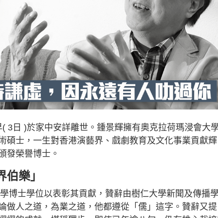
今早( 3日 )於家中安詳離世。鍾景輝擁有奧克拉荷瑪浸會大
術碩士，一生對香港演藝界、戲劇教育及文化事業貢獻輝
頒發榮譽博士。
界伯樂」
譽文學博士學位以表彰其貢獻，贊辭由樹仁大學新聞及傳播
論做人之道，為業之道，他都遵從「儒」這字。贊辭又提