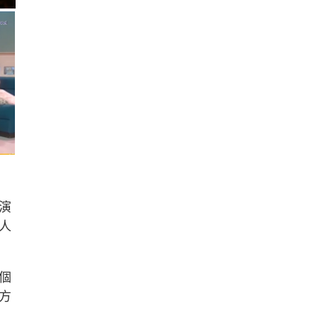
演
人
個
方