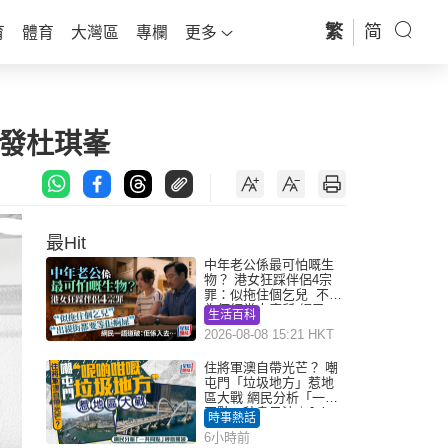
繁
简
育
體育
大灣區
專欄
更多
潤發杜琪峯
最Hit
中年老公係最可怕嘅生
物？ 港女狂踩伴侶4宗
罪：似拖住個乞兒 不解
為何經常去廁所 網民一
生活百科
語道破
2026-08-08 15:21 HKT
住將軍澳自帶光芒？ 嘲
屯門「垃圾地方」惹地
區大戰 網民分析「一共
同點」秒息風波｜Juicy
時事熱話
叮
6小時前