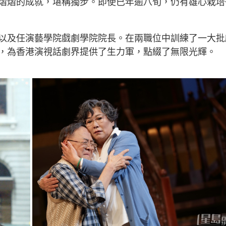
熠熠的成就，堪稱獨步。即使已年逾八旬，仍有雄心栽培
以及任演藝學院戲劇學院院長。在兩職位中訓練了一大批
，為香港演視話劇界提供了生力軍，點綴了無限光輝。