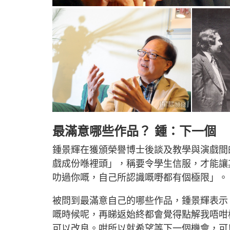
最滿意哪些作品？ 鍾：下一個
鍾景輝在獲頒榮譽博士後談及教學與演戲間
戲成份喺裡頭」，稱要令學生信服，才能讓
叻過你嘅，自己所認識嘅嘢都有個極限」。
被問到最滿意自己的哪些作品，鍾景輝表示
嘅時候呢，再睇返始終都會覺得點解我唔咁
可以改良。咁所以就希望等下一個機會，可