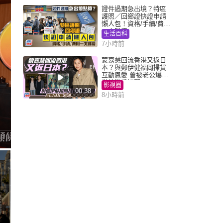
證件過期急出境？特區
護照／回鄉證快證申請
懶人包！資格/手續/費用
一文睇清
生活百科
7小時前
蒙嘉慧回流香港又返日
本？與鄭伊健福岡掃貨
互動恩愛 曾被老公爆在
當地游手好閒
影視圈
00:38
8小時前