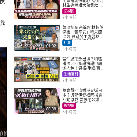
後
明婚禮玩得開心 哈佛高
材生選港姐大熱倒灶 息
影從商轉戰政界
影視圈
7小時前
戲
氣溫創歷史新高 林超英
深夜「報平安」稱未開
冷氣 質疑勞工處暑熱警
告「取消也沒分別」
社會
01:02
2小時前
證件過期急出境？特區
護照／回鄉證快證申請
懶人包！資格/手續/費用
一文睇清
生活百科
7小時前
蒙嘉慧回流香港又返日
本？與鄭伊健福岡掃貨
互動恩愛 曾被老公爆在
當地游手好閒
影視圈
00:38
8小時前