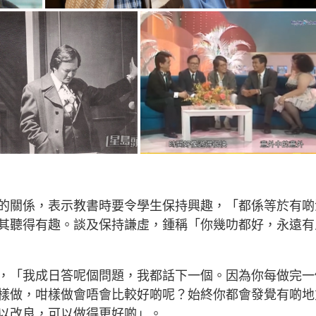
的關係，表示教書時要令學生保持興趣，「都係等於有啲
其聽得有趣。談及保持謙虛，鍾稱「你幾叻都好，永遠有
，「我成日答呢個問題，我都話下一個。因為你每做完一
樣做，咁樣做會唔會比較好啲呢？始終你都會發覺有啲地
以改良，可以做得更好啲」。