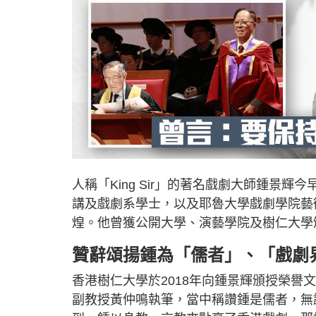
人稱「King Sir」的著名戲劇大師鍾景輝
講及戲劇系學士，以及耶魯大學戲劇學院藝
煌。他曾獲公開大學、演藝學院及樹仁大學
贊辭頌揚鍾為「儒者」、「戲劇
香港樹仁大學於2018年向鍾景輝頒授榮
副教授黃仲鳴執筆，當中稱讚鍾是儒者，無