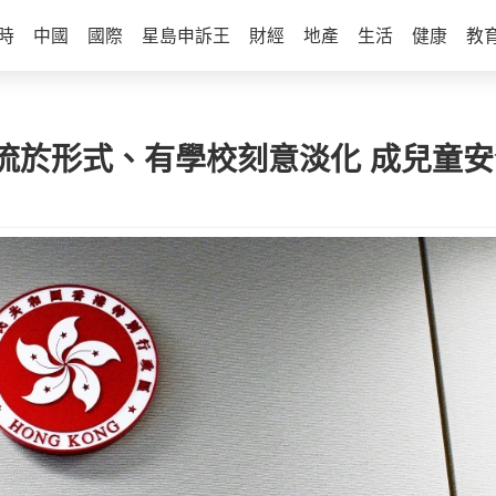
時
中國
國際
星島申訴王
財經
地產
生活
健康
教
流於形式、有學校刻意淡化 成兒童