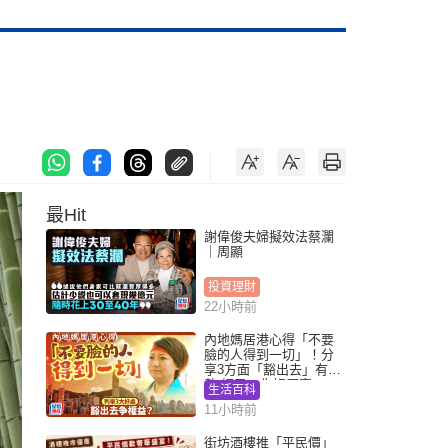
最Hit
謝偉俊夫婦擬效法蔡瀾
｜周顯
投資理財
22小時前
內地媽居港心得「不要
臉的人得到一切」！分
享3方面「豁出去」有著
數 網民：你好厲害
生活百科
11小時前
街坊酒樓推「平民價」