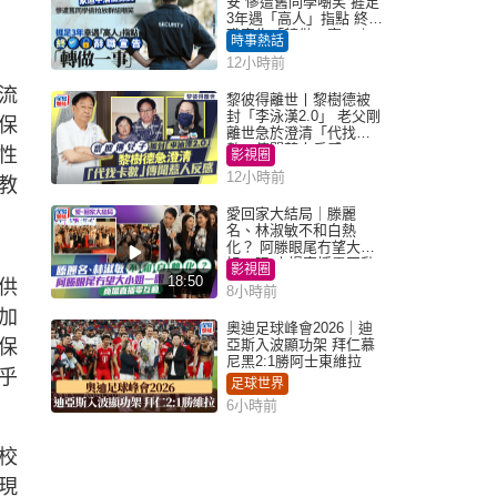
安 慘遭舊同學嘲笑 捱足
3年遇「高人」指點 終辭
職宣告「轉做一事」｜
時事熱話
Juicy叮
12小時前
流
黎彼得離世丨黎樹德被
封「李泳漢2.0」 老父剛
保
離世急於澄清「代找卡
數」傳聞惹人反感
性
影視圈
12小時前
教
愛回家大結局｜滕麗
名、林淑敏不和白熱
化？ 阿滕眼尾冇望大小
姐一眼 商場直播零互動
影視圈
18:50
供
8小時前
加
奧迪足球峰會2026｜迪
保
亞斯入波顯功架 拜仁慕
尼黑2:1勝阿士東維拉
乎
足球世界
6小時前
校
現