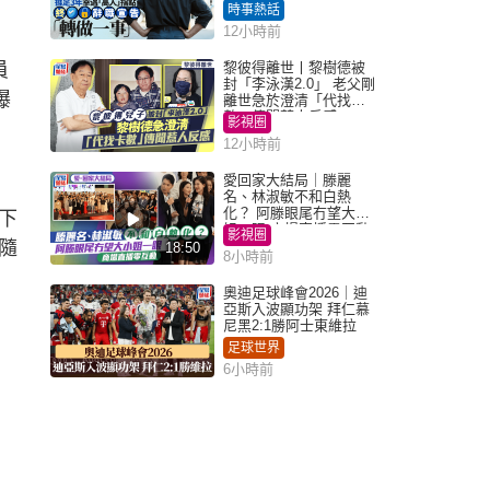
職宣告「轉做一事」｜
時事熱話
Juicy叮
12小時前
員
黎彼得離世丨黎樹德被
封「李泳漢2.0」 老父剛
曝
離世急於澄清「代找卡
數」傳聞惹人反感
影視圈
12小時前
愛回家大結局｜滕麗
名、林淑敏不和白熱
化？ 阿滕眼尾冇望大小
下
姐一眼 商場直播零互動
影視圈
隨
18:50
8小時前
奧迪足球峰會2026｜迪
亞斯入波顯功架 拜仁慕
尼黑2:1勝阿士東維拉
足球世界
6小時前