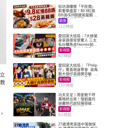
街坊酒樓推「平民價」
歎奢華盛宴！$9.8紅燒
BB鴿/$28開邊蒸龍蝦 3
大晚餐超值優惠
飲食
11小時前
愛回家大結局｜7大綠葉
身家過億背景驚人 三太
私伙鱷魚皮Hermès拍劇
蘇姐原來是半山樓后
影視圈
8小時前
愛回家大結局｜「Philip
仔」驚喜現身聚會 梁禹
勤大個仔高過樊亦敏 超
。立
乖黐實林淑敏許家傑
影視圈
位教
11小時前
功夫女足丨周星馳千呼
萬喚終出來！偕劉嘉玲
迪麗熱巴超狂陣容破天
荒現身香港謝票
影視圈
，
9小時前
27歲港男家道中落做保