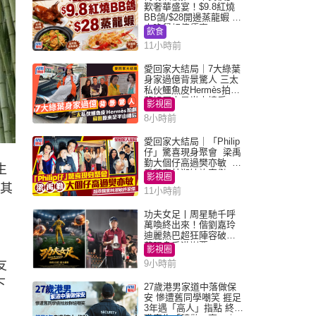
歎奢華盛宴！$9.8紅燒
BB鴿/$28開邊蒸龍蝦 3
大晚餐超值優惠
飲食
11小時前
愛回家大結局｜7大綠葉
身家過億背景驚人 三太
私伙鱷魚皮Hermès拍劇
蘇姐原來是半山樓后
影視圈
8小時前
愛回家大結局｜「Philip
仔」驚喜現身聚會 梁禹
勤大個仔高過樊亦敏 超
生
乖黐實林淑敏許家傑
影視圈
將其
11小時前
功夫女足丨周星馳千呼
萬喚終出來！偕劉嘉玲
迪麗熱巴超狂陣容破天
荒現身香港謝票
影視圈
友
9小時前
下
27歲港男家道中落做保
安 慘遭舊同學嘲笑 捱足
3年遇「高人」指點 終辭