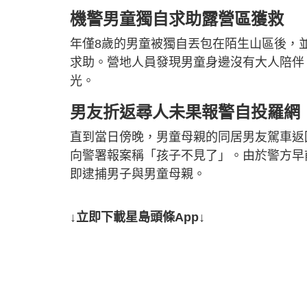
機警男童獨自求助露營區獲救
年僅8歲的男童被獨自丟包在陌生山區後，
求助。營地人員發現男童身邊沒有大人陪伴
光。
男友折返尋人未果報警自投羅網
直到當日傍晚，男童母親的同居男友駕車返
向警署報案稱「孩子不見了」。由於警方早
即逮捕男子與男童母親。
↓立即下載星島頭條App↓