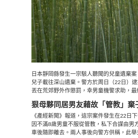
日本靜岡縣發生一宗駭人聽聞的兒童遺棄案
兒子載往深山遺棄。警方於周日（22日）
丟在荒郊野外作懲罰，幸男童機警求助，最
狠母夥同居男友藉故「管教」棄
《產經新聞》報道，這宗案件發生在22日
因不滿8歲男童不服從管教，私下合謀由男
車後隨即離去。兩人事後向警方供稱，此舉