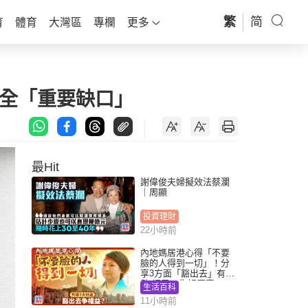
繁
简
育
體育
大灣區
專欄
更多
安全「重要缺口」
最Hit
謝偉俊夫婦擬效法蔡瀾
｜周顯
投資理財
22小時前
內地媽居港心得「不要
臉的人得到一切」！分
享3方面「豁出去」有著
數 網民：你好厲害
生活百科
11小時前