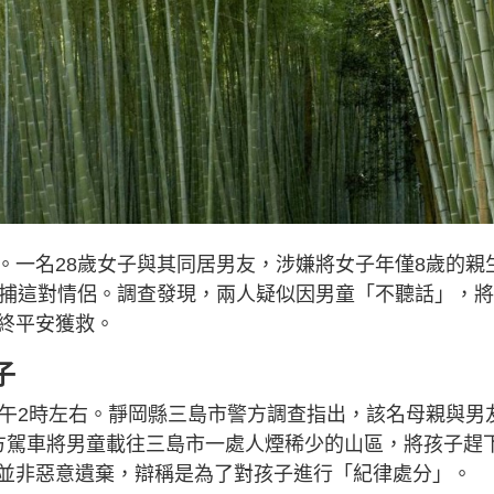
。一名28歲女子與其同居男友，涉嫌將女子年僅8歲的親
逮捕這對情侶。調查發現，兩人疑似因男童「不聽話」，
終平安獲救。
子
下午2時左右。靜岡縣三島市警方調查指出，該名母親與男
方駕車將男童載往三島市一處人煙稀少的山區，將孩子趕
並非惡意遺棄，辯稱是為了對孩子進行「紀律處分」。