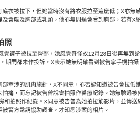
打底衣被拉下，但她當時沒有將衣服拉至這麼低；X亦無
提及會觸及胸部或乳頭，他亦無問過會看到胸部，若有X
拍照
曾感覺褲子被拉至臀部，她感覺奇怪故12月28日後再無到
供，期間都未作投訴，X表示她無明確看到被告拿手機拍攝
胸部牽涉的肌肉施針，X不同意，亦否認知道被告會拉低
太怕痛，而忘記被告曾說會拍照作醫療紀錄。她無聽過被
房和拍照作紀錄。X同意被告曾為她拍拉筋影片，並傳送
至被警方邀請協助調查，才知悉涉案的相片。