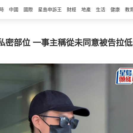
時
中國
國際
星島申訴王
財經
地產
生活
健康
教
私密部位 一事主稱從未同意被告拉