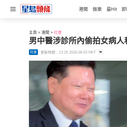
港聞
娛樂
最Hit
即
主頁
港聞
社會
男中醫涉診所內偷拍女病人
更新時間：13:25 2026-06-03 HKT
社會