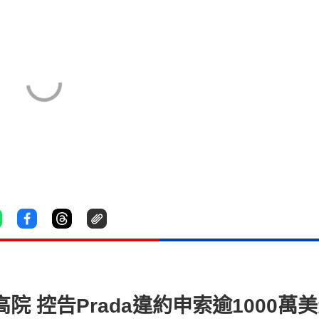
入稟高院 控告Prada違約申索逾1000萬