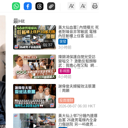
最Hit
黃大仙血案│內情曝光 死
者對噪音非常敏感 電梯
內狂斬樓上住客 返回住
所墮樓亡
突發
01:37
3小時前
陳錦鴻保護自閉兒受訪
變嗌交？ 激動反駁顏聯
武：我擔心咁又點 網民
批主持咄咄逼人
影視圈
4小時前
謝偉俊夫婦擬效法蔡瀾
｜周顯
投資理財
2026-08-07 06:00 HKT
黃大仙上邨7分鐘內連爆
血案 26歲男電梯內全身
刀傷送院 另一46歲男倒