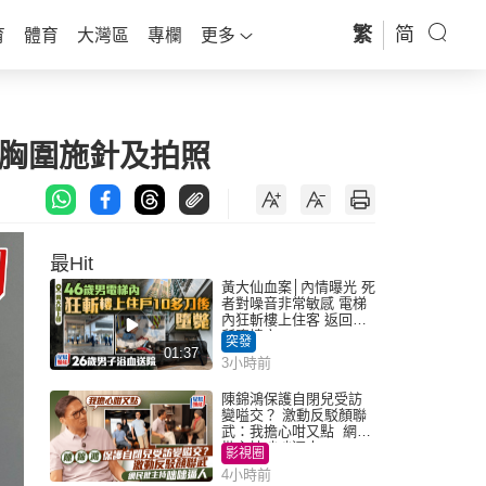
繁
简
育
體育
大灣區
專欄
更多
低胸圍施針及拍照
最Hit
黃大仙血案│內情曝光 死
者對噪音非常敏感 電梯
內狂斬樓上住客 返回住
所墮樓亡
突發
01:37
3小時前
陳錦鴻保護自閉兒受訪
變嗌交？ 激動反駁顏聯
武：我擔心咁又點 網民
批主持咄咄逼人
影視圈
4小時前