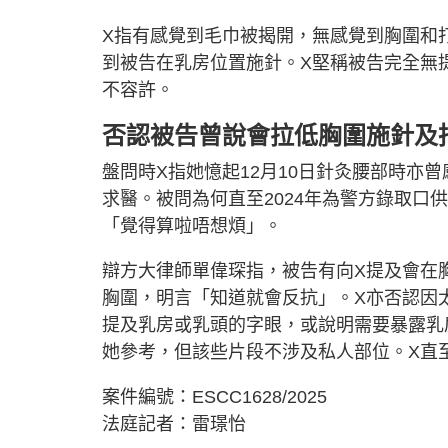
X指有感覺到毛巾被揭開，無感覺到胸圍和
到被告在乳房位置施針。X堅稱被告完全無
不容許。
否認被告曾說會拉低胸圍施針及
盤問時X指她憶起12月10日針灸腰部時亦
求醫。被問為何直至2024年為警方錄取口
「覺得算啦唔想煩」。
辯方大律師單偉琛指，被告有向X提及會在
胸圍，明言「知道就會反抗」。X亦否認因
提及乳房或乳頭的字眼，或說明需要暴露乳
她參考，但該些片段不涉及私人部位。X直
案件編號：ESCC1628/2025
法庭記者：雷璟怡