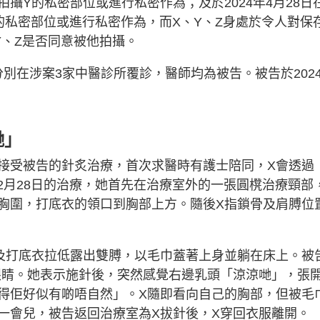
攝Y的私密部位或進行私密作為；及於2024年4月28日
的私密部位或進行私密作為，而X、Y、Z身處於令人對保
Y、Z是否同意被他拍攝。
分別在涉案3家中醫診所覆診，醫師均為被告。被告於202
哋」
月起接受被告的針炙治療，首次求醫時有護士陪同，X會透過
2年12月28日的治療，她首先在治療室外的一張圓櫈治療頸部
胸圍，打底衣的領口到胸部上方。隨後X指鎖骨及肩膊位
及打底衣拉低露出雙膊，以毛巾蓋著上身並躺在床上。被
眼睛。她表示施針後，突然感覺右邊乳頭「涼涼哋」，張
得佢好似有啲唔自然」。X隨即看向自己的胸部，但被毛
一會兒，被告返回治療室為X拔針後，X穿回衣服離開。