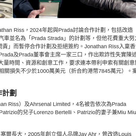
than Riss，2024年起與Prada討論合作計劃，包括改造
斯萊斯汽車並名為「Prada Strada」的計劃等，但他花費重大努
」而暫停合作計劃及拒絕簽約。Jonathan Riss入稟
ada及Prada董事會主席一家三口，作出欺詐性失實陳
作，投放大量時間、資源和創意工作，要求連本帶利申索有關創意
關損失不少於1000萬美元（折合約港幣7845萬元）。
作計劃
than Riss）及Ahrsenal Limited，4名被告依次為Prada
Patrizio的兒子Lorenzo Bertelli、Patrizio的妻子兼Miu Mi
魯塞爾長大，2005年創立個人品牌Jay Ahr，曾改造Louis