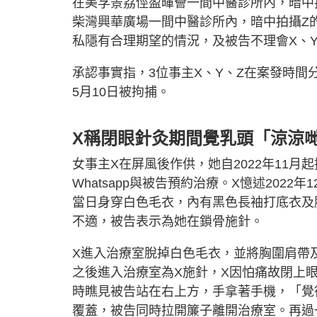
在美孚景荔俓盈暉薈一間中醫診所內，暗中拍
柴灣興華廣場一間中醫診所內，暗中拍攝Z
私隱有合理期望的情況，及被告不理會X、
承認事實指，3位事主X、Y、Z在案發時間
5月10日被拘捕。
X稱閉眼針灸期間覺乳頭「涼涼
女事主X在屏風後作供，她自2022年11
Whatsapp與被告預約治療。X憶述202
當日身穿白色毛衣，內有黑色長袖打底衣及
不適，被告表示為她在鎖骨施針。
X進入治療室脫掉白色毛衣，並將胸圍肩帶
之後進入治療室為X施針，X因怕痛故閉上
時瞧見被告站在右上方，手拿著手機，「覺
覆蓋，被告同時拉開簾子離開治療室。再過