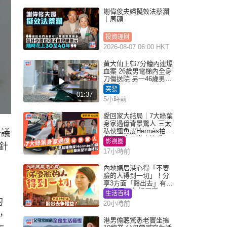
謝偉俊夫婦擬效法蔡瀾
｜周顯
投資理財
2026-08-07 06:00 HKT
黃大仙上邨7分鐘內連爆
血案 26歲男電梯內全身
刀傷送院 另一46歲男倒
斃平台
突發
01:37
5小時前
愛回家大結局｜7大綠葉
身家過億背景驚人 三太
私伙鱷魚皮Hermès拍劇
爭議
蘇姐原來是半山樓后
影視圈
針
17小時前
內地媽居港心得「不要
臉的人得到一切」！分
享3方面「豁出去」有著
數 網民：你好厲害
生活百科
的
20小時前
，
港男偷聽驚悉老竇坐擁