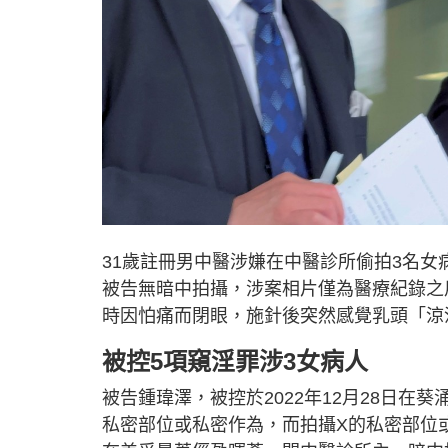
31歲註冊男中醫涉嫌在中醫診所偷拍3名
被告無暗中拍攝，涉案相片僅為醫療紀錄之
時因怕痛而閉眼，施針後突然感覺乳頭「涼
被控5項窺淫罪涉3女病人
被告鍾瑋澤，被控於2022年12月28日
私密部位或私密作為，而拍攝X的私密部位或進