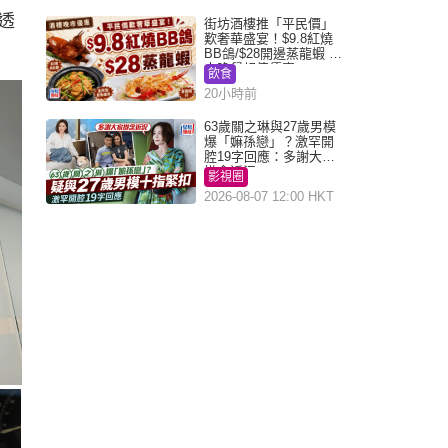
，透
街坊酒樓推「平民價」
歎奢華盛宴！$9.8紅燒
BB鴿/$28開邊蒸龍蝦 3
大晚餐超值優惠
飲食
20小時前
63歲關之琳與27歲男模
爆「嫲孫戀」？激罕開
腔19字回應：多謝大家
掛念近況
影視圈
2026-08-07 12:00 HKT