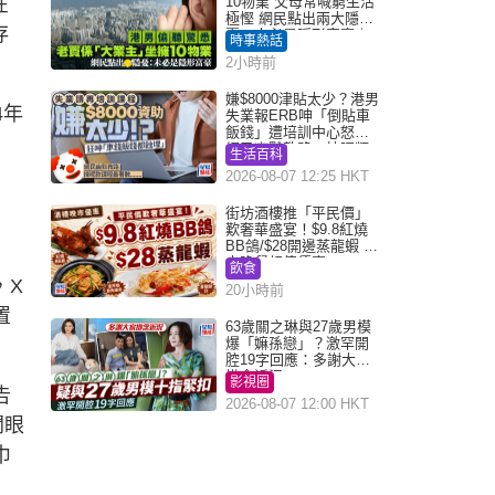
在
10物業 父母常喊窮生活
極慳 網民點出兩大隱
存
憂：未必是隱形富豪｜
時事熱話
Juicy叮
2小時前
嫌$8000津貼太少？港男
4年
失業報ERB呻「倒貼車
飯錢」遭培訓中心怒轟
網民幽默教路：揀呢類
生活百科
課程唔會蝕...
2026-08-07 12:25 HKT
街坊酒樓推「平民價」
歎奢華盛宴！$9.8紅燒
BB鴿/$28開邊蒸龍蝦 3
大晚餐超值優惠
飲食
，X
20小時前
置
63歲關之琳與27歲男模
爆「嫲孫戀」？激罕開
腔19字回應：多謝大家
掛念近況
影視圈
告
2026-08-07 12:00 HKT
開眼
巾