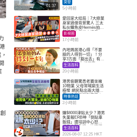
斃平台
突發
01:37
5小時前
愛回家大結局｜7大綠葉
身家過億背景驚人 三太
私伙鱷魚皮Hermès拍劇
蘇姐原來是半山樓后
影視圈
力
17小時前
香港
內地媽居港心得「不要
述，
臉的人得到一切」！分
享3方面「豁出去」有著
開
數 網民：你好厲害
生活百科
案
20小時前
港男偷聽驚悉老竇坐擁
10物業 父母常喊窮生活
極慳 網民點出兩大隱
憂：未必是隱形富豪｜
時事熱話
Juicy叮
2小時前
u創
嫌$8000津貼太少？港男
失業報ERB呻「倒貼車
飯錢」遭培訓中心怒轟
網民幽默教路：揀呢類
生活百科
課程唔會蝕...
2026-08-07 12:25 HKT