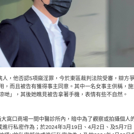
女病人，他否認5項窺淫罪，今於東區裁判法院受審，辯方
用，而且被告有獲得事主同意。其中一名女事主供稱，施
涼哋」，其後她瞧見被告拿著手機，表情有些不自然。
在葵涌大窩口商場一間中醫診所內，暗中為了觀察或拍攝個人
行私密作為；於2024年3月19日、4月2日、及5月7日