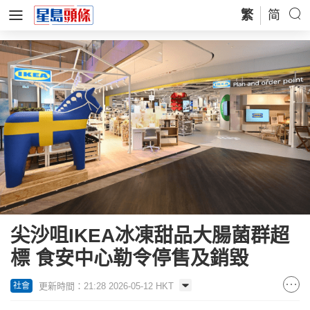
繁
简
尖沙咀IKEA冰凍甜品大腸菌群超
標 食安中心勒令停售及銷毀
更新時間：21:28 2026-05-12 HKT
社會