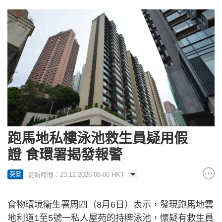
跑馬地私樓泳池救生員疑用假
證 食環署揭發報警
更新時間：23:12 2026-08-06 HKT
突發
食物環境衞生署周四（8月6日）表示，發現跑馬地雲
地利道1至5號一私人屋苑的持牌泳池，懷疑有救生員