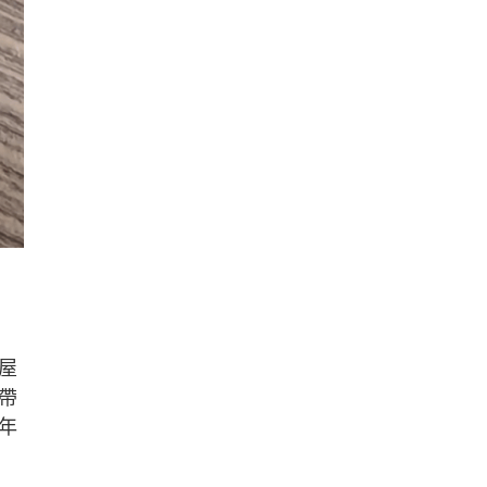
屋
帶
年