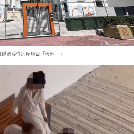
紅磡過渡性房屋項目「善匯」。