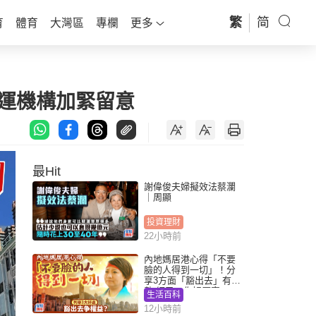
繁
简
育
體育
大灣區
專欄
更多
營運機構加緊留意
最Hit
謝偉俊夫婦擬效法蔡瀾
｜周顯
投資理財
22小時前
內地媽居港心得「不要
臉的人得到一切」！分
享3方面「豁出去」有著
數 網民：你好厲害
生活百科
12小時前