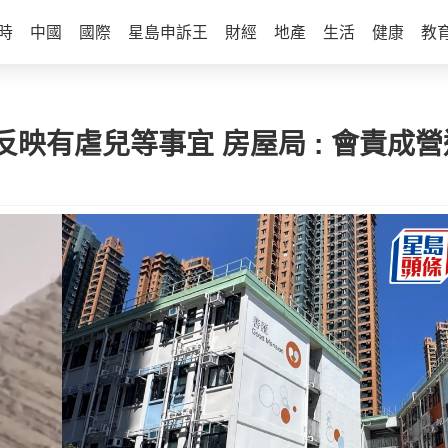
時
中國
國際
星島申訴王
財經
地產
生活
健康
教
映有虐兒等事宜 房屋局 : 會責成