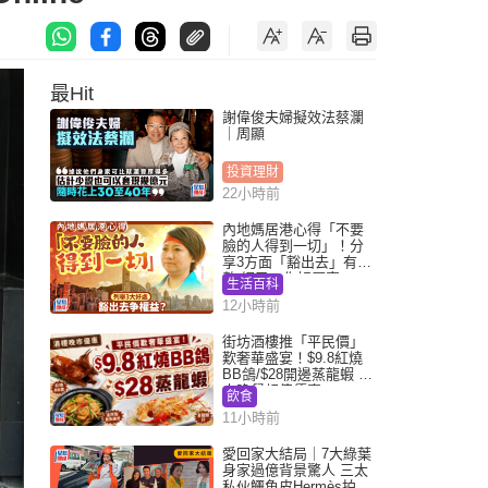
最Hit
謝偉俊夫婦擬效法蔡瀾
｜周顯
投資理財
22小時前
內地媽居港心得「不要
臉的人得到一切」！分
享3方面「豁出去」有著
數 網民：你好厲害
生活百科
12小時前
街坊酒樓推「平民價」
歎奢華盛宴！$9.8紅燒
BB鴿/$28開邊蒸龍蝦 3
大晚餐超值優惠
飲食
11小時前
愛回家大結局｜7大綠葉
身家過億背景驚人 三太
私伙鱷魚皮Hermès拍劇