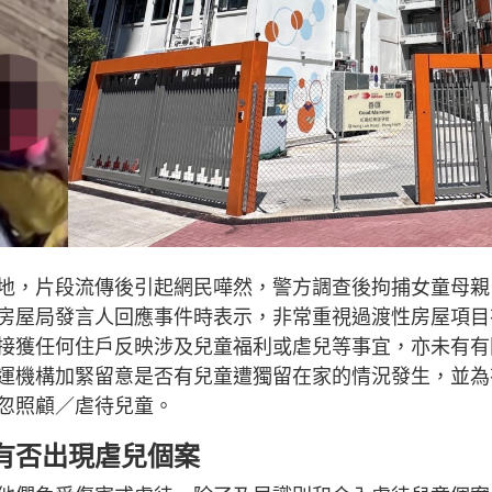
地，片段流傳後引起網民嘩然，警方調查後拘捕女童母親
房屋局發言人回應事件時表示，非常重視過渡性房屋項目
接獲任何住戶反映涉及兒童福利或虐兒等事宜，亦未有有
運機構加緊留意是否有兒童遭獨留在家的情況發生，並為
忽照顧／虐待兒童。
有否出現虐兒個案