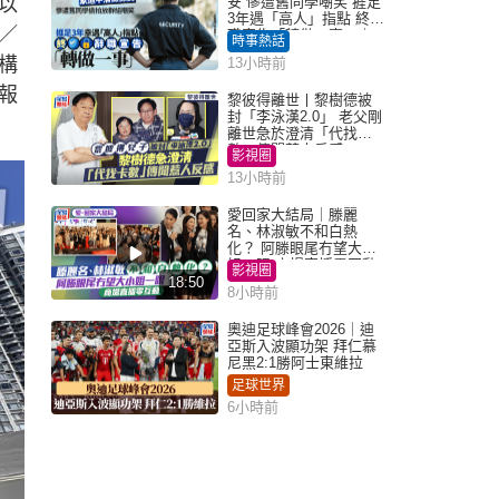
以
安 慘遭舊同學嘲笑 捱足
3年遇「高人」指點 終辭
／
職宣告「轉做一事」｜
時事熱話
Juicy叮
構
13小時前
報
黎彼得離世丨黎樹德被
封「李泳漢2.0」 老父剛
離世急於澄清「代找卡
數」傳聞惹人反感
影視圈
13小時前
愛回家大結局｜滕麗
名、林淑敏不和白熱
化？ 阿滕眼尾冇望大小
姐一眼 商場直播零互動
影視圈
18:50
8小時前
奧迪足球峰會2026｜迪
亞斯入波顯功架 拜仁慕
尼黑2:1勝阿士東維拉
足球世界
6小時前