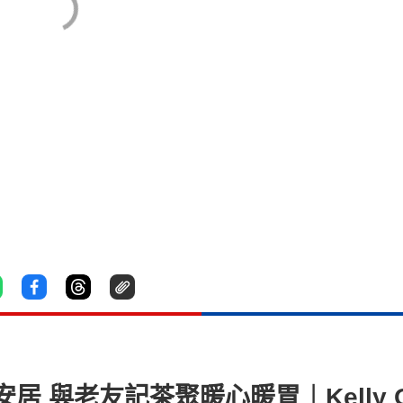
與老友記茶聚暖心暖胃︱Kelly On