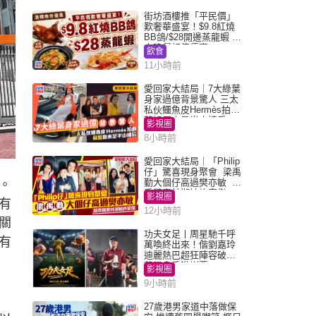
街坊酒樓推「平民價」
歎奢華盛宴！$9.8紅燒
BB鴿/$28開邊蒸龍蝦 3
大晚餐超值優惠
飲食
11小時前
愛回家大結局｜7大綠葉
身家過億背景驚人 三太
私伙鱷魚皮Hermès拍劇
蘇姐原來是半山樓后
影視圈
8小時前
愛回家大結局｜「Philip
仔」驚喜現身聚會 梁禹
勤大個仔高過樊亦敏 超
。
乖黐實林淑敏許家傑
影視圈
有
12小時前
關
功夫女足丨周星馳千呼
有
萬喚終出來！偕劉嘉玲
迪麗熱巴超狂陣容破天
荒現身香港謝票
影視圈
9小時前
27歲港男家道中落做保