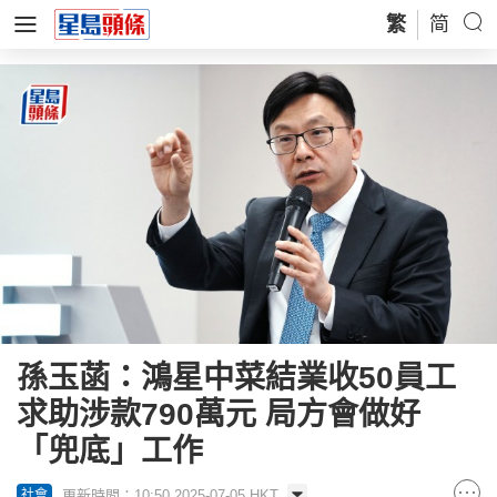
繁
简
孫玉菡：鴻星中菜結業收50員工
求助涉款790萬元 局方會做好
「兜底」工作
更新時間：10:50 2025-07-05 HKT
社會