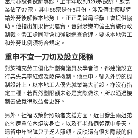
當局亦設有投訴專線，上半年收到126宗投訴，飲食
業佔了97宗，其中88宗是在6月份，涉及僱主懷疑聘
請外勞後解僱本地勞工，正正是當局呼籲工會提供協
助。他指出如果情況屬實，會對涉嫌的僱主實施行政
制裁。勞工處同時會加強對巡查食肆，要求本地勞工
和外勞比例須符合規定。
重申不宜一刀切及設立限額
對於補充勞工優化計劃有議員及學者等，都建議設立
行業失業率紅線及煞停機制。他重申，輸入外勞的機
制設計上，以本地工人優先就業為大前設，亦沒有指
定工種，若貿然劃限額未必是實際做法，所以通過機
制去做覺得效益會更好。
另外，社福政策對照顧者支援方面，近日發生兩姐弟
於劏房單位內燒炭身亡，以及有老翁倒斃家中多天，
遺留中年智障兒子乏人照顧，反映還有很多隱蔽的個