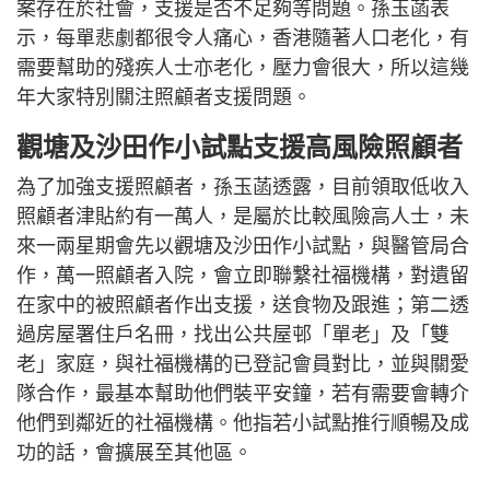
案存在於社會，支援是否不足夠等問題。孫玉菡表
示，每單悲劇都很令人痛心，香港隨著人口老化，有
需要幫助的殘疾人士亦老化，壓力會很大，所以這幾
年大家特別關注照顧者支援問題。
觀塘及沙田作小試點支援高風險照顧者
為了加強支援照顧者，孫玉菡透露，目前領取低收入
照顧者津貼約有一萬人，是屬於比較風險高人士，未
來一兩星期會先以觀塘及沙田作小試點，與醫管局合
作，萬一照顧者入院，會立即聯繫社福機構，對遺留
在家中的被照顧者作出支援，送食物及跟進；第二透
過房屋署住戶名冊，找出公共屋邨「單老」及「雙
老」家庭，與社福機構的已登記會員對比，並與關愛
隊合作，最基本幫助他們裝平安鐘，若有需要會轉介
他們到鄰近的社福機構。他指若小試點推行順暢及成
功的話，會擴展至其他區。