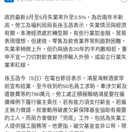
政府最新3月至5月失業率升至3.5%，為近兩年半新
高。勞工及福利局局長孫玉菡表示，失業情況與經濟
有關，本港經濟處於轉型期，有些行業如金融、貿易
表現理想，但建造、零售及飲食業界等則面對困難，
失業率稍微上升，但仍與過去20年的平均數相若。重
申不宜一刀切對飲食業煞停輸入外勞，或設立行業失
業率紅線。
孫玉菡今（5日）在電台節目表示，鴻星海鮮酒家早
前宣布結業，至今收到約50名員工求助，牽涉欠薪及
遣散費等約790萬元，勞工處正積極聯絡鴻星要在僱
傭條例下履行僱主責任，若有能力須支付薪金，若僱
主無力償還，就會動用破產欠薪保障基金協助有需要
的工人。而局方會做好「兜底」工作，包括為失業工
人提供搵工服務等。他更指，破欠基金並非公帑，現