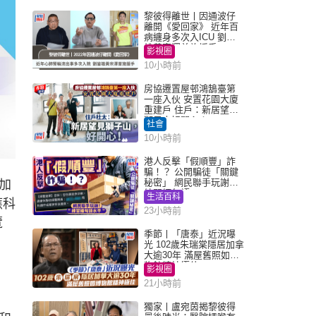
黎彼得離世丨因通波仔
離開《愛回家》 近年百
病纏身多次入ICU 劉鑾
雄黃宗澤曾施援手
影視圈
10小時前
房協遷置屋邨鴻鵠臺第
一座入伙 安置花園大廈
重建戶 住戶：新居望見
獅子山好開心！
社會
10小時前
港人反擊「假順豐」詐
騙！？ 公開騙徒「關鍵
秘密」 網民聯手玩謝：
加
練習緬甸語
生活百科
應科
23小時前
覽
季節丨「唐泰」近況曝
光 102歲朱瑞棠隱居加拿
大逾30年 滿屋舊照如博
物館精神極佳
影視圈
21小時前
獨家丨盧宛茵揭黎彼得