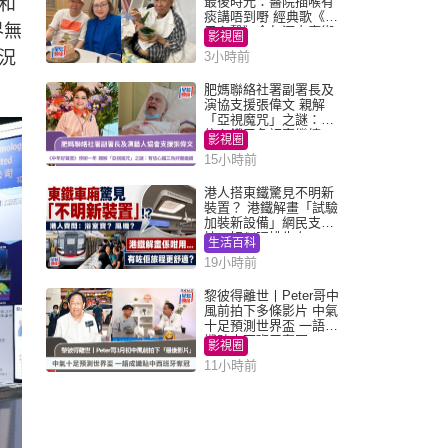
和
最後時光：醫院插喉有
痰講唔到嘢 經典歌《浪
界無
子心聲》金句源自廟街
影視圈
睇相佬
況
3小時前
肥媽聯絡社署副署長及
演協支援張偉文 親解
「亞視魔咒」之謎：有
信心鐵三角評審繼續
影視圈
15小時前
港人搭東鐵驚見不明新
裝置？ 港鐵解畫「試驗
加裝新設備」網民支
持：好似呢排先有
生活百科
19小時前
黎彼得離世丨Peter哥中
風前拍下多條影片 中氣
十足預測世界盃 一語成
讖貼中西班牙奪冠
影視圈
11小時前