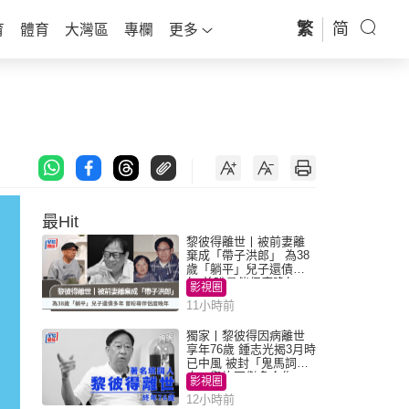
繁
简
育
體育
大灣區
專欄
更多
最Hit
黎彼得離世丨被前妻離
棄成「帶子洪郎」 為38
歲「躺平」兒子還債多
年 曾盼尋伴侶度晚年
影視圈
11小時前
獨家丨黎彼得因病離世
享年76歲 鍾志光揭3月時
已中風 被封「鬼馬詞
人」與許冠傑多合作
影視圈
12小時前