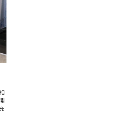
相
開
充