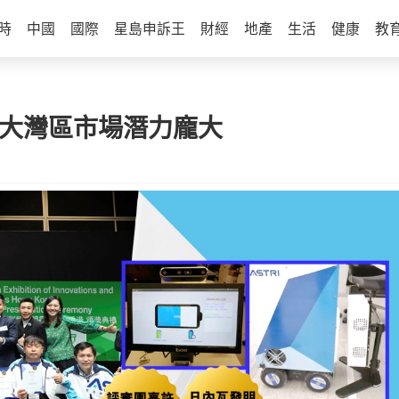
時
中國
國際
星島申訴王
財經
地產
生活
健康
教
 大灣區市場潛力龐大