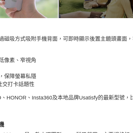
過磁吸方式吸附手機背面，可即時顯示後置主鏡頭畫面，
低像素、窄視角
，保障螢幕私隱
社交打卡話題性
NOR、Insta360及本地品牌Usatisfy的最新型號，
機