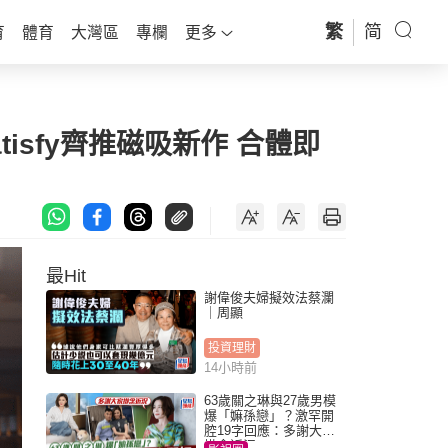
繁
简
育
體育
大灣區
專欄
更多
atisfy齊推磁吸新作 合體即
最Hit
謝偉俊夫婦擬效法蔡瀾
｜周顯
投資理財
14小時前
63歲關之琳與27歲男模
爆「嫲孫戀」？激罕開
腔19字回應：多謝大家
掛念近況