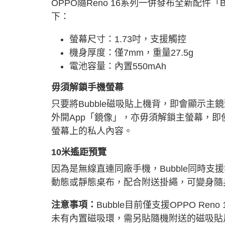
OPPO隨Reno 16系列一併發布全新配件
下：
螢幕尺寸：1.73吋，支援觸控
機身厚度：僅
7m
m
，重量
27.5g
電池容量：內置
550m
Ah
毋須解鎖手機螢幕
只要將Bubble磁吸貼上機背，即會顯示
外開App「鏡像」，亦毋須解鎖主螢幕，即
螢幕上的私人內容。
10米
遙距預覽
因為是無線直連同廠手機，Bubble同時
動態或靜態桌布，配合附送掛繩，可變身隨
注意事項：
Bubble目前僅支援OPPO Ren
未有內置磁吸環，需另貼隨機附送的磁吸貼