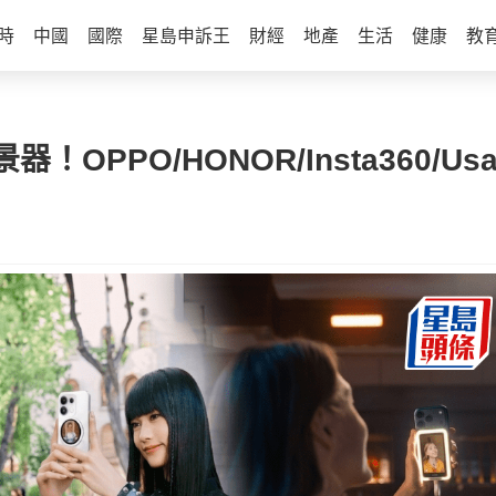
時
中國
國際
星島申訴王
財經
地產
生活
健康
教
PPO/HONOR/Insta360/Us