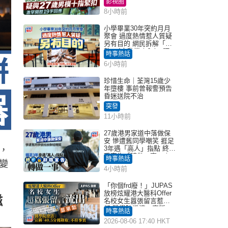
影視圈
8小時前
小學畢業30年突約月月
聚會 過度熱情惹人質疑
另有目的 網民拆解「扮
熟」4大動機｜Juicy叮
時事熱話
6小時前
珍惜生命｜荃灣15歲少
年墮樓 事前曾報警預告
昏迷送院不治
突發
11小時前
27歲港男家道中落做保
安 慘遭舊同學嘲笑 捱足
3年遇「高人」指點 終辭
，
職宣告「轉做一事」｜
時事熱話
變
Juicy叮
4小時前
「你個frd廢！」JUPAS
放榜炫耀港大醫科Offer
磁
名校女生囂張留言惹眾
怒 醫學院澄清：宣稱
時事熱話
「40.5分獲錄取」不符事
2026-08-06 17:40 HKT
實｜Juicy叮