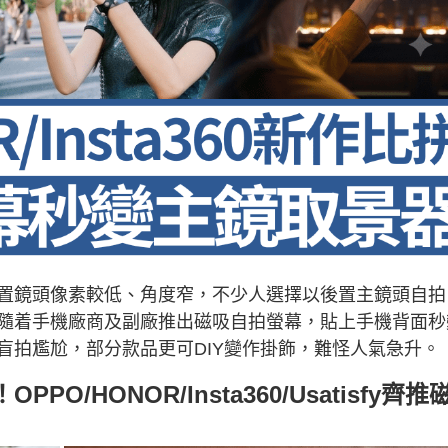
置鏡頭像素較低、角度窄，不少人選擇以後置主鏡頭自拍
隨着手機廠商及副廠推出磁吸自拍螢幕，貼上手機背面秒
盲拍尷尬，部分款品更可DIY變作掛飾，難怪人氣急升。
/HONOR/Insta360/Usatisfy齊推