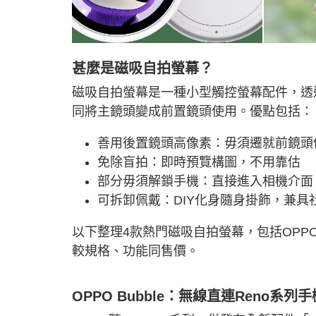
甚麼是磁吸自拍螢幕？
磁吸自拍螢幕是一種小型觸控螢幕配件，透
同將主鏡頭變成前置鏡頭使用。優點包括：
善用後置鏡頭高像素：毋須遷就前鏡頭
免除盲拍：即時預覽構圖，不用靠估
部分毋須解鎖手機：直接進入相機介面
可拆卸佩戴：DIY化身隨身掛飾，兼具
以下整理4款熱門磁吸自拍螢幕，包括OPPO、HO
較規格、功能同售價。
OPPO Bubble：無線直連Reno系列手