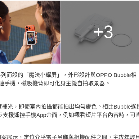
+3
系列而設的「魔法小耀屏」，外形設計與OPPO Bubble相
連手機，磁吸機背即可化身主鏡自拍取景器。
補光，即使室內拍攝都能拍出均勻膚色。相比Bubble遙
步支援遙控手機App介面，例如觀看短片平台內容時，可
裝飾圖案展示，定位介乎電子吊飾與相機配件之間，主攻年輕