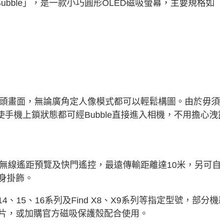
「Bubble」，是一款小巧圓形OLED磁吸螢幕，主要規格如
主鏡頭畫面，無論廣角定人像模式都可以輕鬆構圖。由於毋
使手機上鎖狀態都可經Bubble直接進入相機，不用擔心洩
支援無線遙距預覽及快門遙控，最遠傳輸距離達
10米
，另可
身掛飾。
o 14、15、16系列及Find X8、X9系列等指定型號，部分
片，或加購官方磁吸保護殼配合使用。