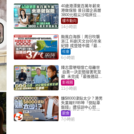
40歲港漂棄百萬年薪來
港做保險 昔日國企高層
3800元租尖沙咀床位｜
租盤Million
樓市動向
14小時前
颱風白海豚｜周日吹襲
浙江 料創天文台65年來
紀錄 成登陸中國「最長
途颱風」
社會
00:58
6小時前
陳志雲哽咽憶亡母離世
自責一決定間接害死至
親 未完成「最後通話」
一生遺憾
影視圈
11小時前
嫌$8000津貼太少？港男
失業報ERB呻「倒貼車
飯錢」遭培訓中心怒轟
網民幽默教路：揀呢類
飲食
課程唔會蝕...
7小時前