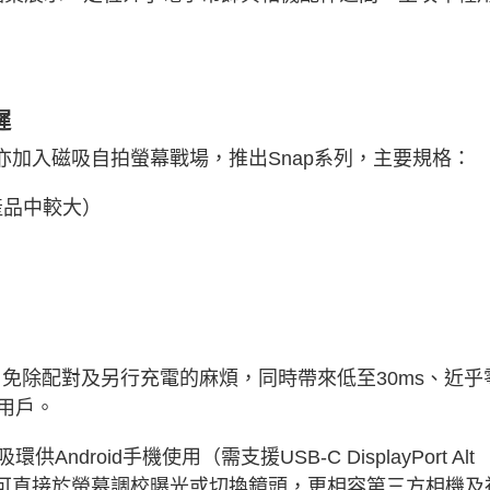
遲
0，亦加入磁吸自拍螢幕戰場，推出Snap系列，主要規格：
產品中較大）
，免除配對及另行充電的麻煩，同時帶來低至
30m
s、近乎
用戶。
droid手機使用（需支援USB-C DisplayPort Alt
用家可直接於螢幕調校曝光或切換鏡頭，更相容第三方相機及