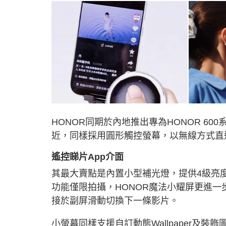
HONOR同期於內地推出專為HONOR 600
近，同樣採用圓形觸控螢幕，以無線方式直
遙控睇片App介面
其最大賣點是內置小型補光燈，提供4級亮度
功能僅限拍攝，HONOR魔法小耀屏更進一
接於副屏滑動切換下一條影片。
小螢幕同樣支援自訂動態Wallpaper及