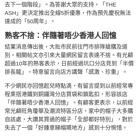
去下一個階段」。為答謝大眾的支持，「THE
ASH」更決定推出全線5折優惠，作為預先慶祝無法
達成的「50周年」。
熟客不捨：伴隨著唔少香港人回憶
結業消息傳出後，大批市民前往門市排隊搶購及道
別，相關帖文亦引來大量網民留言表達不捨。有光顧
超過10年的熟客表示，日前經過坑口分店見到「半價
排長龍」，特意留言向店方講聲「感激、珍重」。
不少網民亦回憶起兒時點滴，有留言提到以前經常專
程乘搭港鐵到銅鑼灣分店買袋和鎖匙扣，形容該店
「伴隨著唔少香港人回憶」。有顧客更表示，以前經
常光顧旺角瓊華及潮流特區分店，家中的帽子大多購
自該處，大讚其買過的帽子「全部都好特別」，對於
失去了一個「好鍾意睇帽嘅地方」感到十分惋惜。