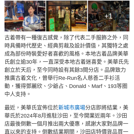
+1
古着帶有一種復古感覺，除了代表二手服飾之外，同
時具備時代歷史、經典剪裁及設計價值，其獨特之處
成為部份時裝愛好者喜歡的風格。本地古着品牌美華
氏創立逾30年，一直深受本地古着迷喜愛。美華氏先
創立於天后，至今同時設有其餘3間分店。品牌致力
推廣古着文化，曾舉行Re-Run名人慈善二手衫活
動，獲得鄧麗欣、少爺占、Donald、Marf、193等圈
中人支持。
最近，美華氏宣佈位於
新城市廣場
分店即將結業，美
華氏於2024年8月進駐沙田，至今開業近兩年。沙田
店最後倒數一個月推出兩大優惠，感謝大家對品牌一
直以來的支持。倒數結業期間，沙田店特價貨品買一