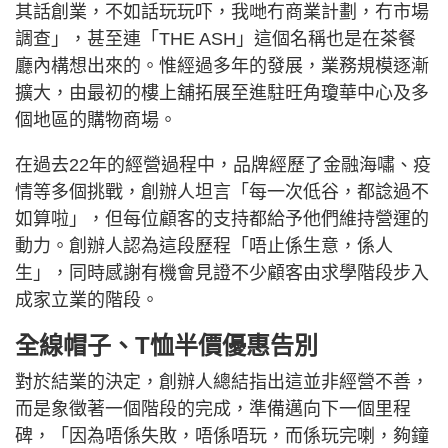
其話創業，不如話玩玩吓，我哋冇商業計劃，冇市場
調查」，甚至連「THE ASH」這個名稱也是在茶餐
廳內構想出來的。惟經過多年的發展，業務規模逐漸
擴大，由最初的樓上舖拓展至進駐旺角瓊華中心及多
個地區的購物商場。
在過去22年的經營過程中，品牌經歷了金融海嘯、疫
情等多個挑戰，創辦人坦言「每一次低谷，都諗過不
如算啦」，但每位顧客的支持都給予他們維持營運的
動力。創辦人認為這段歷程「唔止係生意，係人
生」，同時感謝有機會見證不少顧客由求學階段步入
成家立業的階段。
全線帽子、T恤半價優惠告別
對於結業的決定，創辦人總結指出這並非經營不善，
而是象徵著一個階段的完成，準備邁向下一個里程
碑，「因為唔係失敗，唔係唔玩，而係玩完喇，夠鐘