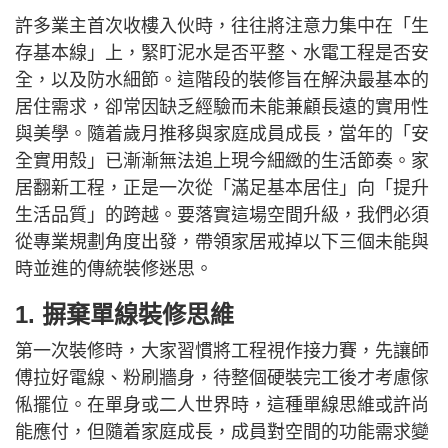
許多業主首次收樓入伙時，往往將注意力集中在「生
存基本線」上，緊盯泥水是否平整、水電工程是否安
全，以及防水細節。這階段的裝修旨在解決最基本的
居住需求，卻常因缺乏經驗而未能兼顧長遠的實用性
與美學。隨着歲月推移與家庭成員成長，當年的「安
全實用殼」已漸漸無法追上現今細緻的生活節奏。家
居翻新工程，正是一次從「滿足基本居住」向「提升
生活品質」的跨越。要落實這場空間升級，我們必須
從專業規劃角度出發，帶領家居戒掉以下三個未能與
時並進的傳統裝修迷思。
1. 摒棄單線裝修思維
第一次裝修時，大家習慣將工程視作接力賽，先讓師
傅拉好電線、粉刷牆身，待整個硬裝完工後才考慮傢
俬擺位。在單身或二人世界時，這種單線思維或許尚
能應付，但隨着家庭成長，成員對空間的功能需求變