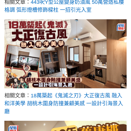
相關文章：
443呎Y型公屋變身奶油風 50萬營造私樓
格調 弧形燈槽修飾樑柱 一招引光入室
相關文章：
18萬築起《鬼滅之刃》大正復古風 融入
和洋美學 胡桃木圍身防撞兼顧美感 一設計引海景入
廳