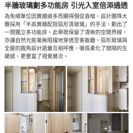
半牆玻璃劃多功能房 引光入室倍添通透
為免細單位因實牆過多而顯得侷促昏暗，設計團隊大
膽採用「半高實牆配搭弧形清玻璃」的手法，劃出了
一間獨立多功能房。此舉既保留了清晰的空間界線，
亦讓自然光能毫無阻擋地穿透至客飯廳。弧形玻璃與
全屋的圓角設計語彙互相呼應，徹底柔化了間隔的生
硬感，更豐富了視覺層次。
+1