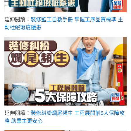
延伸閱讀：
裝修監工自救手冊 掌握工序品質標準 主
動杜絕瑕疵隱患
延伸閱讀：
裝修糾紛爛尾頻生 工程展開前5大保障攻
略 助業主更安心