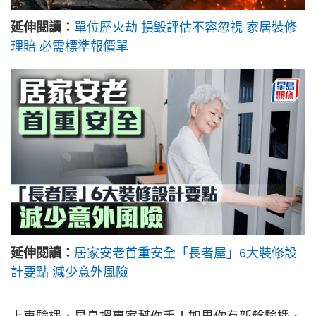
延伸閱讀：
單位歷火劫 損毀評估不容忽視 家居裝修
理賠 必需標準報價單
延伸閱讀：
居家安老首重安全「長者屋」6大裝修設
計要點 減少意外風險