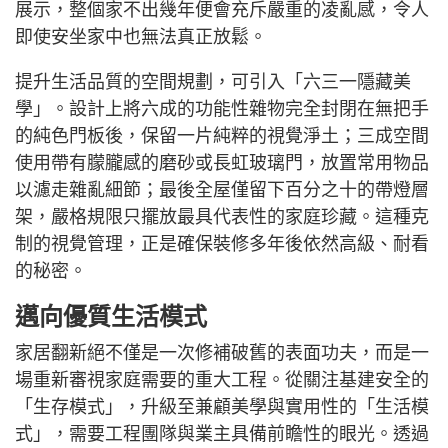
展示，整個家不出幾年便會充斥嚴重的凌亂感，令人
即使安坐家中也無法真正放鬆。
提升生活品質的空間規劃，可引入「六三一隱藏美
學」。設計上將六成的功能性雜物完全封閉在無把手
的純色門板後，保留一片純粹的視覺淨土；三成空間
使用帶有朦朧感的磨砂或長虹玻璃門，放置常用物品
以濾走雜亂細節；最後全屋僅留下百分之十的帶燈層
架，嚴格規限只擺放最具代表性的家庭珍藏。這種克
制的視覺管理，正是確保裝修多年後依然高級、耐看
的秘密。
邁向優質生活模式
家居翻新絕不僅是一次修補破舊的表面功夫，而是一
場重新審視家庭需要的重大工程。從關注基建安全的
「生存模式」，升級至兼顧美學與實用性的「生活模
式」，需要工程團隊與業主具備前瞻性的眼光。透過