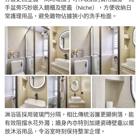
手盆旁巧妙嵌入鏡櫃及壁龕（Niche），方便收納日
常護理用品，避免雜物佔據狹小的洗手枱面。
淋浴區採用玻璃門分隔，相比傳統浴簾更顯俐落，能
有效阻擋水花外濺；牆身內亦特別加建瓷磚壁龕以擺
放沐浴用品，令浴室時刻保持整潔企理。