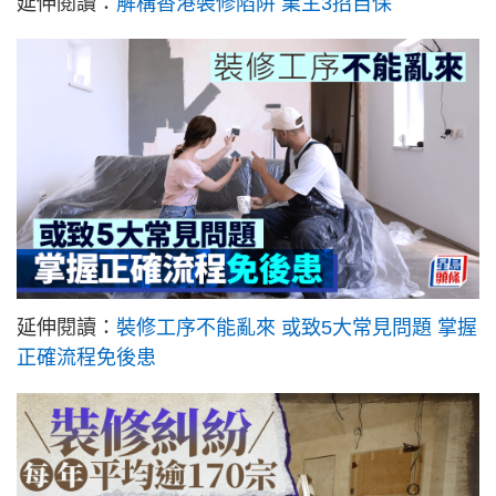
延伸閱讀：
解構香港裝修陷阱 業主3招自保
延伸閱讀：
裝修工序不能亂來 或致5大常見問題 掌握
正確流程免後患