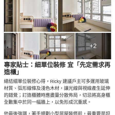
+2
專家貼士：細單位裝修 宜「先定需求再
造櫃」
總結細單位裝修心得，Ricky 建議戶主可多運用玻璃
材質、弧形線條及淺色木材，讓光線與視線產生延伸
的錯覺；訂造櫃體時應盡量分散佈局，切忌將高身櫃
全數集中於同一幅牆上，以免形成沉重感。
他最後強調，著手規劃小型居屋裝修前，最重要是坦