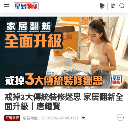
繁
简
戒掉3大傳統裝修迷思 家居翻新全
面升級｜唐耀賢
更新時間：06:00 2026-07-05 HKT
家居裝修