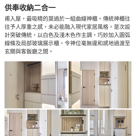
供奉收納二合一
甫入屋，最吸睛的莫過於一組曲線神櫃。傳統神櫃往
往予人厚重之感，未必能融入現代家居風格。是次設
計突破傳統，以白色及淺木色作主調，巧妙加入圓弧
線條及局部玻璃展示櫃，令神位毫無違和感地過渡至
玄關與客飯廳之間。