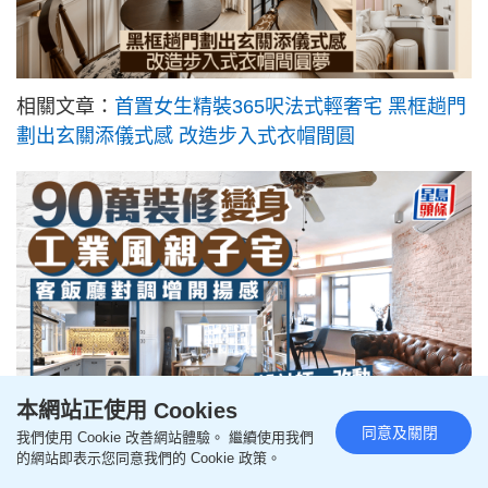
相關文章：
首置女生精裝365呎法式輕奢宅 黑框趟門
劃出玄關添儀式感 改造步入式衣帽間圓
本網站正使用 Cookies
同意及關閉
我們使用 Cookie 改善網站體驗。 繼續使用我們
相關文章：
90萬裝修變身工業風親子宅 客飯廳對調
的網站即表示您同意我們的 Cookie 政策。
增開揚感 設計師一改動擴展共享空間