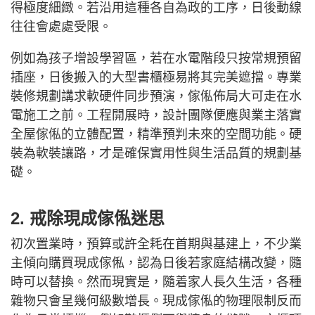
得極度細緻。若沿用這種各自為政的工序，日後動線
往往會處處受限。
例如為孩子增設學習區，若在水電階段只按常規預留
插座，日後搬入的大型書櫃極易將其完美遮擋。專業
裝修規劃講求軟硬件同步預演，傢俬佈局大可走在水
電施工之前。工程開展時，設計團隊便應與業主落實
全屋傢俬的立體配置，精準預判未來的空間功能。硬
裝為軟裝讓路，才是確保實用性與生活品質的規劃基
礎。
2. 戒除現成傢俬迷思
初次置業時，預算或許全耗在首期與基建上，不少業
主傾向購買現成傢俬，認為日後若家庭結構改變，隨
時可以替換。然而現實是，隨着家人長久生活，各種
雜物只會呈幾何級數增長。現成傢俬的物理限制反而