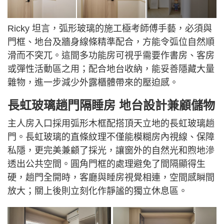
Ricky 坦言，弧形玻璃的施工極考師傅手藝，必須與
門框、地台及牆身線條精準配合，方能令弧位自然順
滑而不突兀。這間多功能房可視乎需要作書房、客房
或彈性活動區之用；配合地台收納，能妥善隱藏大量
雜物，進一步減少外露櫃體帶來的壓迫感。
長虹玻璃趟門隔睡房 地台設計兼顧儲物
主人房入口採用弧形木框配搭頂天立地的長虹玻璃趟
門。長虹玻璃的直條紋理不僅能模糊房內視線、保障
私隱，更完美兼顧了採光，讓窗外的自然光和煦地滲
透出公共空間。圓角門框的處理避免了間隔顯得生
硬，趟門全開時，客廳與睡房視覺相連，空間感瞬間
放大；關上後則立刻化作靜謐的獨立休息區。