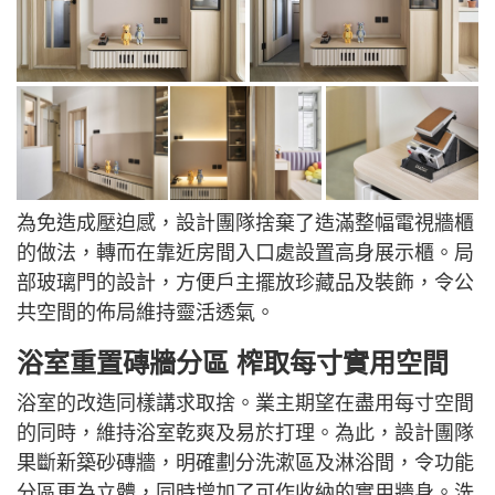
為免造成壓迫感，設計團隊捨棄了造滿整幅電視牆櫃
的做法，轉而在靠近房間入口處設置高身展示櫃。局
部玻璃門的設計，方便戶主擺放珍藏品及裝飾，令公
共空間的佈局維持靈活透氣。
浴室重置磚牆分區 榨取每寸實用空間
浴室的改造同樣講求取捨。業主期望在盡用每寸空間
的同時，維持浴室乾爽及易於打理。為此，設計團隊
果斷新築砂磚牆，明確劃分洗漱區及淋浴間，令功能
分區更為立體，同時增加了可作收納的實用牆身。洗