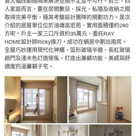
靠大幅改動間隔來解決空間不足並不可行。對三、四
人家庭而言，要在房間數目、採光、私隱及收納之間
取得完美平衡，極其考驗設計團隊的規劃功力。是次
介紹的居屋單位位於油塘高宏苑，實用面積僅約280
方呎。戶主一家三口斥資約35萬元，委託RAY
HOME設計師Ricky操刀，成功在蝸居中劃出兩房。
全屋巧妙運用現代化神櫃、弧形玻璃半牆、長虹玻璃
趟門及淺木色訂造傢俬，打造出兼顧功能、美感與舒
適度的溫馨親子宅。