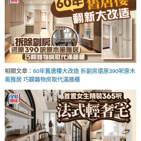
相關文章：
60年舊唐樓大改造 拆劏房還原390呎原木
風雅居 巧闢雜物房取代滿牆櫃