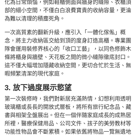
化為日常煩惱，例如鞋櫃側面與牆身的縫隙、衣櫃頂
部的細小空間，不僅白白浪費寶貴的收納容量，更淪
為難以清理的積塵死角。
一次高質素的翻新升級，應引入「一體化傢俬」概
念，將主力收納區交給到頂的度身訂造高櫃。專業團
隊會運用裝修界核心的「收口工藝」，以同色修飾木
條將櫃身與牆壁、天花板之間的微小縫隙徹底封口。
這不僅大幅增加隱藏收納空間，更切合忙於生活、無
暇頻繁清潔的現代家庭。
3. 放下過度展示慾望
第一次裝修時，我們對新居充滿熱情，幻想利用透明
玻璃櫃或長長的開放式層板，將所有旅行紀念品、藏
書與相架全盤展出。但在一個伴隨家庭成長的成熟居
所裡，醫療保健用品、公司文件、孩子的美勞教材等
功能性物品會不斷累積。如果依舊將物品一覽無遺地