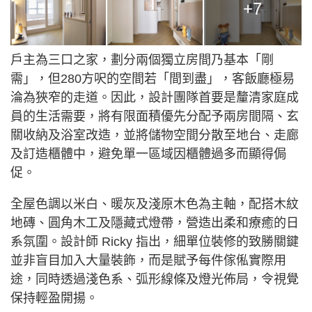
+7
戶主為三口之家，劃分兩個獨立房間乃基本「剛
需」，但280方呎的空間若「間到盡」，客飯廳極易
淪為狹窄的走道。因此，設計團隊首要是釐清家庭成
員的生活需要，將有限面積優先分配予兩房間隔、玄
關收納及浴室改造，並將儲物空間分散至地台、走廊
及訂造櫃體中，避免單一區域因櫃體過多而顯得侷
促。
全屋色調以米白、暖灰及淺原木色為主軸，配搭木紋
地磚、圓角木工及隱藏式燈帶，營造出柔和療癒的日
系氛圍。設計師 Ricky 指出，細單位裝修的致勝關鍵
並非盲目加入大量裝飾，而是賦予每件傢俬實際用
途，同時透過淺色系、弧形線條及燈光佈局，令視覺
保持輕盈開揚。