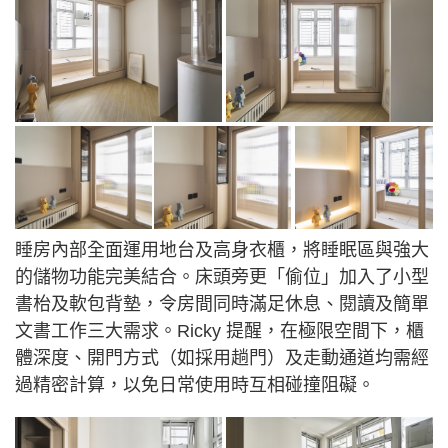
睡房內部全面運用地台及高身衣櫃，將睡眠區與強大
的儲物功能完美結合。床頭旁更「偷位」加入了小型
書枱及軟包背墊，令房間同時滿足休息、閱讀及簡單
文書工作三大需求。Ricky 提醒，在極限空間下，櫃
體深度、開門方式（如採用趟門）及走動通道均需經
過精密計算，以免日常使用時互相碰撞阻礙。