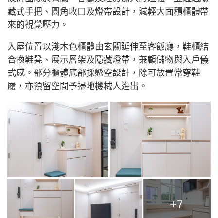
藏式手把、圓角收口及燈帶設計，減輕大面積櫃體帶
來的視覺壓力。
入屋位置以淺木色櫃體由玄關延伸至客飯廳，鞋櫃結
合換鞋凳、展示層架及隱藏燈帶，兼顧儲物與入戶儀
式感。部分櫃體底部採懸空設計，除可放置常穿鞋
履，亦預留空間予掃地機械人進出。
+7