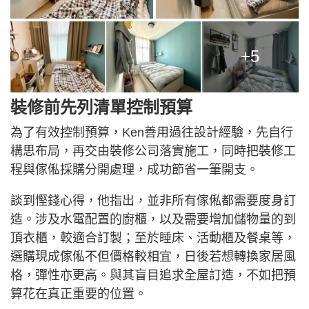
+5
裝修前先列清單控制預算
為了有效控制預算，Ken善用過往設計經驗，先自行
構思布局，再交由裝修公司落實施工，同時把裝修工
程與傢俬採購分開處理，成功節省一筆開支。
談到慳錢心得，他指出，並非所有傢俬都需要度身訂
造。涉及水電配置的廚櫃，以及需要增加儲物量的到
頂衣櫃，較適合訂製；至於睡床、活動櫃及餐桌等，
選購現成傢俬不但價格較相宜，日後若想轉換家居風
格，彈性亦更高。與其盲目追求全屋訂造，不如把預
算花在真正重要的位置。