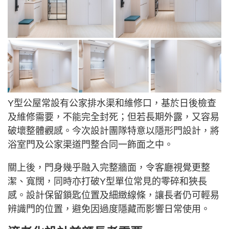
Y型公屋常設有公家排水渠和維修口，基於日後檢查
及維修需要，不能完全封死；但若長期外露，又容易
破壞整體觀感。今次設計團隊特意以隱形門設計，將
浴室門及公家渠道門整合同一飾面之中。
關上後，門身幾乎融入完整牆面，令客廳視覺更整
潔、寬闊，同時亦打破Y型單位常見的零碎和狹長
感。設計保留鎖匙位置及細緻線條，讓長者仍可輕易
辨識門的位置，避免因過度隱藏而影響日常使用。