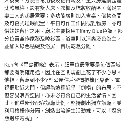
人餐桌，方便日常用餐及招待親友。主人房延續整體
北歐風格，設有雙人床、衣櫃及梳妝收納區，滿足夫
妻二人的起居需要；多功能房則加入書桌、儲物空間
及可變式睡眠配置，平日可作工作間或雜物房，亦可
供妹妹留宿之用。廚房主要採用Tiffany Blue色調，部
分位置兼作家務及晾衫區；浴室則以清爽淺色為主，
並加入綠色點綴及浴屏，實現乾濕分離。
Ken向《星島頭條》表示，細單位最重要是每個區域
都要有明確用途，因此在空間規劃上花了不少心思。
他指，留意到不少Y型公屋住戶習慣把梳化靠窗、電
視櫃貼近大門，但認為這種近乎「倒模」的布局，不
但容易浪費空間，亦未必符合自己的生活習慣。因
此，他重新分配客飯廳比例，堅持劃出獨立飯廳，並
利用格柵作分隔，創造出流暢生活動線，可以「邊食
飯邊睇電視」。