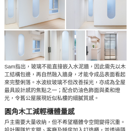
Sam指出，玻璃不能直接嵌入水泥牆，因此需先以木
工結構包邊，再自然融入牆身，才能令成品表面看起
來完整俐落。水波紋玻璃不但改善採光，亦成為全屋
最具設計感的焦點之一；配合奶油色飾面與柔和燈
光，令舊公屋展現近似私樓的細膩質感。
圓角木工減輕櫃體量感
戶主需要大量收納，但不希望櫃體令空間變得沉重。
設計團隊於玄關、客廳及睡房加入訂造櫃，並透過隱