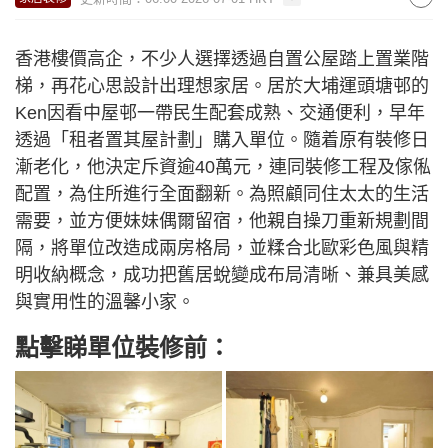
香港樓價高企，不少人選擇透過自置公屋踏上置業階
梯，再花心思設計出理想家居。居於大埔運頭塘邨的
Ken因看中屋邨一帶民生配套成熟、交通便利，早年
透過「租者置其屋計劃」購入單位。隨着原有裝修日
漸老化，他決定斥資逾40萬元，連同裝修工程及傢俬
配置，為住所進行全面翻新。為照顧同住太太的生活
需要，並方便妹妹偶爾留宿，他親自操刀重新規劃間
隔，將單位改造成兩房格局，並糅合北歐彩色風與精
明收納概念，成功把舊居蛻變成布局清晰、兼具美感
與實用性的溫馨小家。
點擊睇單位裝修前：