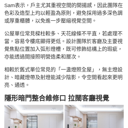
Sam表示，戶主尤其重視空間的開揚感，因此團隊在
色彩及造型上均以輕盈為原則，避免採用過多深色調
或厚重櫃體，以免進一步壓縮視覺空間。
公屋單位常見樑柱較多、天花線條不平直，若處理不
當，容易令樓底顯得更低。設計團隊於客廳及主要視
覺焦點位置加入弧形燈槽，既可修飾結構上的瑕疵，
亦能透過間接照明營造柔和層次。
相較於舊式單位常見的「一盞燈照全屋」，無主燈設
計、暗藏燈帶及射燈能減少陰影，令空間看起來更明
亮、通透。
隱形暗門整合維修口 拉闊客廳視覺