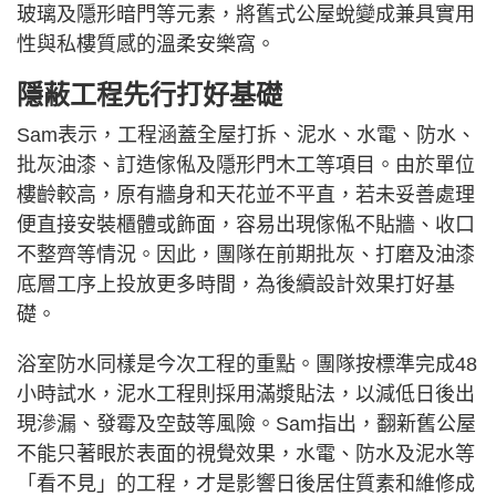
玻璃及隱形暗門等元素，將舊式公屋蛻變成兼具實用
性與私樓質感的溫柔安樂窩。
隱蔽工程先行打好基礎
Sam表示，工程涵蓋全屋打拆、泥水、水電、防水、
批灰油漆、訂造傢俬及隱形門木工等項目。由於單位
樓齡較高，原有牆身和天花並不平直，若未妥善處理
便直接安裝櫃體或飾面，容易出現傢俬不貼牆、收口
不整齊等情況。因此，團隊在前期批灰、打磨及油漆
底層工序上投放更多時間，為後續設計效果打好基
礎。
浴室防水同樣是今次工程的重點。團隊按標準完成48
小時試水，泥水工程則採用滿漿貼法，以減低日後出
現滲漏、發霉及空鼓等風險。Sam指出，翻新舊公屋
不能只著眼於表面的視覺效果，水電、防水及泥水等
「看不見」的工程，才是影響日後居住質素和維修成