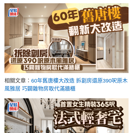
相關文章：
60年舊唐樓大改造 拆劏房還原390呎原木
風雅居 巧闢雜物房取代滿牆櫃