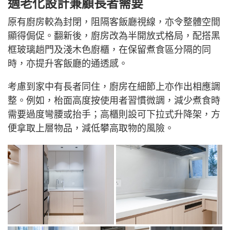
適老化設計兼顧長者需要
原有廚房較為封閉，阻隔客飯廳視線，亦令整體空間
顯得侷促。翻新後，廚房改為半開放式格局，配搭黑
框玻璃趟門及淺木色廚櫃，在保留煮食區分隔的同
時，亦提升客飯廳的通透感。
考慮到家中有長者同住，廚房在細節上亦作出相應調
整。例如，枱面高度按使用者習慣微調，減少煮食時
需要過度彎腰或抬手；高櫃則設可下拉式升降架，方
便拿取上層物品，減低攀高取物的風險。