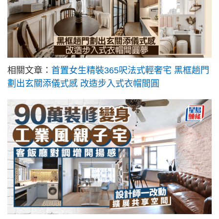
相關文章：
首置女生精裝365呎法式輕奢宅 黑框趟門
劃出玄關添儀式感 改造步入式衣帽間圓