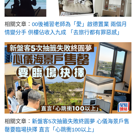
相關文章：
00後補習老師為「愛」啟德置業 兩個月
情變分手 供樓佔收入九成 「去旅行都有罪惡感」
相關文章：
新盤客5次抽籤失敗終圓夢 心儀海景戶售
罄要臨場抉擇 直言「心跳衝100以上」