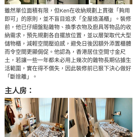
雖然單位面積有限，但Ken在收納規劃上貫徹「夠用
即可」的原則，並不盲目追求「全屋造滿櫃」。裝修
前，他已仔細盤點雜物、換季衣物及廚具等物品的收
納需求，預先規劃各自擺放位置，並以層架取代大型
儲物櫃，減輕空間壓迫感，避免日後因額外添置櫃體
而令空間更顯侷促。他認為，香港居住空間寸金尺
土，若讓一些一年都未必用上幾次的雜物長期佔據生
活範圍，實在得不償失，因此裝修前已狠下決心做好
「斷捨離」。
主人房：