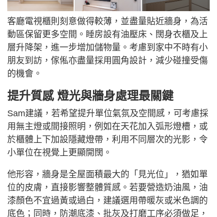
客廳電視櫃則刻意做得較薄，並盡量貼近牆身，為活
動區保留更多空間。睡房設有油壓床、闊身衣櫃及上
層升降架，進一步增加儲物量。考慮到家中不時有小
朋友到訪，傢俬亦盡量採用圓角設計，減少碰撞受傷
的機會。
提升質感 燈光與牆身處理最關鍵
Sam建議，若希望提升單位氣氛及空間感，可考慮採
用無主燈或間接照明，例如在天花加入弧形燈槽，或
於櫃體上下加設隱藏燈帶，利用不同層次的光影，令
小單位在視覺上更顯開闊。
他形容，牆身是全屋面積最大的「見光位」，猶如單
位的皮膚，直接影響整體質感。若要營造奶油風，油
漆顏色不宜過黃或過白，建議選用帶暖灰或米色調的
底色；同時，防潮底漆、批灰及打磨工序必須做足，