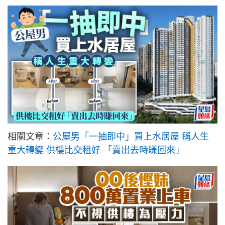
相關文章：
公屋男「一抽即中」買上水居屋 稱人生
重大轉變 供樓比交租好 「賣出去時賺回來」