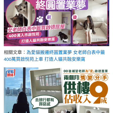
相關文章：
為愛貓搬遷終圓置業夢 女老師白表中籤
400萬買啟悅苑上車 打造人貓共融安樂窩