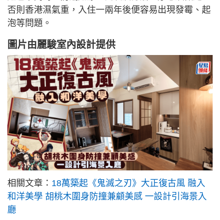
否則香港濕氣重，入住一兩年後便容易出現發霉、起
泡等問題。
圖片由
麗駿室內設計
提供
相關文章：
18萬築起《鬼滅之刃》大正復古風 融入
和洋美學 胡桃木圍身防撞兼顧美感 一設計引海景入
廳