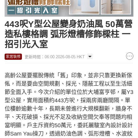
443呎Y型公屋變身奶油風 50萬營
造私樓格調 弧形燈槽修飾樑柱 一
招引光入室
更新時間：06:00 2026-08-05 HKT
家居裝修
高齡公屋要擺脫傳統「舊」印象，並非只靠更換新傢
俬，而是要由空間規劃、採光、隱蔽工程以至生活細
節全面入手。今次介紹的單位位於大埔富亨邨，屬Y3
型公屋，實用面積約443方呎，採兩房兩廳間隔。單
位樓齡逾數十年，長期未曾進行大規模翻新，牆身不
平、天花破損、採光不足及收納空間欠奉等問題均相
當明顯。戶主斥資約50萬元，委託麗駿室內設計設計
師Sam Yau操刀，透過奶油色調、弧形燈槽、水波紋