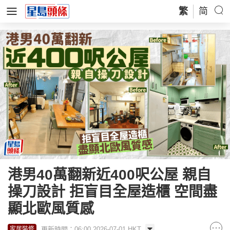
繁
简
港男40萬翻新近400呎公屋 親自
操刀設計 拒盲目全屋造櫃 空間盡
顯北歐風質感
更新時間：06:00 2026-07-01 HKT
家居裝修