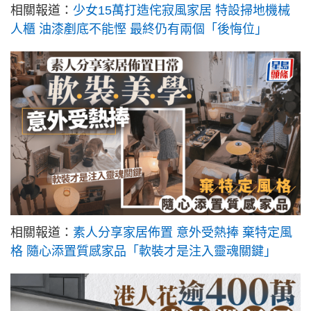
相關報道：
少女15萬打造侘寂風家居 特設掃地機械
人櫃 油漆剷底不能慳 最終仍有兩個「後悔位」
相關報道：
素人分享家居佈置 意外受熱捧 棄特定風
格 隨心添置質感家品「軟裝才是注入靈魂關鍵」