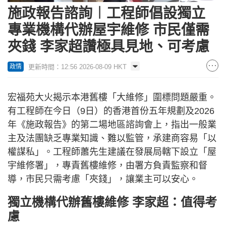
19.42%
施政報告諮詢︱工程師倡設獨立
專業機構代辦屋宇維修 市民僅需
夾錢 李家超讚極具見地、可考慮
更新時間：12:56 2026-08-09 HKT
政情
宏福苑大火揭示本港舊樓「大維修」圍標問題嚴重。
有工程師在今日（9日）的香港首份五年規劃及2026
年《施政報告》的第二場地區諮詢會上，指出一般業
主及法團缺乏專業知識、難以監管，承建商容易「以
權謀私」。工程師蕭先生建議在發展局轄下設立「屋
宇維修署」，專責舊樓維修，由署方負責監察和督
導，市民只需考慮「夾錢」，讓業主可以安心。
獨立機構代辦舊樓維修 李家超：值得考
慮