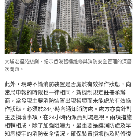
大埔宏福苑悲劇，揭示香港舊樓維修與消防安全管理的深層
次問題。
此外，現時不論消防裝置是否處於有效操作狀態，向
當局申報的時限也一律相同。新機制規定註冊承辦
商，當發現主要消防裝置出現損壞而未能處於有效操
作狀態，必須於24小時內通知消防處。處方亦會針對
主要損壞事項，在24小時內派員到場巡視。兩項措施
相輔相成，除了加強阻嚇力，最重要是讓消防處及早
知悉樓宇的消防安全情況，確保裝置損壞能及時修復