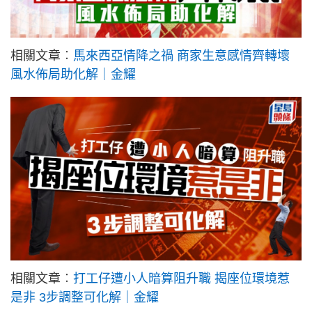
相關文章︰
馬來西亞情降之禍 商家生意感情齊轉壞
風水佈局助化解｜金耀
相關文章︰
打工仔遭小人暗算阻升職 揭座位環境惹
是非 3步調整可化解｜金耀