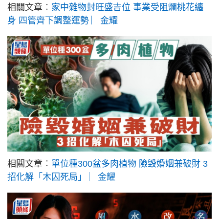
相關文章︰
家中雜物封旺盛吉位 事業受阻爛桃花纏
身 四管齊下調整運勢 ︳金耀
相關文章︰
單位種300盆多肉植物 險毀婚姻兼破財 3
招化解「木囚死局」 ︳金耀