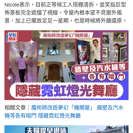
Nicole表示，目前正等候工人搭棚清拆，並笑指巨型
佈景板完全遮擋了視線，令屋內根本望不見窗外風
景，加上已擺放足足一星期，也是時候將外牆還原。
相關文章：
魔術師改造夢幻「機關屋」 牆壁及汽水
機等各有暗門 隱藏霓虹燈光舞廳