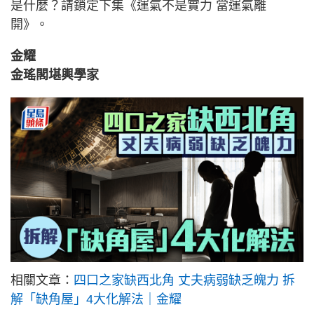
是什麼？請鎖定下集《運氣不是實力 當運氣離
開》。
金耀
金瑤閣堪輿學家
相關文章：
四口之家缺西北角 丈夫病弱缺乏魄力 拆
解「缺角屋」4大化解法｜金耀