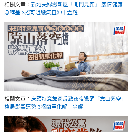
相關文章︰
新婚夫婦搬新屋「開門見廁」 感情健康
急轉差 3招可阻穢氣直沖｜金耀
相關文章：
床頭特意靠窗反致夜夜驚醒「靠山落空」
格局影響運勢 3招簡單化解｜金耀