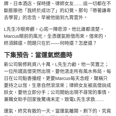
牌、日本酒店、保時捷、律師女友……這一切都在不
斷膨脹他「我終於成功了」的幻覺。那句「帶著謙卑
去學習」的忠告，早被他拋到九霄雲外。
L先生冷眼旁觀，心底一陣悲涼。他比誰都清楚，
Marcus眼前的風光，全憑運氣賒借而來。借來的，
終須歸還。問題只在於——何時還？怎麼還？
下集預告：當運氣燃盡時
新公司裝修耗資八十萬，L先生力勸，他一笑置之；
一位所謂高僧突然出現，要他清走所有風水佈局，每
日在公司點香播經，更要Marcus每天念經，聲稱只
要持之以恆，生意自然滾滾來；律師女友被高僧說成
妖女，要他立即分手；公司開始出現不尋常的事情，
兼職女助手回家後驚魂未定，致電L先生求救……
運氣，終究有散的一天。當運氣離開，剩下的，究竟