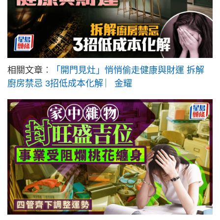
相關文章︰
「開門見灶」悄悄偷走健康與財運 拆解
廚房禁忌 3招低成本化解 ︳金耀