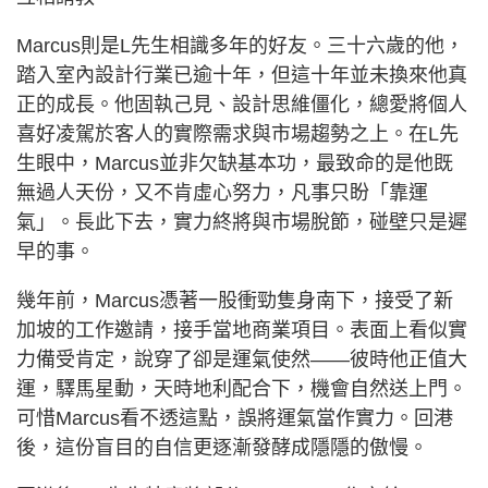
Marcus則是L先生相識多年的好友。三十六歲的他，
踏入室內設計行業已逾十年，但這十年並未換來他真
正的成長。他固執己見、設計思維僵化，總愛將個人
喜好凌駕於客人的實際需求與市場趨勢之上。在L先
生眼中，Marcus並非欠缺基本功，最致命的是他既
無過人天份，又不肯虛心努力，凡事只盼「靠運
氣」。長此下去，實力終將與市場脫節，碰壁只是遲
早的事。
幾年前，Marcus憑著一股衝勁隻身南下，接受了新
加坡的工作邀請，接手當地商業項目。表面上看似實
力備受肯定，說穿了卻是運氣使然——彼時他正值大
運，驛馬星動，天時地利配合下，機會自然送上門。
可惜Marcus看不透這點，誤將運氣當作實力。回港
後，這份盲目的自信更逐漸發酵成隱隱的傲慢。