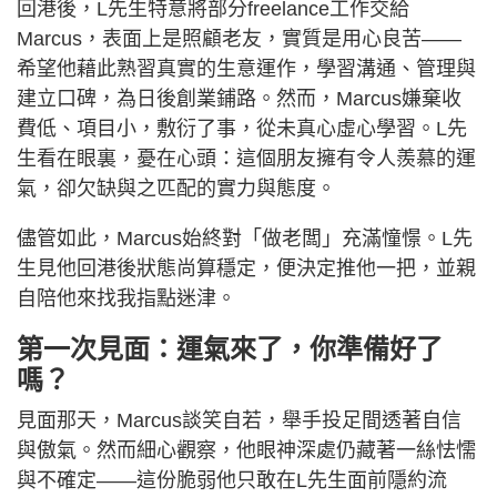
回港後，L先生特意將部分freelance工作交給
Marcus，表面上是照顧老友，實質是用心良苦——
希望他藉此熟習真實的生意運作，學習溝通、管理與
建立口碑，為日後創業鋪路。然而，Marcus嫌棄收
費低、項目小，敷衍了事，從未真心虛心學習。L先
生看在眼裏，憂在心頭：這個朋友擁有令人羨慕的運
氣，卻欠缺與之匹配的實力與態度。
儘管如此，Marcus始終對「做老闆」充滿憧憬。L先
生見他回港後狀態尚算穩定，便決定推他一把，並親
自陪他來找我指點迷津。
第一次見面：運氣來了，你準備好了
嗎？
見面那天，Marcus談笑自若，舉手投足間透著自信
與傲氣。然而細心觀察，他眼神深處仍藏著一絲怯懦
與不確定——這份脆弱他只敢在L先生面前隱約流