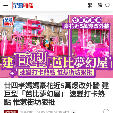
繁
简
廿四孝媽媽豪花近5萬爆改外牆 建
巨型「芭比夢幻屋」 速變打卡熱
點 惟惹街坊狠批
更新時間：06:00 2026-06-20 HKT
家居裝修