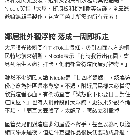
滑梯及閃光波波，還有火烈鳥和沙灘玩具做點綴。
Nicole笑指「大屋、衝浪板和棕櫚樹等裝飾，全靠爺
爺嫲嫲親手製作，包含了芭比所需的所有元素！」
鄰居批外觀浮誇 落成一周即拆走
大屋曝光後瞬間在TikTok上爆紅，吸引四面八方的網
民特地前來朝聖。Nicole表示「有時我行出花園，會
見到陌生人瘋狂打卡，他們都覺得這間屋好神奇。」
雖然不少網民大讚 Nicole是「廿四孝媽媽」，認為這
份心意為社區帶來歡樂。不過，附近居民卻未必懂得
欣賞這番心血。有街坊直言「試想像下你要日日對住
這間屋。」也有人批評設計太浮誇，更狠批外觀不倫
不類，「簡直太丟臉了，太醜了，應該立刻撤掉」。
儘管女兒們對這座夢幻屋愛不釋手，甚至以為可以邀
請同學來過夜，但這件巨型作品很快便要功成身退。