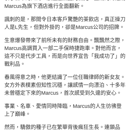
Marcus為旗下酒店進行全面翻新。
諷刺的是，那間令日本客戶驚艷的茶飲店，真正操刀
人是L先生，但對外掛的，卻是Marcus公司的招牌。
生意爆發帶來了前所未有的財務自由。飄飄然之際，
Marcus高調買入一部二手保時捷跑車。對他而言，
這不只是代步工具，而是向世界宣告「我成功了」的
戰利品。
春風得意之時，他更結識了一位任職律師的新女友。
女方外表樸素但知性沉穩，讓感情一向漂泊、十多年
未曾穩定下來的Marcus，首次感受到久違的安心。
事業、名車、愛情同時降臨，Marcus的人生彷彿登
上了巔峰。
然而，驕傲的種子已在繁華背後瘋狂生長。連鎖品