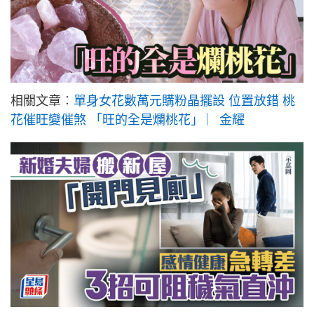
相關文章︰
單身女花數萬元購粉晶擺設 位置放錯 桃
花催旺變催煞 「旺的全是爛桃花」 ︳金耀