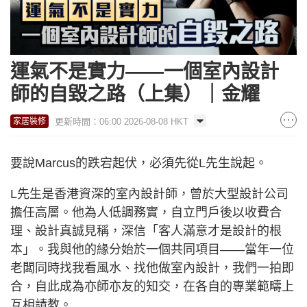
運氣不是實力——一個室內設計
師的自毀之路（上集）｜金耀
更新時間：06:00 2026-08-08 HKT
家居裝修
要說Marcus的跌宕起伏，必須先從L先生說起。
L先生是香港資深的室內設計師，曾於大型設計公司
擔任高層。他為人低調務實，自立門戶後以收費合
理、設計真誠見稱，深信「客人滿意才是設計的根
本」。我與他的緣分始於一個共同項目——當年一位
老闆同時找我看風水、找他做室內設計，我們一拍即
合，自此成為亦師亦友的知交，在各自的專業範疇上
互相請教。