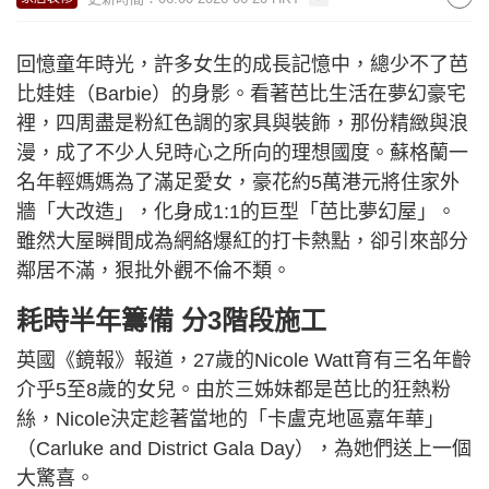
回憶童年時光，許多女生的成長記憶中，總少不了芭
比娃娃（Barbie）的身影。看著芭比生活在夢幻豪宅
裡，四周盡是粉紅色調的家具與裝飾，那份精緻與浪
漫，成了不少人兒時心之所向的理想國度。蘇格蘭一
名年輕媽媽為了滿足愛女，豪花約5萬港元將住家外
牆「大改造」，化身成1:1的巨型「芭比夢幻屋」。
雖然大屋瞬間成為網絡爆紅的打卡熱點，卻引來部分
鄰居不滿，狠批外觀不倫不類。
耗時半年籌備 分3階段施工
英國《鏡報》報道，27歲的Nicole Watt育有三名年齡
介乎5至8歲的女兒。由於三姊妹都是芭比的狂熱粉
絲，Nicole決定趁著當地的「卡盧克地區嘉年華」
（Carluke and District Gala Day），為她們送上一個
大驚喜。