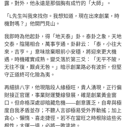
露，對外，他永遠是那個胸有成竹的「大師」。
「L先生叫我來找你。我想知道，現在出來創業，時
機對嗎？」他開門見山。
我即時為他起卦，得「地天泰」卦。泰卦之象，天地
交泰，陰陽相合，萬事亨通。卦辭云：「泰，小往大
來，吉亨。」意味捨棄眼前小安穩，將迎來更大機
遇，時機確實成熟。變爻落於第三爻：「无平不陂，
无往不復，艱貞无咎。」暗示創業路必有波折，但堅
守正道終可化險為夷。
再細排八字，他現階段人緣極旺，貴人湧現，正行偏
財接正官運，事業財運雙線發展，確是創業黃金窗
口。但命格深處卻暗藏危機——創意匱乏，自卑與極
度自我矛盾並存；不聽人言卻極易受外界動搖；加上
貪心、懶惰、喜走捷徑。若不在當旺之時根除這些劣
根性，大運一退，必將一敗塗地。