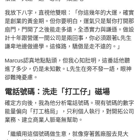
我放下八字，直視他雙眼：「你這幾年的大運，確實
是創業的黃金期。但你要明白，運氣只是幫你打開那
扇門，門開了之後能走多遠，全憑實力與謙遜。做設
計十年跟營運一間公司是兩回事，你必須跟著L先生
謙卑地邊做邊學。這條路，驕傲是走不遠的。」
Marcus認真地點點頭，但我心知肚明，這番話他聽
進了多少，仍是未知數。L先生在旁不發一語，眼神
卻難掩憂慮。
電話號碼：洗走「打工仔」磁場
確定方向後，我為他分析電話號碼。現有號碼的數字
能量偏向「打工格局」，只利個人執行，對開拓公司
業務、建立商業人脈毫無幫助。
「繼續用這個號碼做生意，就像穿著舊廠服去見大