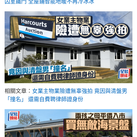
囚室鐵門 全屋鋪智能地暖不再冷冰冰
相關文章：
女業主物業險遭無辜強拍 竟因與清盤男
「撞名」 還需自費聘律師證身份