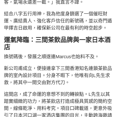
客，氣場永遠差一截。」我直言不諱。
結合八字五行用神，我為他度身篩選了一個催旺財
運、廣結貴人、強化客戶信任的新號碼，並以奇門遁
甲擇吉日啟用，確保新公司在最有利的時空起步。
運氣降臨：三間茶飲品牌與一家日本酒
店
換號碼後，發展之順遂連Marcus也始料不及。
新公司甫成立，便接連拿下三間香港知名連鎖茶飲品
牌的室內設計項目。分身不暇下，他唯有向L先生求
救，將其中一間交由對方代刀。
這間店，成了命運的意想不到的轉捩點。L先生以其
踏實細緻的功力，將茶飲店打造成極具質感的簡約空
間，線條乾淨、用料考究。項目口碑載道，更意外吸
引了日本河口湖一家酒店集團的目光，主動跨海邀請