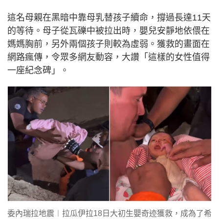
這名母親在黑暗中靠母乳替孩子續命，撐過長達11天
的等待。母子從瓦礫中被拉出時，嬰兒安靜地依偎在
媽媽胸前，另外兩個孩子則較為虛弱。獲救的畫面在
網路瘋傳，令眾多網友動容，大讚「這樣的女性值得
一座紀念碑」。
委內瑞拉地震︱拉瓜伊拉18日大初生嬰奇迹獲救，成為了希