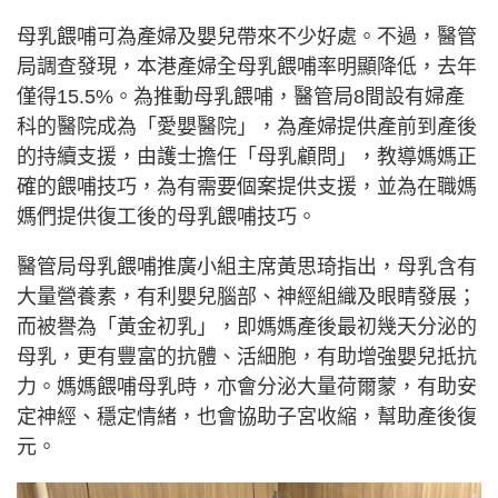
母乳餵哺可為產婦及嬰兒帶來不少好處。不過，醫管
局調查發現，本港產婦全母乳餵哺率明顯降低，去年
僅得15.5%。為推動母乳餵哺，醫管局8間設有婦產
科的醫院成為「愛嬰醫院」，為產婦提供產前到產後
的持續支援，由護士擔任「母乳顧問」，教導媽媽正
確的餵哺技巧，為有需要個案提供支援，並為在職媽
媽們提供復工後的母乳餵哺技巧。
醫管局母乳餵哺推廣小組主席黃思琦指出，母乳含有
大量營養素，有利嬰兒腦部、神經組織及眼睛發展；
而被譽為「黃金初乳」，即媽媽產後最初幾天分泌的
母乳，更有豐富的抗體、活細胞，有助增強嬰兒抵抗
力。媽媽餵哺母乳時，亦會分泌大量荷爾蒙，有助安
定神經、穩定情緒，也會協助子宮收縮，幫助產後復
元。