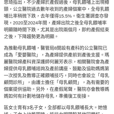
思琦指出，不少產婦於產假過後，母乳餵哺上出現樽
頸，公立醫院過去數年收到的產婦個案中，全母乳餵
哺比率稍微下跌，去年僅得15.5%。衞生署調查亦發
現，2020至2024年間，產婦出院之後全母乳餵哺率
明顯隨時間下跌，尤其是出院兩個月，即約產假結束
之後，下降趨勢更為明顯。
為推動母乳餵哺，醫管局8間設有產科的公立醫院已
成為「愛嬰醫院」，為產婦提供產前到產後支援。瑪
麗醫院婦產科資深護師何麗芳表示，相關醫院會為產
婦提供母乳餵哺諮詢及產前講座、鼓勵及協助媽媽第
一次授乳及教導正確餵哺技巧，同時也會設立「母乳
顧問診所」，由護士擔任「母乳顧問」，為有需要的
個案提供協助。另外，在產假尾聲，醫院亦會教導媽
媽如何有計劃地儲存母乳，準備復工銜接。
區女士育有3名子女，全部都以母乳餵哺長大。她憶