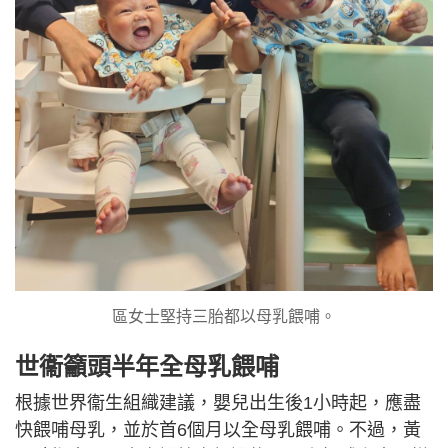
區女士堅持三胎都以母乳餵哺。
世衞籲頭半年全母乳餵哺
根據世界衞生組織建議，嬰兒出生後1小時起，應盡
快餵哺母乳，並於首6個月以全母乳餵哺。不過，黃