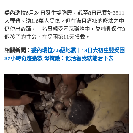
委內瑞拉6月24日發生雙強震，截至8日已累計3811
人罹難、逾1.6萬人受傷。但在滿目瘡痍的廢墟之中
仍傳出奇蹟，一名母親受困瓦礫堆中，靠哺乳保住3
個孩子的性命，在受困第11天獲救。
相關新聞：
委內瑞拉7.5級地震︱18日大初生嬰受困
32小時奇迹獲救 母掩護：他活着我就能活下去