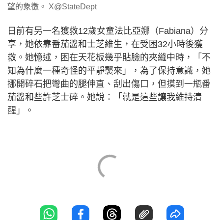
望的象徵。 X@StateDept
日前有另一名獲救12歲女童法比亞娜（Fabiana）分
享，她依靠番茄醬和士芝維生，在受困32小時後獲
救。她憶述，困在天花板幾乎貼臉的夾縫中時，「不
知為什麼一種奇怪的平靜襲來」，為了保持意識，她
挪開碎石把彎曲的腿伸直、刮出傷口，但摸到一瓶番
茄醬和些許芝士碎。她說：「就是這些讓我維持清
醒」。