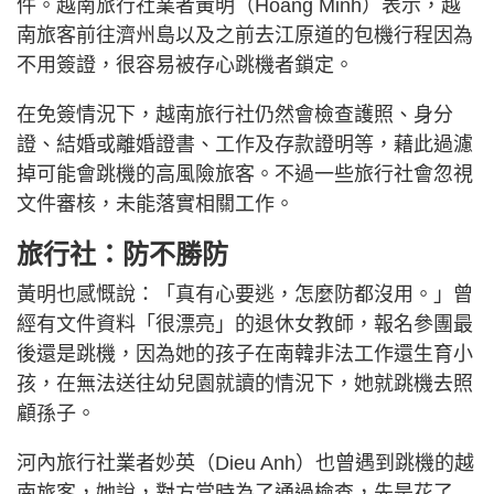
件。越南旅行社業者黃明（Hoang Minh）表示，越
南旅客前往濟州島以及之前去江原道的包機行程因為
不用簽證，很容易被存心跳機者鎖定。
在免簽情況下，越南旅行社仍然會檢查護照、身分
證、結婚或離婚證書、工作及存款證明等，藉此過濾
掉可能會跳機的高風險旅客。不過一些旅行社會忽視
文件審核，未能落實相關工作。
旅行社：防不勝防
黃明也感慨說：「真有心要逃，怎麼防都沒用。」曾
經有文件資料「很漂亮」的退休女教師，報名參團最
後還是跳機，因為她的孩子在南韓非法工作還生育小
孩，在無法送往幼兒園就讀的情況下，她就跳機去照
顧孫子。
河內旅行社業者妙英（Dieu Anh）也曾遇到跳機的越
南旅客，她說，對方當時為了通過檢查，先是花了