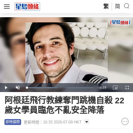
繁
简
Remaining
-
1:19
Loaded
:
Play
Unmute
Picture-
Full
46.51%
in-
Picture
Time
阿根廷飛行教練奪門跳機自殺 22
歲女學員臨危不亂安全降落
更新時間：16:33 2026-07-09 HKT
即時國際