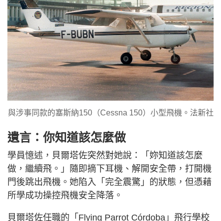
與涉事同款的塞斯納150（Cessna 150）小型飛機。法新社
遺言：你知道該怎麼做
學員憶述，貝爾塔佐突然對她說：「妳知道該怎麼
做，繼續飛。」隨即摘下耳機、解開安全帶，打開機
門後跳出飛機。她陷入「完全震驚」的狀態，但憑藉
所學成功操控飛機安全降落。
貝爾塔佐任職的「Flying Parrot Córdoba」飛行學校