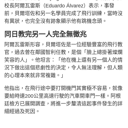
校長阿爾瓦雷斯（Eduardo Álvarez）表示，事發
前，貝爾塔佐和另一名學員完成了飛行訓練，當時沒
有異狀，也完全沒有跡象顯示他有跳機念頭。
同日教完另一人完全無徵兆
阿爾瓦雷斯形容，貝爾塔佐是一位經驗豐富的飛行教
官，過去曾在鄰國智利任教，是個「臉上總掛著燦爛
笑容的人」。他坦言：「他在機上還有另一個人的情
況下做出這個悲劇性的決定，令人無法理解，但人類
的心理本來就非常複雜。」
他指出，在飛行途中要打開機門其實極不容易，就像
要給時速200公里高速行駛的汽車開車門一樣。阿根
廷檢方已展開調查，將進一步釐清這起事件發生的詳
細經過及死因。