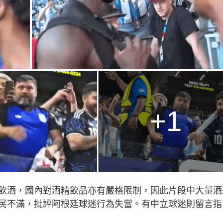
+1
飲酒，國內對酒精飲品亦有嚴格限制，因此片段中大量酒
民不滿，批評阿根廷球迷行為失當。有中立球迷則留言指