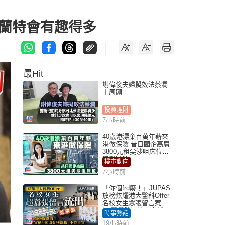
夏蘭特會有趣得多
最Hit
謝偉俊夫婦擬效法蔡瀾
｜周顯
投資理財
7小時前
40歲港漂棄百萬年薪來
港做保險 昔日國企高層
3800元租尖沙咀床位｜
租盤Million
樓市動向
7小時前
「你個frd廢！」JUPAS
放榜炫耀港大醫科Offer
名校女生囂張留言惹眾
怒 醫學院澄清：宣稱
時事熱話
「40.5分獲錄取」不符事
19小時前