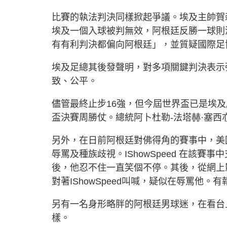
比賽的執法判決同樣掀起爭議。埃及主帥賀森哈辛
埃及一個入球被判無效，阿根廷反勝一球則
有有利判決都偏向阿根廷」，並質疑國際足
埃及足總其後發聲明，對多項關鍵判決表示
致、公平。
儘管最終止步16強，但今屆世界盃已是埃
盃決賽周勝仗。總統阿卜杜勒-法塔赫·塞
另外，在日前阿根廷對佛得角的賽事中，美國人氣
辱罵及種族歧視。IShowSpeed 在該
後，他忍不住一直笑個不停。其後，從網上
對著IShowSpeed叫喊，疑似在辱罵他。有
另有一名身形略胖的阿根廷男球迷，在看台上不
樣。