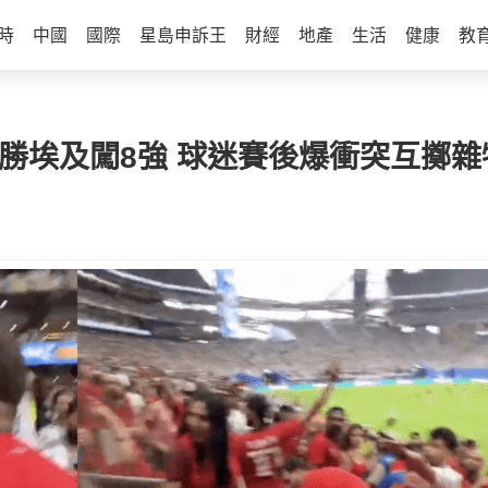
時
中國
國際
星島申訴王
財經
地產
生活
健康
教
勝埃及闖8強 球迷賽後爆衝突互擲雜物 