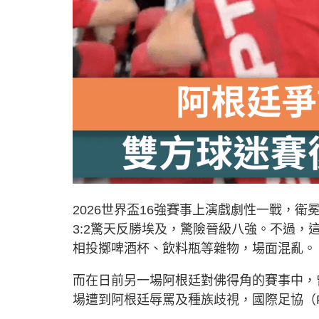
2026世界盃16強賽事上演戲劇性一戰，
3:2驚天反勝埃及，驚險晉級八強。不過
相投擲啤酒杯、飲料瓶等雜物，場面混亂。
而在日前另一場
阿根廷對佛得角的賽事中，曾來
場遭到阿根廷辱罵及種族歧視，
國際足協（