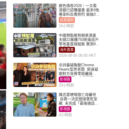
銀色債券2026｜一文看
清銀行認購優惠 最多8免
專家料反應熱烈 倡抽30
手
投資理財
16小時前
中國預製屋熱銷美澳墨
夫婦22萬購750呎兩房戶
零地基直接組裝 實測9個
月激讚
海外置業
2026-08-06 06:00 HKT
佘詩曼疑胸壓Chrome
Hearts型男老闆 俯身疑
跟對方背脊零距離接觸
網民驚呼：企側邊唔
影視圈
得？
20小時前
陳志雲哽咽憶亡母離世
自責一決定間接害死至
親 未完成「最後通話」
一生遺憾
影視圈
4小時前