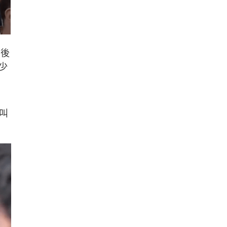
其後
少
叫