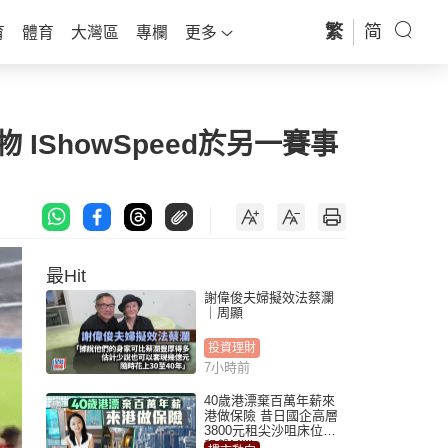
繁
简
育
體育
大灣區
專欄
更多
IShowSpeed於另一賽事
最Hit
謝偉俊夫婦擬效法蔡瀾
｜周顯
投資理財
7小時前
40歲港漂棄百萬年薪來
港做保險 昔日國企高層
3800元租尖沙咀床位｜
租盤Million