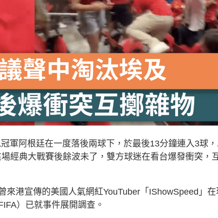
衛冕冠軍阿根廷在一度落後兩球下，於最後13分鐘連入3球，
，這場經典大戰賽後餘波未了，雙方球迷在看台爆發衝突，
港宣傳的美國人氣網紅YouTuber「IShowSpeed」在
FIFA）已就事件展開調查。