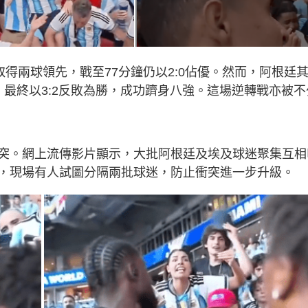
取得兩球領先，戰至77分鐘仍以2:0佔優。然而，阿根廷
最終以3:2反敗為勝，成功躋身八強。這場逆轉戰亦被不
突。網上流傳影片顯示，大批阿根廷及埃及球迷聚集互相
，現場有人試圖分隔兩批球迷，防止衝突進一步升級。