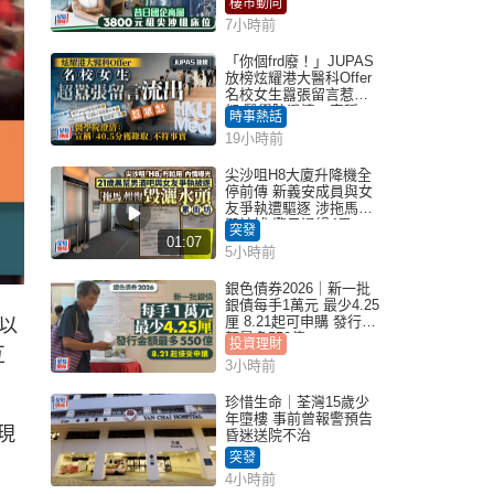
樓市動向
7小時前
「你個frd廢！」JUPAS
放榜炫耀港大醫科Offer
名校女生囂張留言惹眾
怒 醫學院澄清：宣稱
時事熱話
「40.5分獲錄取」不符事
19小時前
實｜Juicy叮
尖沙咀H8大廈升降機全
停前傳 新義安成員與女
友爭執遭驅逐 涉拖馬刑
毀被捕 警另通緝4男
突發
01:07
5小時前
銀色債券2026｜新一批
銀債每手1萬元 最少4.25
厘 8.21起可申購 發行金
以
額最多550億
投資理財
互
3小時前
珍惜生命｜荃灣15歲少
年墮樓 事前曾報警預告
現
昏迷送院不治
突發
4小時前