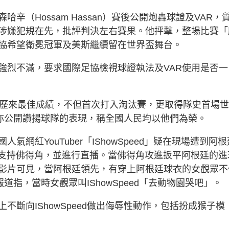
（Hossam Hassan）賽後公開炮轟球證及VAR，
涉嫌犯規在先，批評判決左右賽果。他抨擊，整場比賽「
協希望衛冕冠軍及美斯繼續留在世界盃舞台。
強烈不滿，要求國際足協檢視球證執法及VAR使用是否一
及歷來最佳成績，不但首次打入淘汰賽，更取得隊史首場
西亦公開讚揚球隊的表現，稱全國人民均以他們為榮。
網紅YouTuber「IShowSpeed」疑在現場遭到阿根
賽事中支持佛得角，並進行直播。當佛得角攻進扳平阿根廷的進
影片可見，當阿根廷領先，有穿上阿根廷球衣的女觀眾不
報道指，當時女觀眾叫IShowSpeed「去動物園哭吧」。
斷向IShowSpeed做出侮辱性動作，包括扮成猴子模