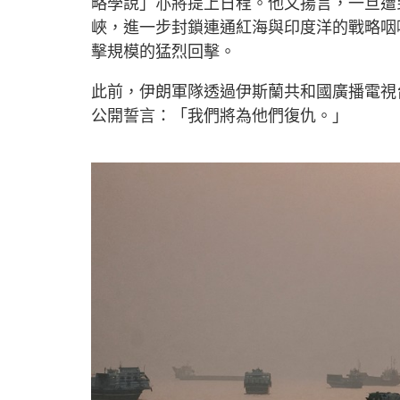
略學說」亦將提上日程。他又揚言，一旦遭
峽，進一步封鎖連通紅海與印度洋的戰略咽
擊規模的猛烈回擊。
此前，伊朗軍隊透過伊斯蘭共和國廣播電視台
公開誓言：「我們將為他們復仇。」