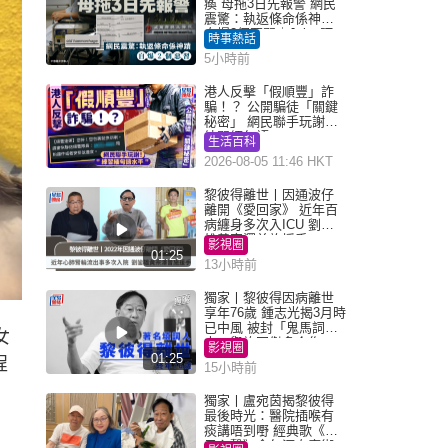
瘓 母拖3日先報警 網民
震驚：執返條命係神蹟
自爆2個惡習｜Juicy叮
時事熱話
5小時前
港人反擊「假順豐」詐
騙！？ 公開騙徒「關鍵
秘密」 網民聯手玩謝：
練習緬甸語
生活百科
2026-08-05 11:46 HKT
黎彼得離世丨因通波仔
離開《愛回家》 近年百
病纏身多次入ICU 劉鑾
雄黃宗澤曾施援手
影視圈
01:25
13小時前
獨家丨黎彼得因病離世
享年76歲 鍾志光揭3月時
已中風 被封「鬼馬詞
女
人」與許冠傑多合作
影視圈
01:25
程
15小時前
獨家丨盧宛茵揭黎彼得
最後時光：醫院插喉有
痰講唔到嘢 經典歌《浪
子心聲》金句源自廟街