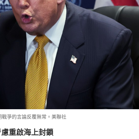
朗戰爭的言論反覆無常。美聯社
考慮重啟海上封鎖