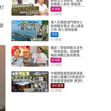
撰悼念文憶故友：感恩
音樂路上有你 黎彼德曾
打
直認唔夾合作7年終拆夥
影視圈
2小時前
港人夫婦遊澳門乘的士
並
拾相機及電池 貪心據為
己有 再入境時被捕
突發
4小時前
獨家丨黎彼得敢言本色
「唔啱就插」成絕響
楊紹鴻難忘飯局教誨：
受益一生
影視圈
6小時前
中國預製屋熱銷美澳墨
夫婦22萬購750呎兩房戶
零地基直接組裝 實測9個
月激讚「重來一次都會
海外置業
買」
8小時前