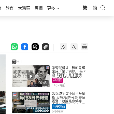
繁
简
育
體育
大灣區
專欄
更多
最Hit
黎彼得離世丨被前妻離
棄成「帶子洪郎」 為38
歲「躺平」兒子還債多
年 曾盼尋伴侶度晚年
影視圈
00:45
14小時前
33歲港男突中風半身癱
瘓 母拖3日先報警 網民
震驚：執返條命係神蹟
自爆2個惡習｜Juicy叮
時事熱話
5小時前