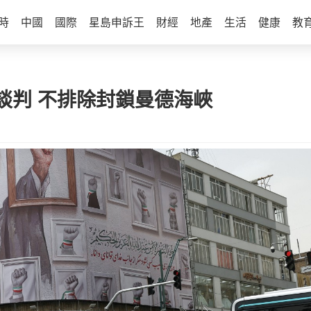
時
中國
國際
星島申訴王
財經
地產
生活
健康
教
談判 不排除封鎖曼德海峽