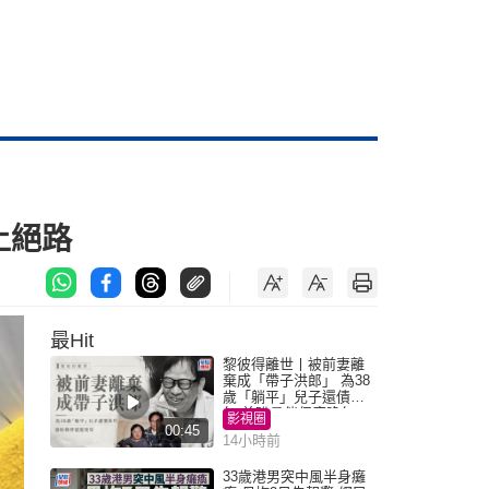
上絕路
最Hit
黎彼得離世丨被前妻離
棄成「帶子洪郎」 為38
歲「躺平」兒子還債多
年 曾盼尋伴侶度晚年
影視圈
00:45
14小時前
33歲港男突中風半身癱