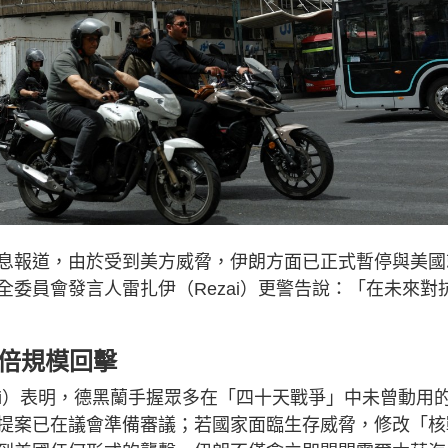
息報道，由於受到美方威脅，伊朗方面已正式暫停與美國
委員會發言人雷扎伊（Rezai）更警告說：「在未來對
兩倍規模回擊
ezai）表明，德黑蘭手握眾多在「四十天戰爭」中未曾動用
提案已在議會準備審議；若國家面臨生存威脅，修改「核