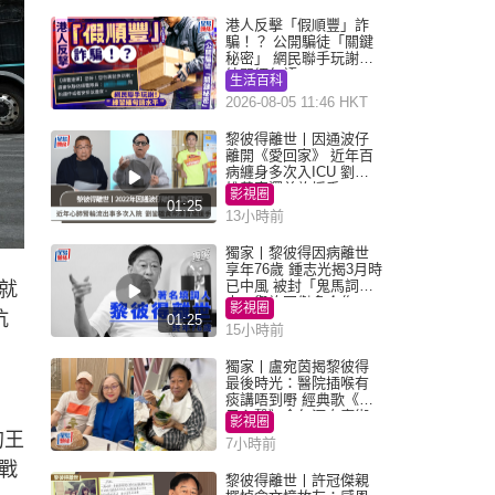
港人反擊「假順豐」詐
騙！？ 公開騙徒「關鍵
秘密」 網民聯手玩謝：
練習緬甸語
生活百科
2026-08-05 11:46 HKT
黎彼得離世丨因通波仔
離開《愛回家》 近年百
病纏身多次入ICU 劉鑾
雄黃宗澤曾施援手
影視圈
01:25
13小時前
獨家丨黎彼得因病離世
享年76歲 鍾志光揭3月時
已中風 被封「鬼馬詞
就
人」與許冠傑多合作
影視圈
抗
01:25
15小時前
獨家丨盧宛茵揭黎彼得
最後時光：醫院插喉有
痰講唔到嘢 經典歌《浪
子心聲》金句源自廟街
影視圈
睇相佬
的王
7小時前
戰
黎彼得離世丨許冠傑親