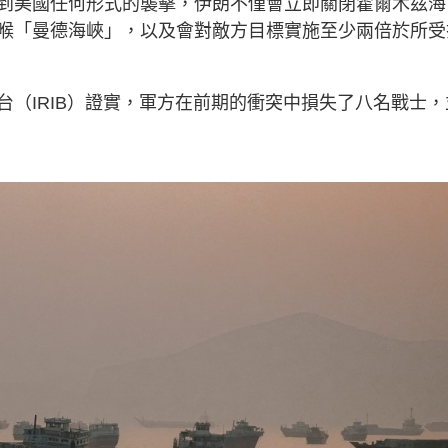
到美國任何形式的襲擊，伊朗不僅會立即關閉霍爾木茲海
喉「曼德海峽」，以及會對敵方目標實施至少兩倍於所受
（IRIB）證實，軍方在前期的衝突中損失了八名戰士，