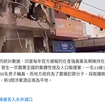
公開的統計數據，印度每年官方通報的在查強姦案長期維持在
an）發生一宗震驚全國的集體性侵及人口販運案。一名13歲
逾30名男子輪姦。而地方政府為了震懾犯罪分子，採取鐵
，將3間涉案酒店夷為平地。
 險被丟入水井滅口