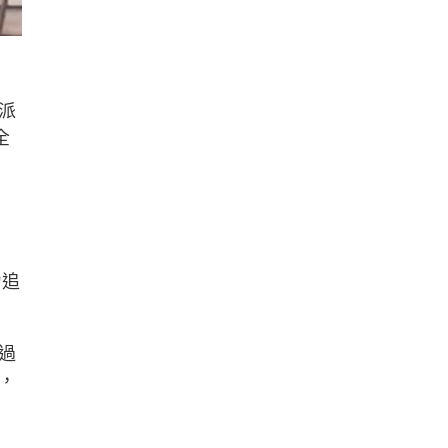
派
全
力追
過
，