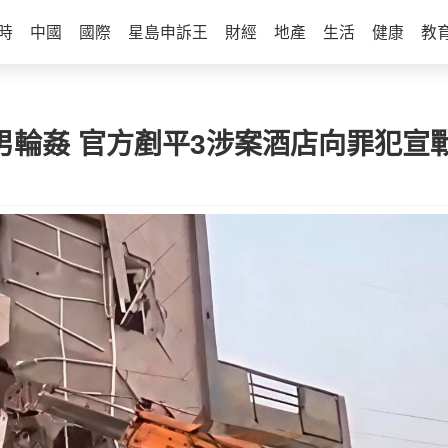
時
中國
國際
星島申訴王
財經
地產
生活
健康
教
0男輪姦 官方剷平3涉案酒店向罪犯宣