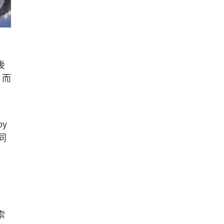
後
，而
y
同
索