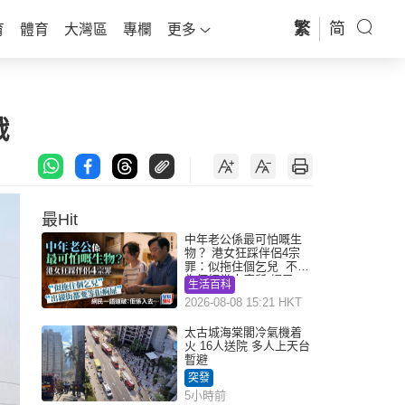
繁
简
育
體育
大灣區
專欄
更多
戰
最Hit
中年老公係最可怕嘅生
物？ 港女狂踩伴侶4宗
罪：似拖住個乞兒 不解
為何經常去廁所 網民一
生活百科
語道破
2026-08-08 15:21 HKT
太古城海棠閣冷氣機着
火 16人送院 多人上天台
暫避
突發
5小時前