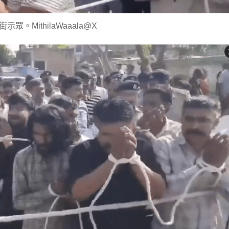
示眾。MithilaWaaala@X