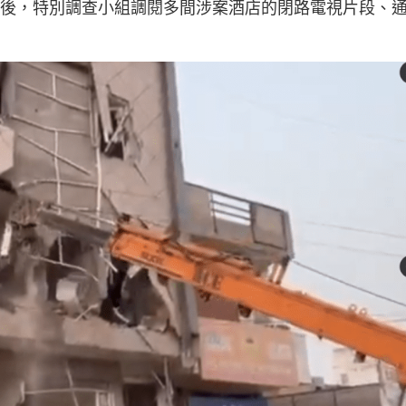
女。隨後，特別調查小組調閱多間涉案酒店的閉路電視片段、