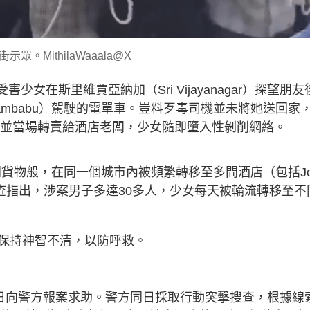
示眾。MithilaWaaala@X
少女在斯里維賈亞納加（Sri Vijayanagar）探望朋友
mbabu）駕駛的電單車。豈料歹毒司機並未將她送回家
酒店，並當場轉賣給酒店老闆，少女隨即墮入性剝削網絡。
如同貨物般，在同一個城市內被頻繁轉移至多間酒店（包括Jo
nn）。警方調查指出，涉案男子多達30多人，少女每天被輪流轉移至不
保持神智不清，以防呼救。
2日向警方報案求助。警方同日採取行動突擊搜查，根據線