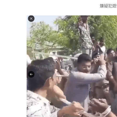
嫌疑犯遊街