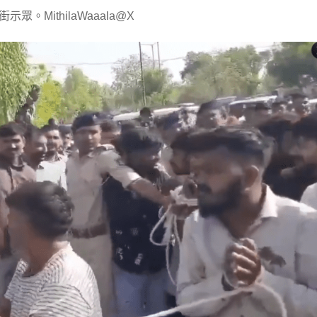
示眾。MithilaWaaala@X