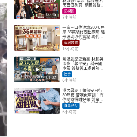
林淑敏4宗罪 撐滕麗名
黑面但夠真 網民質疑：
真係咁一早被雪
影視圈
00:45
7小時前
一家三口住油塘280呎居
屋 35萬裝修間出兩房 弧
形玻璃取代實牆 現代神
枱櫃融入玄關
家居裝修
15小時前
氣溫創歷史新高 林超英
深夜「報平安」稱未開
冷氣 質疑勞工處暑熱警
告「取消也沒分別」
社會
01:02
6小時前
港男暑期工做保安日行
30層樓 苦嘆似軍訓：冇
你哋諗得咁好做 前輩傳
授搵筍工心得：你唔識
時事熱話
揀盤啫｜Juicy叮
5小時前