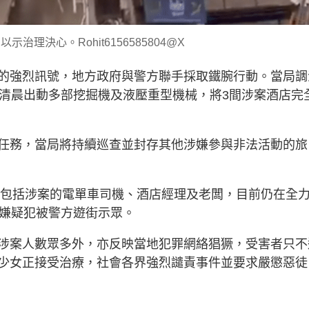
治理決心。Rohit6156585804@X
的強烈訊號，地方政府與警方聯手採取鐵腕行動。當局調
）清晨出動多部挖掘機及液壓重型機械，將3間涉案酒店完
任務，當局將持續巡查並封存其他涉嫌參與非法活動的旅
當中包括涉案的電單車司機、酒店經理及老闆，目前仍在全
的嫌疑犯被警方遊街示眾。
涉案人數眾多外，亦反映當地犯罪網絡猖獗，受害者只不
少女正接受治療，社會各界強烈譴責事件並要求嚴懲惡徒