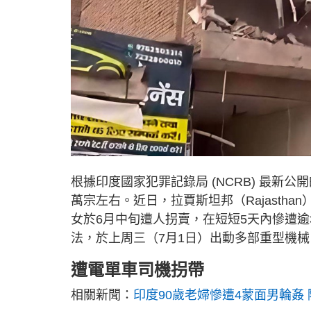
根據印度國家犯罪記錄局 (NCRB) 最新
萬宗左右。近日，拉賈斯坦邦（Rajasth
女於6月中旬遭人拐賣，在短短5天內慘遭
法，於上周三（7月1日）出動多部重型機械
遭電單車司機拐帶
相關新聞：
印度90歲老婦慘遭4蒙面男輪姦