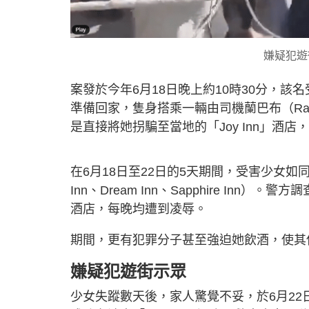
嫌疑犯遊街
案發於今年6月18日晚上約10時30分，該名受害
準備回家，隻身搭乘一輛由司機蘭巴布（Ra
是直接將她拐騙至當地的「Joy Inn」
在6月18日至22日的5天期間，受害少女
Inn、Dream Inn、Sapphire I
酒店，每晚均遭到凌辱。
期間，更有犯罪分子甚至強迫她飲酒，使其
嫌疑犯遊街示眾
少女失蹤數天後，家人驚覺不妥，於6月2