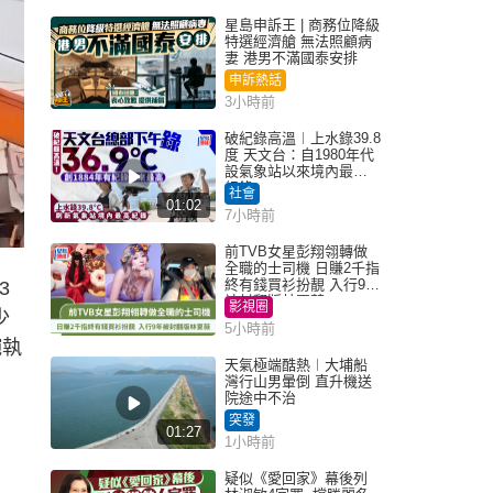
星島申訴王 | 商務位降級
特選經濟艙 無法照顧病
妻 港男不滿國泰安排
申訴熱話
3小時前
破紀錄高溫︱上水錄39.8
度 天文台：自1980年代
設氣象站以來境內最高
紀錄
社會
01:02
7小時前
前TVB女星彭翔翎轉做
全職的士司機 日賺2千指
終有錢買衫扮靚 入行9年
3
被封翻版林夏薇
影視圈
少
5小時前
腕執
天氣極端酷熱︱大埔船
灣行山男暈倒 直升機送
院途中不治
突發
01:27
1小時前
疑似《愛回家》幕後列