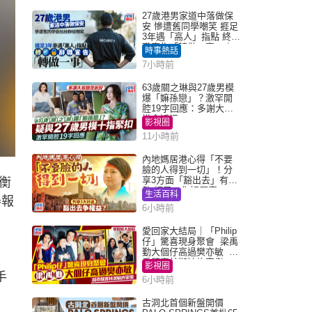
27歲港男家道中落做保
安 慘遭舊同學嘲笑 捱足
3年遇「高人」指點 終辭
職宣告「轉做一事」｜
時事熱話
Juicy叮
7小時前
63歲關之琳與27歲男模
爆「嫲孫戀」？激罕開
腔19字回應：多謝大家
掛念近況
影視圈
11小時前
內地媽居港心得「不要
臉的人得到一切」！分
享3方面「豁出去」有著
衡
數 網民：你好厲害
生活百科
舉報
6小時前
愛回家大結局｜「Philip
仔」驚喜現身聚會 梁禹
勤大個仔高過樊亦敏 超
乖黐實林淑敏許家傑
影視圈
手
6小時前
古洞北首個新盤開價