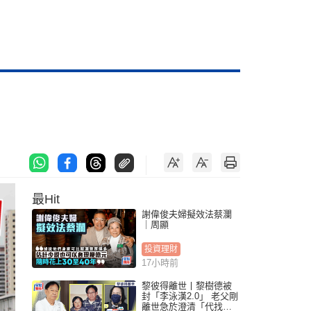
最Hit
謝偉俊夫婦擬效法蔡瀾
｜周顯
投資理財
17小時前
黎彼得離世丨黎樹德被
封「李泳漢2.0」 老父剛
離世急於澄清「代找卡