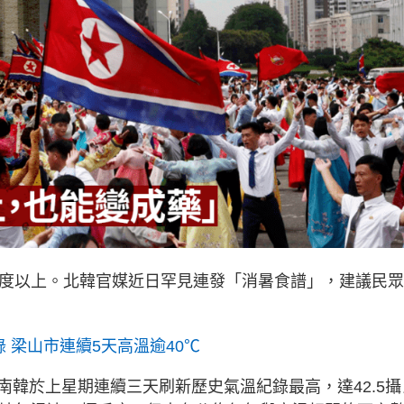
氏度以上。北韓官媒近日罕見連發「消暑食譜」，建議民
錄 梁山市連續5天高溫逾40℃
韓於上星期連續三天刷新歷史氣溫紀錄最高，達42.5攝