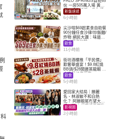
PALO SPRINGS首批65
伙 一房505萬入場 黃光
官
耀：「北都價」具指標
新盤速遞
就
作用
6小時前
尖沙咀$69起素食自助餐
90分鐘任食沙律/炒飯麵/
炸物 網民大讚：味道
好，環境闊落
飲食
11小時前
例
街坊酒樓推「平民價」
歎奢華盛宴！$9.8紅燒
經
BB鴿/$28開邊蒸龍蝦 3
大晚餐超值優惠
飲食
5小時前
愛回家大結局｜滕麗
名、林淑敏不和白熱
化？ 阿滕眼尾冇望大小
姐一眼 商場直播零互動
影視圈
2小時前
有科