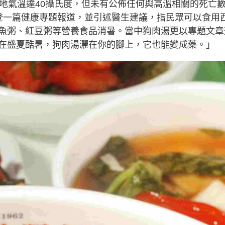
多地氣溫達40攝氏度，但未有公佈任何與高溫相關的死亡
登一篇健康專題報道，並引述醫生建議，指民眾可以食用
魚粥、紅豆粥等營養食品消暑。當中狗肉湯更以專題文章
在盛夏酷暑，狗肉湯灑在你的腳上，它也能變成藥。」