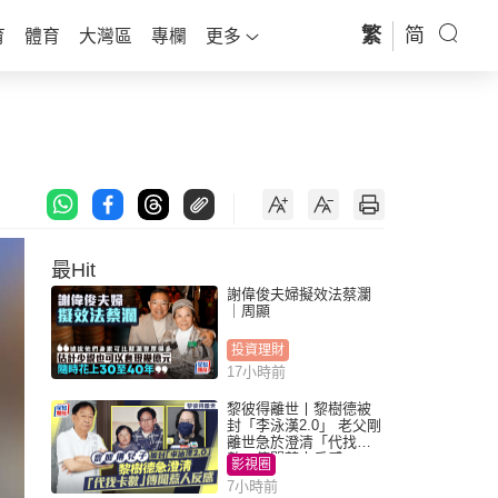
繁
简
育
體育
大灣區
專欄
更多
最Hit
謝偉俊夫婦擬效法蔡瀾
｜周顯
投資理財
17小時前
黎彼得離世丨黎樹德被
封「李泳漢2.0」 老父剛
離世急於澄清「代找卡
數」傳聞惹人反感
影視圈
7小時前