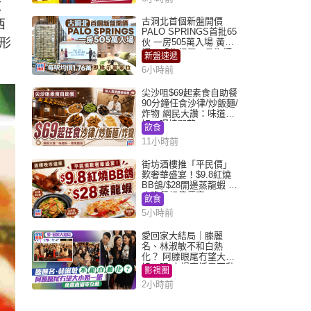
數
古洞北首個新盤開價
西
PALO SPRINGS首批65
形
伙 一房505萬入場 黃光
耀：「北都價」具指標
新盤速遞
作用
6小時前
尖沙咀$69起素食自助餐
90分鐘任食沙律/炒飯麵/
炸物 網民大讚：味道
好，環境闊落
飲食
11小時前
街坊酒樓推「平民價」
歎奢華盛宴！$9.8紅燒
BB鴿/$28開邊蒸龍蝦 3
大晚餐超值優惠
飲食
5小時前
愛回家大結局｜滕麗
名、林淑敏不和白熱
化？ 阿滕眼尾冇望大小
姐一眼 商場直播零互動
影視圈
2小時前