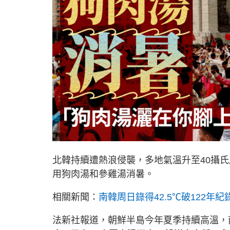
北韓持續遭熱浪侵襲，多地氣溫升至40攝
用狗肉湯和參雞湯消暑。
相關新聞：
南韓周日錄得42.5℃破122年紀
法新社報道，朝鮮半島今年夏季持續高溫，南