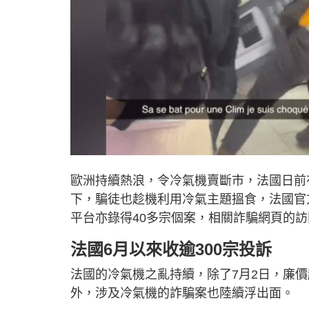
歐洲持續熱浪，令冷氣機賣斷市，法國日前
下，騙徒也趁機利用冷氣主題搵食，法國官
平台亦錄得40多宗個案，相關詐騙網頁的訪問
法國6月以來收逾300宗投訴
法國的冷氣機之亂持續，除了7月2日，廉價
外，涉及冷氣機的詐騙案也陸續浮出面。