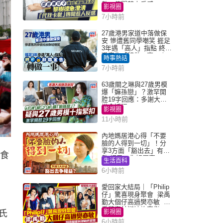
數」傳聞惹人反感
影視圈
7小時前
27歲港男家道中落做保
安 慘遭舊同學嘲笑 捱足
3年遇「高人」指點 終辭
職宣告「轉做一事」｜
時事熱話
Juicy叮
7小時前
63歲關之琳與27歲男模
爆「嫲孫戀」？激罕開
腔19字回應：多謝大家
掛念近況
影視圈
11小時前
內地媽居港心得「不要
臉的人得到一切」！分
享3方面「豁出去」有著
眾食
數 網民：你好厲害
生活百科
6小時前
愛回家大結局｜「Philip
仔」驚喜現身聚會 梁禹
勤大個仔高過樊亦敏 超
乖黐實林淑敏許家傑
氏
影視圈
6小時前