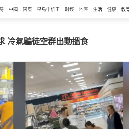
時
中國
國際
星島申訴王
財經
地產
生活
健康
教
求 冷氣騙徒空群出動搵食