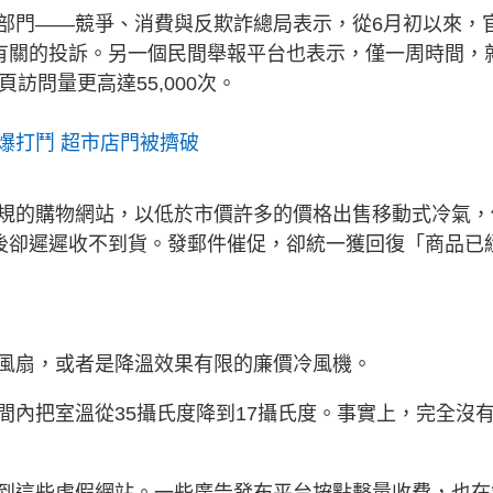
部門——競爭、消費與反欺詐總局表示，從6月初以來，
調有關的投訴。另一個民間舉報平台也表示，僅一周時間，
訪問量更高達55,000次。
爆打鬥 超市店門被擠破
規的購物網站，以低於市價許多的價格出售移動式冷氣，
款後卻遲遲收不到貨。發郵件催促，卻統一獲回復「商品已
風扇，或者是降溫效果有限的廉價冷風機。
間內把室溫從35攝氏度降到17攝氏度。事實上，完全沒