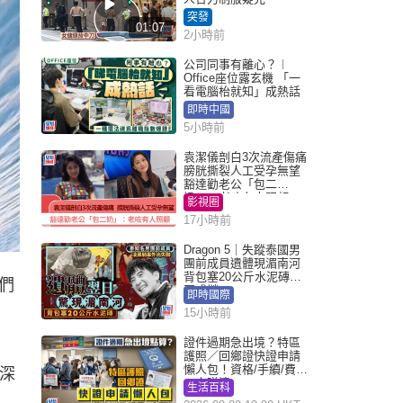
突發
01:07
2小時前
公司同事有離心？︱
Office座位露玄機 「一
看電腦枱就知」成熱話
即時中國
5小時前
袁潔儀剖白3次流產傷痛
膀胱撕裂人工受孕無望
豁達勸老公「包二
奶」：老咗有人照顧
影視圈
17小時前
Dragon 5｜失蹤泰國男
團前成員遺體現湄南河
背包塞20公斤水泥磚死
牠們
因成謎
即時國際
15小時前
證件過期急出境？特區
護照／回鄉證快證申請
懶人包！資格/手續/費用
深
一文睇清
生活百科