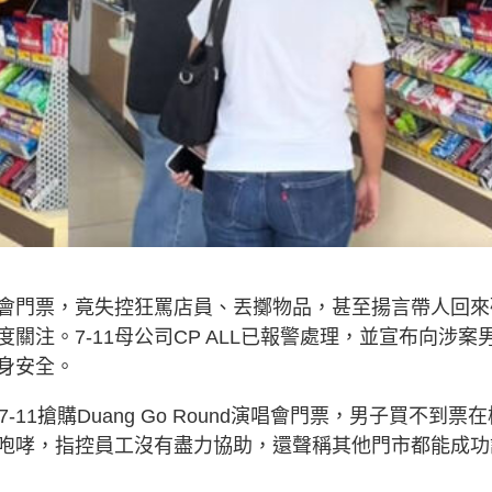
唱會門票，竟失控狂罵店員、丟擲物品，甚至揚言帶人回來
注。7-11母公司CP ALL已報警處理，並宣布向涉案
身安全。
1搶購Duang Go Round演唱會門票，男子買不到票在
咆哮，指控員工沒有盡力協助，還聲稱其他門市都能成功