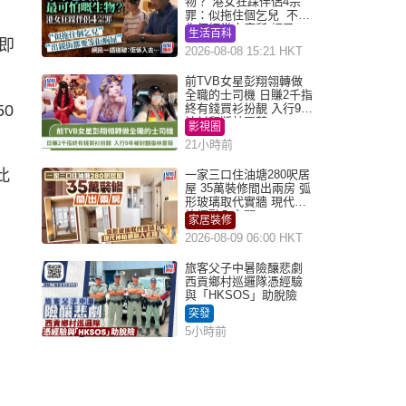
物？ 港女狂踩伴侶4宗
罪：似拖住個乞兒 不解
為何經常去廁所 網民一
生活百科
語道破
即
2026-08-08 15:21 HKT
前TVB女星彭翔翎轉做
全職的士司機 日賺2千指
50
終有錢買衫扮靚 入行9年
被封翻版林夏薇
影視圈
21小時前
此
一家三口住油塘280呎居
屋 35萬裝修間出兩房 弧
形玻璃取代實牆 現代神
枱櫃融入玄關
家居裝修
2026-08-09 06:00 HKT
旅客父子中暑險釀悲劇
西貢鄉村巡邏隊憑經驗
與「HKSOS」助脫險
突發
5小時前