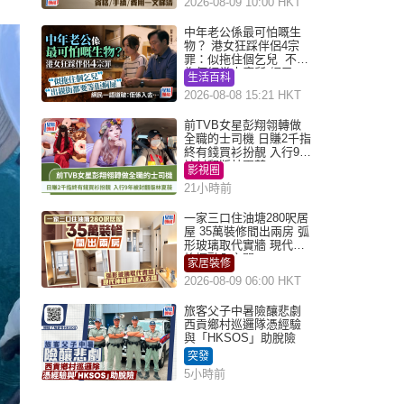
2026-08-09 10:00 HKT
中年老公係最可怕嘅生
物？ 港女狂踩伴侶4宗
罪：似拖住個乞兒 不解
為何經常去廁所 網民一
生活百科
語道破
2026-08-08 15:21 HKT
前TVB女星彭翔翎轉做
全職的士司機 日賺2千指
終有錢買衫扮靚 入行9年
被封翻版林夏薇
影視圈
21小時前
一家三口住油塘280呎居
屋 35萬裝修間出兩房 弧
形玻璃取代實牆 現代神
枱櫃融入玄關
家居裝修
2026-08-09 06:00 HKT
旅客父子中暑險釀悲劇
西貢鄉村巡邏隊憑經驗
與「HKSOS」助脫險
突發
5小時前