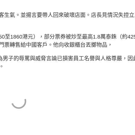
客生氣。並揚言要帶人回來破壞店面。店長見情況失控立
50至1860港元），部分票券被炒至最高1.8萬泰銖（約42
門票轉售給中國客戶。他向收銀櫃台丟擲物品，
，認為男子的辱罵與威脅言論已損害員工名譽與人格尊嚴，因
。