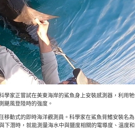
laware）科學家正嘗試在美東海岸的鯊魚身上安裝感測器，利用
測颶風登陸時的強度。
任移動式的即時海洋觀測員。科學家在鯊魚背鰭安裝名為
動與下潛時，就能測量海水中與鹽度相關的電導度、溫度和