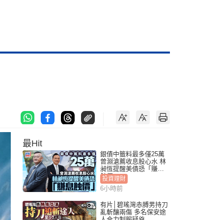
最Hit
銀債中籤料最多僅25萬
曾淵滄薦收息股心水 林
昶恆提醒美債恐「賺息
蝕價」
投資理財
6小時前
有片│碧瑤灣赤膊男持刀
亂斬釀兩傷 多名保安途
人合力制服疑兇