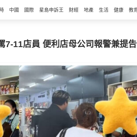
時
中國
國際
星島申訴王
財經
地產
生活
健康
教
7-11店員 便利店母公司報警兼提告