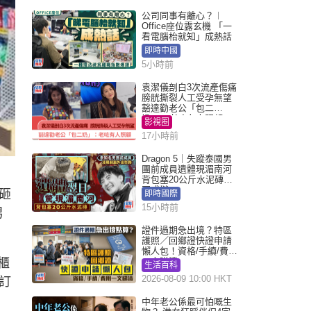
公司同事有離心？︱
Office座位露玄機 「一
看電腦枱就知」成熱話
即時中國
5小時前
袁潔儀剖白3次流產傷痛
膀胱撕裂人工受孕無望
豁達勸老公「包二
奶」：老咗有人照顧
影視圈
17小時前
Dragon 5｜失蹤泰國男
團前成員遺體現湄南河
背包塞20公斤水泥磚死
因成謎
砸
即時國際
15小時前
男
證件過期急出境？特區
護照／回鄉證快證申請
懶人包！資格/手續/費用
櫃
一文睇清
生活百科
2026-08-09 10:00 HKT
訂
中年老公係最可怕嘅生