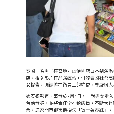
泰國一名男子在當地7-11便利店買不到演
店，相關影片在網路瘋傳，引發泰國社會高度關
女提告，強調將捍衛員工的權益、尊嚴與人
據泰媒報道，事發於7月4日。一對男女走入7-1
台前發飇，並將責任全推給店員，不斷大聲
票，這家門市卻害他損失「數十萬泰銖」。