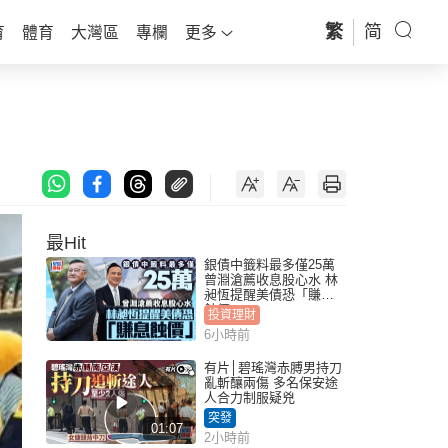
繁
简
育
體育
大灣區
專欄
更多
最Hit
銀債中籤料最多僅25萬
曾淵滄薦收息股心水 林
昶恆提醒美債恐「賺息
蝕價」
投資理財
6小時前
有片│碧瑤灣赤膊男持刀
亂斬釀兩傷 多名保安途
人合力制服疑兇
突發
01:07
2小時前