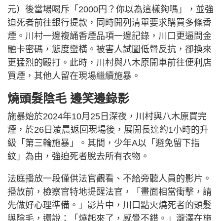
元）後當場喝斥「2000円？你以為這樣夠嗎」，並強
迫死者前往銀行提款，同時開列清單要求購買多條香
煙。川村一邊複誦香煙品項一邊記錄，川口更逼問金
融卡密碼，態度蠻橫。被害人試圖低聲反抗，卻換來
更猛烈的毆打。此時，川村與八木原開車前往便利店
買煙，其他人留在現場繼續施暴。
燒頭髮陰毛 邊笑邊錄影
施暴始於2024年10月25日深夜，川村與八木原買完
煙，於26日凌晨返回現場後，展開長達約1小時的升
級「第三輪施暴」。其間，少年A以「避免留下指
紋」為由，強迫死者脫去所有衣物。
法庭播放一段僅供法官觀看、不給旁聽人員的影片。
播放前，檢察官特地提醒法官，「畫面相當衝擊，請
先做好心理準備。」影片中，川口點火燒死者的頭髮
與陰毛，還說：「燒起來了，感覺不錯。」瀧澤在施