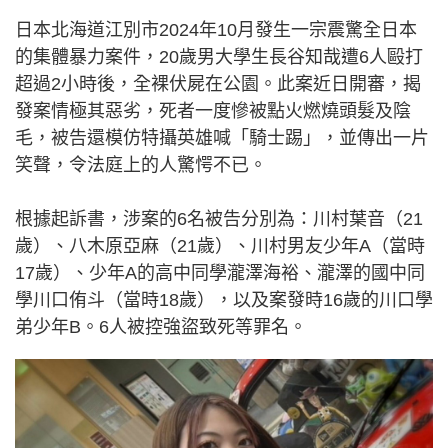
日本北海道江別市2024年10月發生一宗震驚全日本
的集體暴力案件，20歲男大學生長谷知哉遭6人毆打
超過2小時後，全裸伏屍在公園。此案近日開審，揭
發案情極其惡劣，死者一度慘被點火燃燒頭髮及陰
毛，被告還模仿特攝英雄喊「騎士踢」，並傳出一片
笑聲，令法庭上的人驚愕不已。
根據起訴書，涉案的6名被告分別為：川村葉音（21
歲）、八木原亞麻（21歲）、川村男友少年A（當時
17歲）、少年A的高中同學瀧澤海裕、瀧澤的國中同
學川口侑斗（當時18歲），以及案發時16歲的川口學
弟少年B。6人被控強盜致死等罪名。