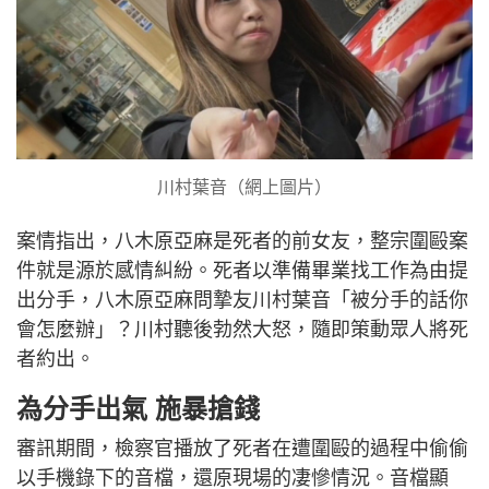
川村葉音（網上圖片）
案情指出，八木原亞麻是死者的前女友，整宗圍毆案
件就是源於感情糾紛。死者以準備畢業找工作為由提
出分手，八木原亞麻問摯友川村葉音「被分手的話你
會怎麼辦」？川村聽後勃然大怒，隨即策動眾人將死
者約出。
為分手出氣 施暴搶錢
審訊期間，檢察官播放了死者在遭圍毆的過程中偷偷
以手機錄下的音檔，還原現場的凄慘情況。音檔顯