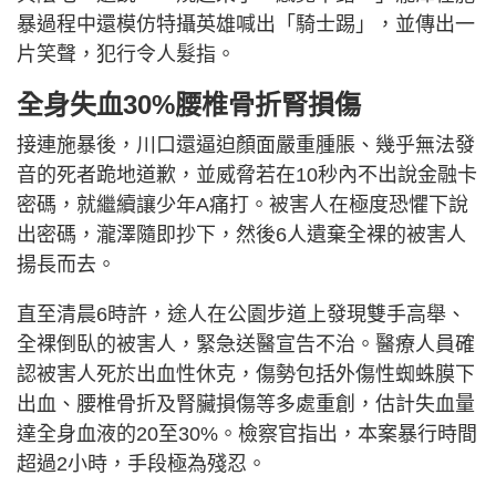
暴過程中還模仿特攝英雄喊出「騎士踢」，並傳出一
片笑聲，犯行令人髮指。
全身失血30%腰椎骨折腎損傷
接連施暴後，川口還逼迫顏面嚴重腫脹、幾乎無法發
音的死者跪地道歉，並威脅若在10秒內不出說金融卡
密碼，就繼續讓少年A痛打。被害人在極度恐懼下說
出密碼，瀧澤隨即抄下，然後6人遺棄全裸的被害人
揚長而去。
直至清晨6時許，途人在公園步道上發現雙手高舉、
全裸倒臥的被害人，緊急送醫宣告不治。醫療人員確
認被害人死於出血性休克，傷勢包括外傷性蜘蛛膜下
出血、腰椎骨折及腎臟損傷等多處重創，估計失血量
達全身血液的20至30%。檢察官指出，本案暴行時間
超過2小時，手段極為殘忍。