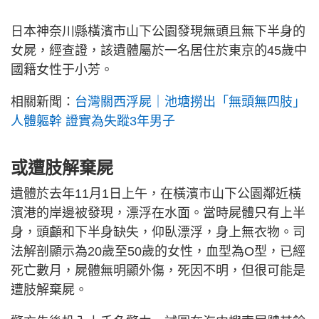
日本神奈川縣橫濱市山下公園發現無頭且無下半身的
女屍，經查證，該遺體屬於一名居住於東京的45歲中
國籍女性于小芳。
相關新聞：
台灣關西浮屍｜池塘撈出「無頭無四肢」
人體軀幹 證實為失蹤3年男子
或遭肢解棄屍
遺體於去年11月1日上午，在橫濱市山下公園鄰近橫
濱港的岸邊被發現，漂浮在水面。當時屍體只有上半
身，頭顱和下半身缺失，仰臥漂浮，身上無衣物。司
法解剖顯示為20歲至50歲的女性，血型為O型，已經
死亡數月，屍體無明顯外傷，死因不明，但很可能是
遭肢解棄屍。