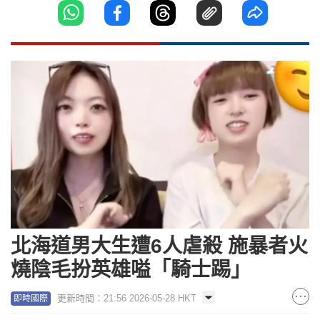
北海道男大生遭6人虐殺 施暴者火
燒陰毛扮英雄嗌「騎士踢」
更新時間：21:56 2026-05-28 HKT
即時國際