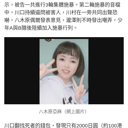
示，被告一共進行3輪集體施暴。第二輪施暴的音檔
中，川口持續逼問被害人，川村在一旁共同出聲恐
嚇，八木原偶爾發表意見，瀧澤則不時發出嘲弄，少
年A與B隨後陸續加入施暴行列。
八木原亞麻（網上圖片）
川口翻找死者的錢包，發現只有2000日圓（約100港