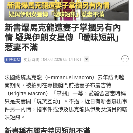
新書爆馬克龍遭妻子掌摑另有內
情 疑與伊朗女星傳「曖昧短訊」
惹妻不滿
更新時間：04:08 2026-05-14 HKT
即時國際
法國總統馬克龍（Emmanuel Macron）去年訪問越
南期間，被拍到在專機艙門前遭妻子布麗吉特
（Brigitte Macron）「掌摑」一幕，愛麗舍宮當時稱
只是夫妻間「玩笑互動」。不過，近日有新書爆出事
件另一內情，指事件或涉及馬克龍與伊朗女演員的曖
昧短訊。
新書稱布麗吉特因短訊不滿