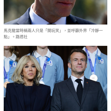
馬克龍當時稱兩人只是「開玩笑」，並呼籲外界「冷靜一
點」。路透社