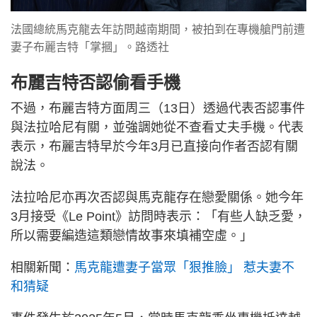
法國總統馬克龍去年訪問越南期間，被拍到在專機艙門前遭
妻子布麗吉特「掌摑」。路透社
布麗吉特否認偷看手機
不過，布麗吉特方面周三（13日）透過代表否認事件
與法拉哈尼有關，並強調她從不查看丈夫手機。代表
表示，布麗吉特早於今年3月已直接向作者否認有關
說法。
法拉哈尼亦再次否認與馬克龍存在戀愛關係。她今年
3月接受《Le Point》訪問時表示：「有些人缺乏愛，
所以需要編造這類戀情故事來填補空虛。」
相關新聞：
馬克龍遭妻子當眾「狠推臉」 惹夫妻不
和猜疑