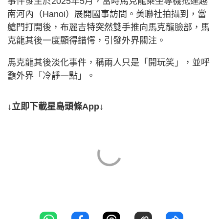
事件發生於2025年5月，當時馬克龍乘坐專機抵達越
南河內（Hanoi）展開國事訪問。美聯社拍攝到，當
艙門打開後，布麗吉特突然雙手推向馬克龍臉部，馬
克龍其後一度顯得錯愕，引發外界關注。
馬克龍其後淡化事件，稱兩人只是「開玩笑」，並呼
籲外界「冷靜一點」。
↓立即下載星島頭條App↓