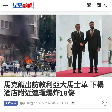
繁
简
馬克龍出訪敘利亞大馬士革 下榻
酒店附近連環爆炸18傷
更新時間：18:59 2026-07-07 HKT
即時國際