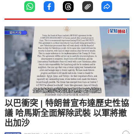
Loaded
:
Unmute
69.50%
以巴衝突 | 特朗普宣布達歷史性協
議 哈馬斯全面解除武裝 以軍將撤
出加沙