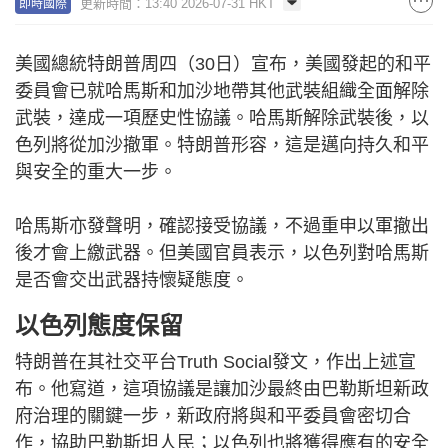
更新時間：13:40 2026-07-31 HKT
即時國際
美國總統特朗普周四（30日）宣布，美國發起的和平
委員會已就哈馬斯和加沙地帶其他武裝組織全面解除
武裝，達成一項歷史性協議。哈馬斯解除武裝後，以
色列將從加沙撤軍。特朗普形容，這是邁向持久和平
與安全的重大一步。
哈馬斯亦發聲明，確認接受協議，不過重申以軍撤出
後才會上繳武器。但美國官員表示，以色列對哈馬斯
是否會交出武器持懷疑態度。
以色列態度保留
特朗普在其社交平台Truth Social發文，作出上述宣
布。他寫道，這項協議是讓加沙最終由巴勒斯坦新政
府治理的關鍵一步，新政府將與和平委員會密切合
作，協助巴勒斯坦人民；以色列也將獲得應有的安全