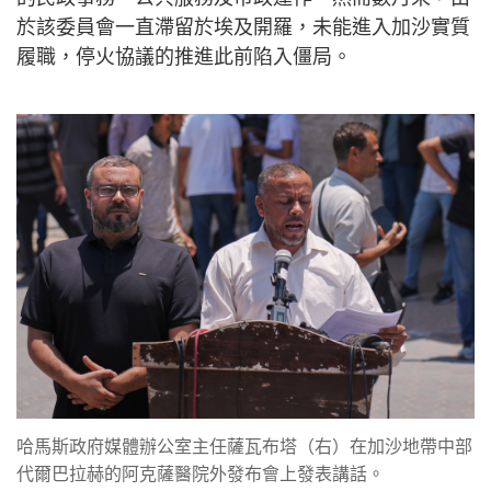
於該委員會一直滯留於埃及開羅，未能進入加沙實質
履職，停火協議的推進此前陷入僵局。
哈馬斯政府媒體辦公室主任薩瓦布塔（右）在加沙地帶中部
代爾巴拉赫的阿克薩醫院外發布會上發表講話。