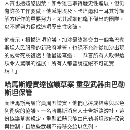
人質也遭殘酷囚禁，如今雖已取得歷史性進展，但仍
有許多工作要做。他感謝埃及、卡塔爾和土耳其等調
解方所作的重要努力，尤其感謝他麾下傑出的團隊，
以不懈努力促成這項歷史性突破。
他表示，根據這項協議，加沙最終將交由一個為巴勒
斯坦人民服務的新政府掌管，也絕不允許從加沙出現
的威脅死灰復燃！他最後寫道：「恭喜所有人取得這
項令人驚嘆的進展，所有人都曾說這絕不可能實
現！」
哈馬斯證實達協議草案 重型武器由巴勒
斯坦保管
而哈馬斯高層官員周五證實，他們已達成結束與以色
列衝突的協議。一名哈馬斯消息人士告訴路透社，這
份協議草案規定，重型武器只能由巴勒斯坦政府保管
與控制，且這些武器不得移交給以色列。