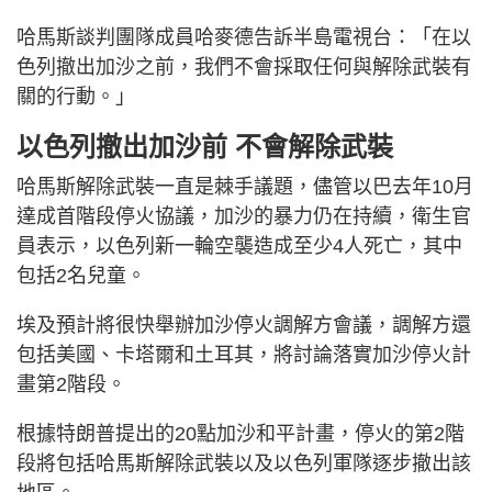
哈馬斯談判團隊成員哈麥德告訴半島電視台：「在以
色列撤出加沙之前，我們不會採取任何與解除武裝有
關的行動。」
以色列撤出加沙前 不會解除武裝
哈馬斯解除武裝一直是棘手議題，儘管以巴去年10月
達成首階段停火協議，加沙的暴力仍在持續，衛生官
員表示，以色列新一輪空襲造成至少4人死亡，其中
包括2名兒童。
埃及預計將很快舉辦加沙停火調解方會議，調解方還
包括美國、卡塔爾和土耳其，將討論落實加沙停火計
畫第2階段。
根據特朗普提出的20點加沙和平計畫，停火的第2階
段將包括哈馬斯解除武裝以及以色列軍隊逐步撤出該