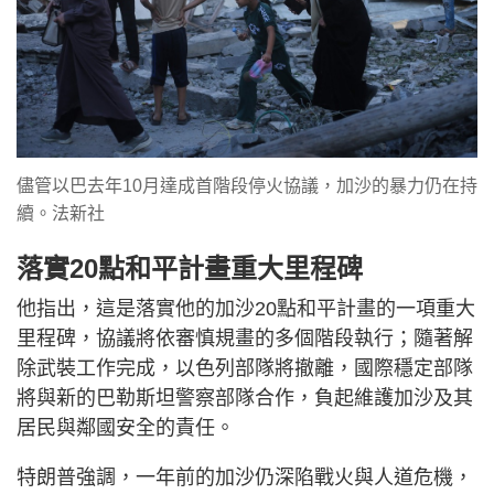
儘管以巴去年10月達成首階段停火協議，加沙的暴力仍在持
續。法新社
落實20點和平計畫重大里程碑
他指出，這是落實他的加沙20點和平計畫的一項重大
里程碑，協議將依審慎規畫的多個階段執行；隨著解
除武裝工作完成，以色列部隊將撤離，國際穩定部隊
將與新的巴勒斯坦警察部隊合作，負起維護加沙及其
居民與鄰國安全的責任。
特朗普強調，一年前的加沙仍深陷戰火與人道危機，