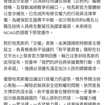
管理加沙走廊，以消除任何讓佔領者（以色列）繼續
侵略，及發動滅絕戰爭的藉口。」哈馬斯官方媒體辦
公室亦補充，已完成所有移交權力的行政與法律準
備，為確保民生服務不中斷，加沙現有的約6萬名公
職及技術人員將全數留任為國家僱員，未來將在
NCAG的領導下照常運作。
對於哈馬斯的「交權」表態，由美國總統特朗普主導
設立、負責推進和平協議的「和平委員會」隨即在社
交平台X上發表官方聲明回應，稱已注意到哈馬斯的
這項宣布，但重申「我們的評估將依據實際行動，而
非承諾」，強調必須優先滿足加沙人民的關鍵需求。
儘管哈馬斯擺出讓出行政權力的姿態，惟外界關注核
心焦點——解除武裝與安全控制權的問題，依然是各
方博弈的深水區。和平委員會在聲明中進一步重申，
加沙過渡路線圖的「核心原則仍然是：一個權力機
關、一套法律、一支武裝力量」。這意味着根據聯合