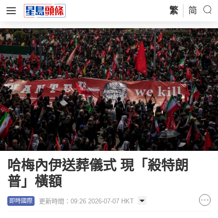
繁
简
哈梅內伊送葬儀式 現「殺特朗
普」橫額
更新時間：09:26 2026-07-07 HKT
即時國際