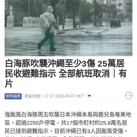
白海豚吹襲沖繩至少3傷 25萬居
民收避難指示 全部航班取消｜有
片
更新時間：17:27 2026-08-07 HKT
即時國際
強颱風白海豚周五吹襲日本沖繩本島與鹿兒島奄美地
區，超過2250戶停電，共17個市町村約25.8萬名居
民已接到避難指示，目前沖繩已有3人因颱風受傷。