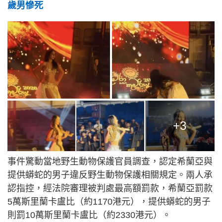
歲男慘死
+3
事件驚動當地野生動物保護官員調查，認定希蘭亞與
提供蟒蛇的男子違反野生動物保護相關規定。兩人承
認指控，經法院審理被判處最高額罰款，希蘭亞罰款
5萬斯里蘭卡盧比（約1170港元），提供蟒蛇的男子
則罰10萬斯里蘭卡盧比（約2330港元）。