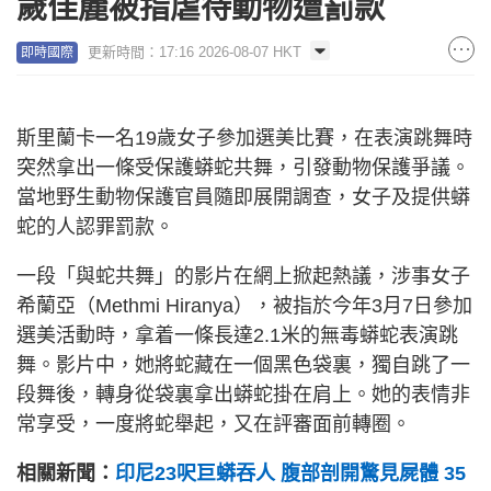
歲佳麗被指虐待動物遭罰款
更新時間：17:16 2026-08-07 HKT
即時國際
斯里蘭卡一名19歲女子參加選美比賽，在表演跳舞時
突然拿出一條受保護蟒蛇共舞，引發動物保護爭議。
當地野生動物保護官員隨即展開調查，女子及提供蟒
蛇的人認罪罰款。
一段「與蛇共舞」的影片在網上掀起熱議，涉事女子
希蘭亞（Methmi Hiranya），被指於今年3月7日參加
選美活動時，拿着一條長達2.1米的無毒蟒蛇表演跳
舞。影片中，她將蛇藏在一個黑色袋裏，獨自跳了一
段舞後，轉身從袋裏拿出蟒蛇掛在肩上。她的表情非
常享受，一度將蛇舉起，又在評審面前轉圈。
相關新聞：
印尼23呎巨蟒吞人 腹部剖開驚見屍體 35