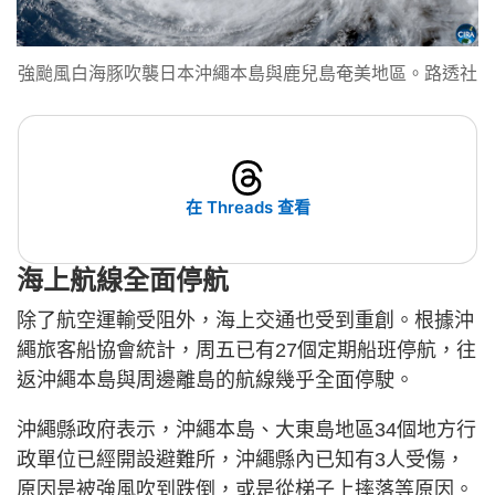
強颱風白海豚吹襲日本沖繩本島與鹿兒島奄美地區。路透社
在 Threads 查看
海上航線全面停航
除了航空運輸受阻外，海上交通也受到重創。根據沖
繩旅客船協會統計，周五已有27個定期船班停航，往
返沖繩本島與周邊離島的航線幾乎全面停駛。
沖繩縣政府表示，沖繩本島、大東島地區34個地方行
政單位已經開設避難所，沖繩縣內已知有3人受傷，
原因是被強風吹到跌倒，或是從梯子上摔落等原因。