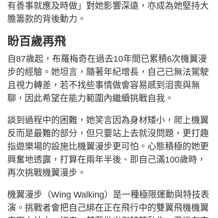
有善事就應及時做」對她影響深遠，亦成為她堅持大
膽籌款的背後動力。
盼百歲再飛
自87歲起，布羅梅奇在過去10年間已累積6次機翼漫
步的經驗。她坦言，隨著年紀增長，自己已無法駕駛
且視力轉差，若不找些事情做會容易感到沮喪與無
聊，因此希望在能力範圍內繼續挑戰自我。
談到過程中的困難，她笑言因為身材矮小，爬上機翼
反而是最難的部分，但只要站上去就沒問題，更打趣
指遊樂場的設施比機翼漫步更可怕。心態積極的她更
興奮地透露，打算在兩年半後、即自己滿100歲時，
再次挑戰機翼漫步。
機翼漫步（Wing Walking）是一種極限運動與特技表
演。挑戰者會把自己綁在正在飛行中的雙翼飛機機翼