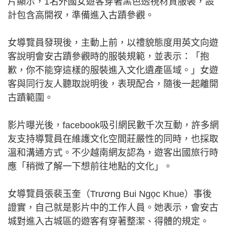
片顯示，1名外國女遊客穿著黑色透視材質服裝，設
計包含高開衩，準備進入古蹟參觀。
女導覽員發現後，主動上前，以禮貌態度用英文向遊
客說明會安古蹟參觀時的服裝規範，並表示：「抱
歉，你不能穿這樣的服裝進入文化遺產區域。」女遊
客與同行友人聽取說明後，表現配合，隨後一起離開
古蹟範圍。
影片曝光後，facebook吸引網民數千次互動，許多網
友支持導覽員在維護文化空間莊嚴性的同時，也採取
溫和溝通方式。不少越南網友認為，遊客出國旅行時
應「稍微了解一下想前往地點的文化」。
女導覽員張裴玉奎（Trương Bui Ngọc Khue）事後
證實，自己就是影片中的工作人員。她表示，會安古
城對進入古城區的遊客有穿著整潔、得體的規定。