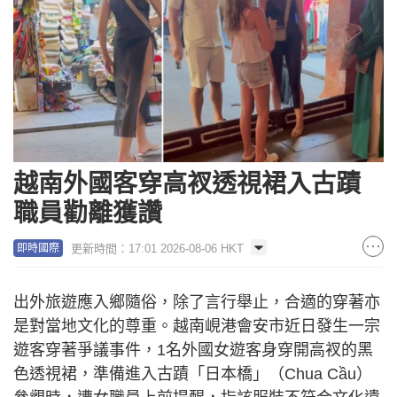
越南外國客穿高衩透視裙入古蹟
職員勸離獲讚
更新時間：17:01 2026-08-06 HKT
即時國際
出外旅遊應入鄉隨俗，除了言行舉止，合適的穿著亦
是對當地文化的尊重。越南峴港會安市近日發生一宗
遊客穿著爭議事件，1名外國女遊客身穿開高衩的黑
色透視裙，準備進入古蹟「日本橋」（Chua Cầu）