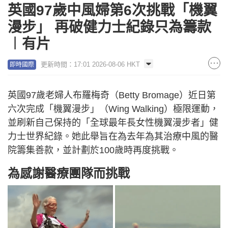
Picture
英國97歲中風婦第6次挑戰「機翼
Time
漫步」 再破健力士紀錄只為籌款
︱有片
更新時間：17:01 2026-08-06 HKT
即時國際
英國97歲老婦人布羅梅奇（Betty Bromage）近日第
六次完成「機翼漫步」（Wing Walking）極限運動，
並刷新自己保持的「全球最年長女性機翼漫步者」健
力士世界紀錄。她此舉旨在為去年為其治療中風的醫
院籌集善款，並計劃於100歲時再度挑戰。
為感謝醫療團隊而挑戰