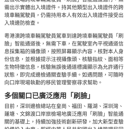
需出示實體出入境證件。持其他類型出入境證件的跨
境車輛駕駛員，仍需持用本人有效出入境證件接受出
入境邊防檢查。
粵港澳跨境車輛駕駛員駕車到達跨境車輛駕駛員「刷
臉」智能通道後，無需下車，在駕駛室內平視通道信
息採集箱的攝像頭，按照屏幕顯示內容，核對本人身
份信息，並根據提示注視攝像頭、核驗指紋、面相等
生物特徵信息，核驗無誤後通道標識顯示為允許通行
狀態，即完成邊檢通關查驗手續。如遇問題，可隨時
向口岸現場執勤的移民管理警察尋求幫助。
多個關口已廣泛應用「刷臉」
目前，深圳邊檢總站在皇崗、福田、羅湖、深圳灣、
蓮塘、文錦渡口岸旅檢場地廣泛應用「刷臉」智能通
關的基礎上，持續加強技術創新研發，加大新型查驗