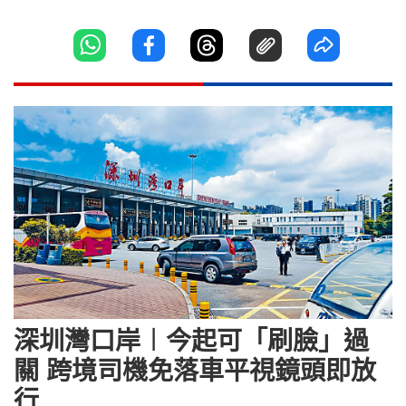
深圳灣口岸︱今起可「刷臉」過
關 跨境司機免落車平視鏡頭即放
行