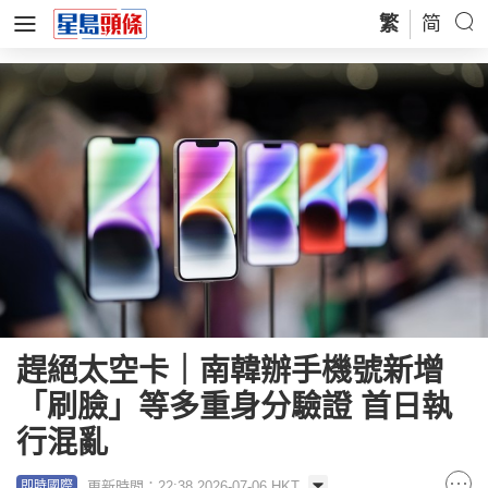
繁
简
趕絕太空卡｜南韓辦手機號新增
「刷臉」等多重身分驗證 首日執
行混亂
更新時間：22:38 2026-07-06 HKT
即時國際