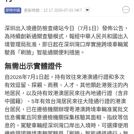
更新時間：12:17 2026-07-01 HKT
即時中國
深圳出入境邊防檢查總站今日（7月1日）發佈公告，
為持續創新通關查驗模式，報經中華人民共和國出入
境管理局批准，即日起在深圳灣口岸實施跨境車輛駕
駛員「刷臉」智能通關便利措施。
無需出示實體證件
自2026年7月1日起，持有效往來港澳通行證和多次
有效逗留、探親、商務、人才、其他類赴港簽注的內
地居民，以及持有效港澳居民來往內地通行證（含非
中國籍）、5年有效台灣居民來往大陸通行證的港澳
台居民，已在邊檢機關辦理粵港澳跨境車輛准駕批文
信息備案且同意邊檢機關採集核驗其面相、指紋等信
息的，駕駛車輛經深圳灣口岸出入境時，可選擇使用
邊檢現場跨境車輛駕駛員「刷臉」智能通道通行，無