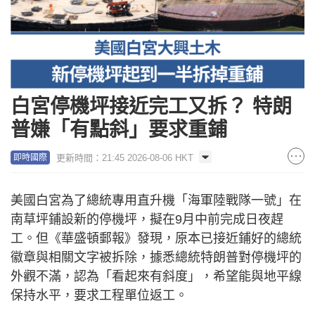
白宮停機坪接近完工又拆？ 特朗
普嫌「有點斜」要求重鋪
更新時間：21:45 2026-08-06 HKT
即時國際
美國白宮為了總統專用直升機「海軍陸戰隊一號」在
南草坪鋪設新的停機坪，擬在9月中前完成日夜趕
工。但《華盛頓郵報》發現，原本已接近鋪好的總統
徽章與相關文字被拆除，據悉總統特朗普對停機坪的
外觀不滿，認為「看起來有斜度」，希望能與地平線
保持水平，要求工程單位返工。