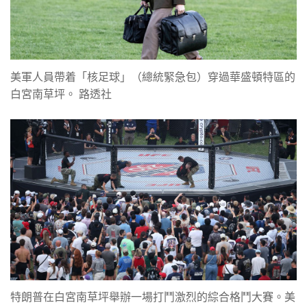
美軍人員帶着「核足球」（總統緊急包）穿過華盛頓特區的
白宮南草坪。 路透社
特朗普在白宮南草坪舉辦一場打鬥激烈的綜合格鬥大賽。美