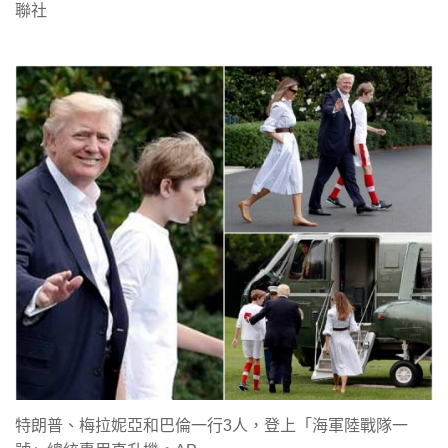
聯社
特朗普、梅拉妮亞和巴倫一行3人，登上「海軍陸戰隊一