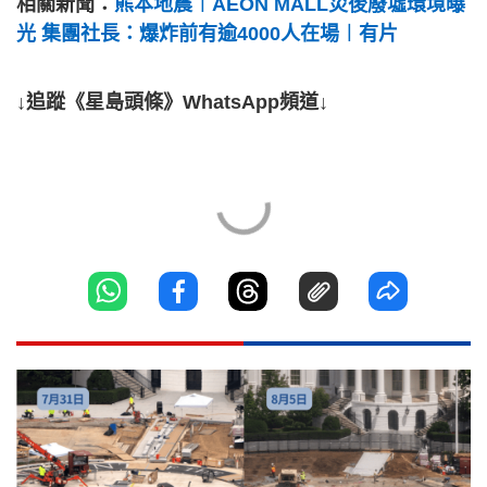
相關新聞：
熊本地震︱AEON MALL災後廢墟環境曝
光 集團社長：爆炸前有逾4000人在場︱有片
↓追蹤《星島頭條》WhatsApp頻道↓