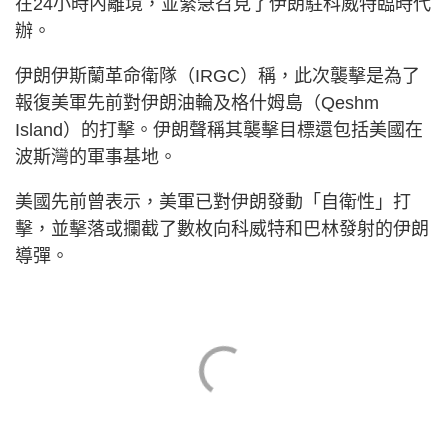
在24小時內離境，並緊急召見了伊朗駐科威特臨時代
辦。
伊朗伊斯蘭革命衛隊（IRGC）稱，此次襲擊是為了
報復美軍先前對伊朗油輪及格什姆島（Qeshm
Island）的打擊。伊朗聲稱其襲擊目標還包括美國在
波斯灣的軍事基地。
美國先前曾表示，美軍已對伊朗發動「自衛性」打
擊，並擊落或攔截了數枚向科威特和巴林發射的伊朗
導彈。