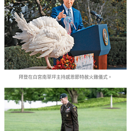
拜登在白宮南草坪主持感恩節特赦火雞儀式。