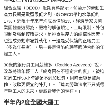
經合組織（OECD）近期資料顯示，葡萄牙的勞動生
產力長期是歐盟最低之列，較OECD平均水準低約
17%，近幾十年來年均成長僅約1%。經濟學家與商
業團體普遍認為，嚴格的解僱規定、工時限制、外包
限制及強制復職要求，是拖累生產力的結構性因素，
也造成勞動市場雙軌化，一邊是受保護的正職員工
（多為年長者），另一邊是深陷約聘等臨時合約的年
輕工人。
30歲的銀行員工阿茲維多（Rodrigo Azevedo）說，
改革將讓年輕工人「終身困在不穩定合約裏」，被迫
每周工作50小時卻領不到加班費，同時更容易被解
僱，改聘更便宜的外判工。「這套勞動法案不只威脅
年輕工人的未來，更威脅我們的現在。」
半年內2度全國大罷工