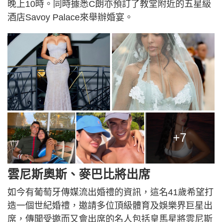
晚上10時。同時據悉C朗亦預訂了教堂附近的五星級
酒店Savoy Palace來舉辦婚宴。
+7
雲尼斯奧斯、麥巴比將出席
如今有葡萄牙傳媒流出婚禮的資訊，這名41歲希望打
造一個世紀婚禮，邀請多位頂級體育及娛樂界巨星出
席，傳聞受邀而又會出席的名人包括皇馬星將雲尼斯