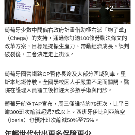
+2
葡萄牙少數中間偏右政府計畫借助極右派「夠了黨」
（Chega）的支持，通過修訂逾100條勞動法條文的
改革方案，目標是提振生產力、帶動經濟成長。談判
破裂後，工會決定走上街頭。
葡萄牙國營鐵路CP暫停長途及大部分區域列車，里
斯本地鐵停駛。全國學校因人手嚴重不足而關閉，醫
院在護理人員罷工後推遲大多數手術與門診。
葡萄牙航空TAP宣布，周三僅維持約79班次，比平日
逾300班次縮減超過7成以上。西班牙伊比利亞航空
（Iberia）也預計班次縮減50%至75%。
年輕世代付出更多保障更少