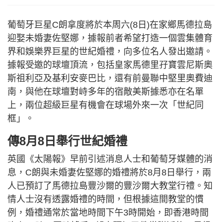
葡萄牙巨星C朗拿度將於本周六(8日)在家鄉馬德拉島
迎娶未婚妻佐堅娜，據報前者希望打造一個雲集體育
界和娛樂界巨星的世紀婚禮，向多位名人發出邀請。
據報受邀的球壇頂流，包括皇家馬德里孖寶雲尼斯奧
斯祖利亞及基利安麥巴比，還有前曼聯中堅里奧費迪
南，與他在球壇對峙多年的宿敵美斯據悉亦在名單
上，兩位超級巨星有機會在球場外來一次「世紀同
框」。
傳8月8日舉行世紀婚禮
英國《太陽報》早前引述消息人士和葡萄牙媒體的消
息，C朗與未婚妻佐堅娜的婚禮將於8月8日舉行，兩
人已預訂了馬德拉島豐沙爾的豐沙爾大教堂行禮。知
情人士沒有透露婚禮的時間，但根據這間教堂的慣
例，婚禮通常於當地時間下午3時開始，即香港時間