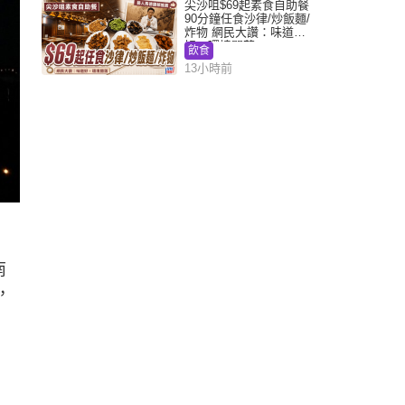
尖沙咀$69起素食自助餐
90分鐘任食沙律/炒飯麵/
炸物 網民大讚：味道
好，環境闊落
飲食
13小時前
南
，