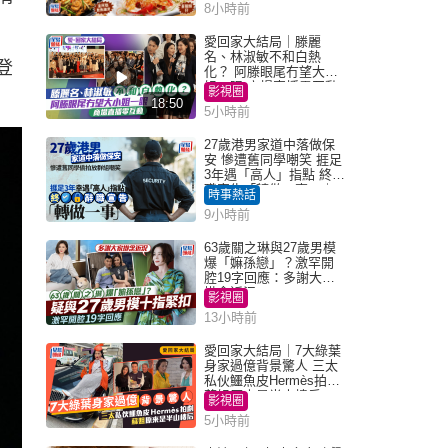
8小時前
愛回家大結局｜滕麗
名、林淑敏不和白熱
登
化？ 阿滕眼尾冇望大小
姐一眼 商場直播零互動
影視圈
18:50
5小時前
27歲港男家道中落做保
安 慘遭舊同學嘲笑 捱足
3年遇「高人」指點 終辭
職宣告「轉做一事」｜
時事熱話
Juicy叮
9小時前
63歲關之琳與27歲男模
爆「嫲孫戀」？激罕開
腔19字回應：多謝大家
掛念近況
影視圈
13小時前
愛回家大結局｜7大綠葉
身家過億背景驚人 三太
私伙鱷魚皮Hermès拍劇
蘇姐原來是半山樓后
影視圈
5小時前