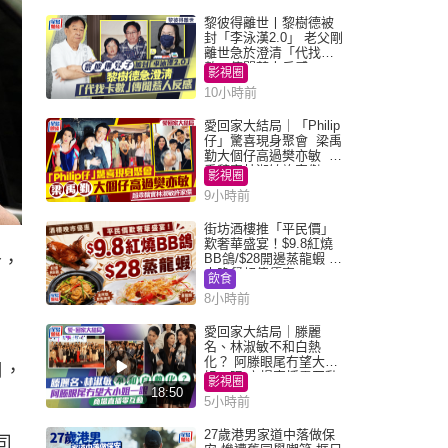
黎彼得離世丨黎樹德被
封「李泳漢2.0」 老父剛
離世急於澄清「代找卡
數」傳聞惹人反感
影視圈
10小時前
愛回家大結局｜「Philip
仔」驚喜現身聚會 梁禹
勤大個仔高過樊亦敏 超
乖黐實林淑敏許家傑
影視圈
9小時前
街坊酒樓推「平民價」
歎奢華盛宴！$9.8紅燒
BB鴿/$28開邊蒸龍蝦 3
令，
大晚餐超值優惠
飲食
8小時前
愛回家大結局｜滕麗
名、林淑敏不和白熱
化？ 阿滕眼尾冇望大小
月，
姐一眼 商場直播零互動
影視圈
18:50
5小時前
27歲港男家道中落做保
司