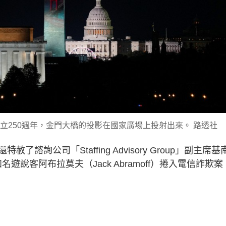
立250週年，金門大橋的投影在國家廣場上投射出來。 路透社
詢公司「Staffing Advisory Group」副主席基
名遊說客阿布拉莫夫（Jack Abramoff）捲入電信詐欺案