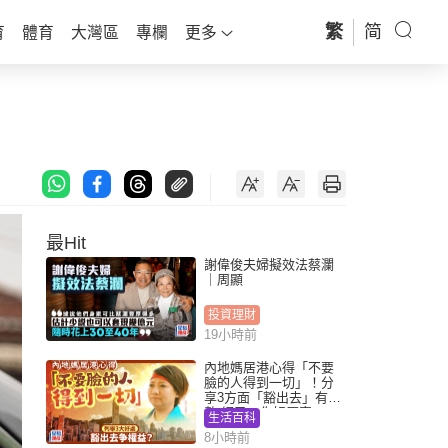
繁
简
育
體育
大灣區
專欄
更多
最Hit
謝偉俊夫婦擬效法蔡瀾
｜周顯
投資理財
19小時前
內地媽居港心得「不要
臉的人得到一切」！分
享3方面「豁出去」有著
數 網民：你好厲害
生活百科
8小時前