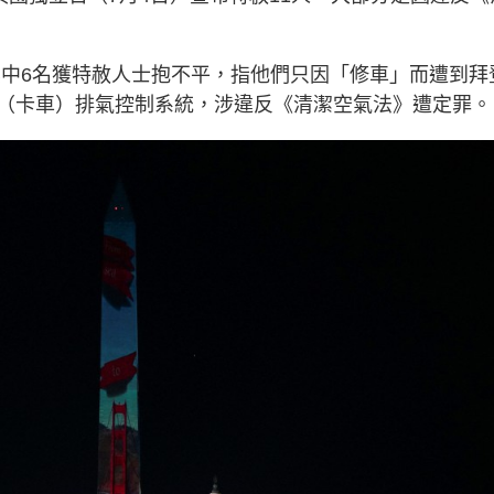
發文為其中6名獲特赦人士抱不平，指他們只因「修車」而遭到拜
（卡車）排氣控制系統，涉違反《清潔空氣法》遭定罪。