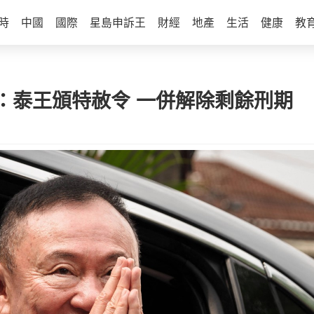
時
中國
國際
星島申訴王
財經
地產
生活
健康
教
：泰王頒特赦令 一併解除剩餘刑期