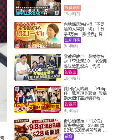
投資理財
19小時前
內地媽居港心得「不要
臉的人得到一切」！分
享3方面「豁出去」有著
數 網民：你好厲害
生活百科
8小時前
黎彼得離世丨黎樹德被
封「李泳漢2.0」 老父剛
離世急於澄清「代找卡
數」傳聞惹人反感
影視圈
10小時前
愛回家大結局｜「Philip
仔」驚喜現身聚會 梁禹
勤大個仔高過樊亦敏 超
乖黐實林淑敏許家傑
影視圈
9小時前
街坊酒樓推「平民價」
歎奢華盛宴！$9.8紅燒
BB鴿/$28開邊蒸龍蝦 3
大晚餐超值優惠
飲食
清