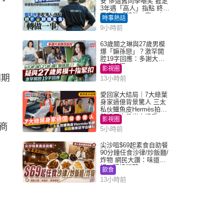
安 慘遭舊同學嘲笑 捱足
3年遇「高人」指點 終辭
職宣告「轉做一事」｜
時事熱話
Juicy叮
9小時前
63歲關之琳與27歲男模
爆「嫲孫戀」？激罕開
腔19字回應：多謝大家
掛念近況
影視圈
刑期
13小時前
愛回家大結局｜7大綠葉
身家過億背景驚人 三太
私伙鱷魚皮Hermès拍劇
蘇姐原來是半山樓后
影視圈
商
5小時前
尖沙咀$69起素食自助餐
90分鐘任食沙律/炒飯麵/
炸物 網民大讚：味道
好，環境闊落
飲食
13小時前