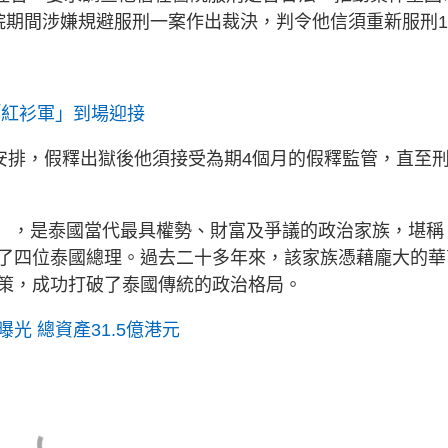
院期間涉嫌規避服刑一案作出裁決，判令他信須重新服刑1
「紅衫軍」到場迎接
定安排，假釋出獄後他須接受為期4個月的假釋監管，直至
amily），是泰國當代最具權勢、財富及爭議的政治家族，堪稱
了四位泰國總理。過去二十多年來，該家族憑藉龐大的華
策，成功打破了泰國傳統的政治格局。
光 總資產31.5億港元