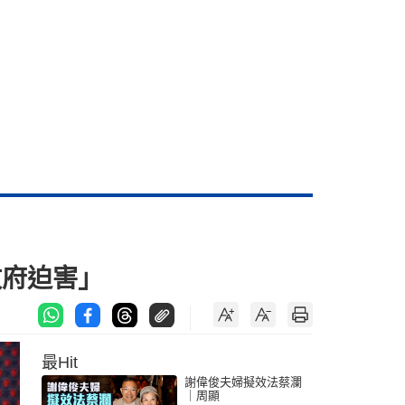
政府迫害」
最Hit
謝偉俊夫婦擬效法蔡瀾
｜周顯