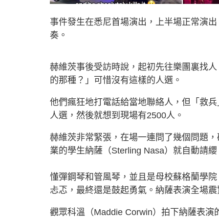
事件發生在悉尼首場演出，上半場正常演出
奏。
赫維茨事後受訪時說，起初先往樂團裏找人
的那種？」可惜沒有這樣的人選。
他們
瘋狂地打電話給當地聯絡人，但「救兵
人選，然後就想到現場有2500人。
赫維茨非常緊張，在場一連問了幾個問題，
業的學生納薩（
Sterling Nasa）就自動請
懂彈鋼琴和管風琴，並且是母校蘇格蘭學院（Sc
忐忑，最終還是鼓起勇氣。納薩表演全場震
觀眾科溫（Maddie Corwin）拍下納薩