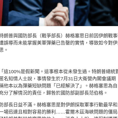
特朗普與國防部長（戰爭部長）赫格塞思日前因伊朗戰事
遭誤導而未能掌握美軍彈藥已告罄的實情，導致如今對伊
思。
「這100%是假新聞。這事根本從未發生過。特朗普總統
匿名知情人士說，事情發生於7月31日大衛營內閣會議期
稱他本以為彈藥短缺問題「已經解決了」。赫格塞思為自
充分了解情況的責任，歸咎於國防部副部長范伯格。
防部長日益不滿。赫格塞思是對伊朗採取軍事行動最早和
一場迅速且相對容易的勝利……霍爾木茲海峽問題的僵局