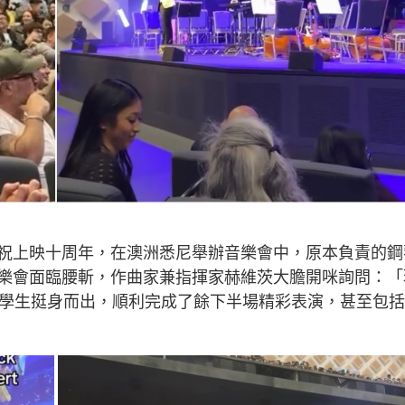
d）慶祝上映十周年，在澳洲悉尼舉辦音樂會中，原本負責的鋼
樂會面臨腰斬，作曲家兼指揮家赫維茨大膽開咪詢問：「
大學生挺身而出，順利完成了餘下半場精彩表演，甚至包