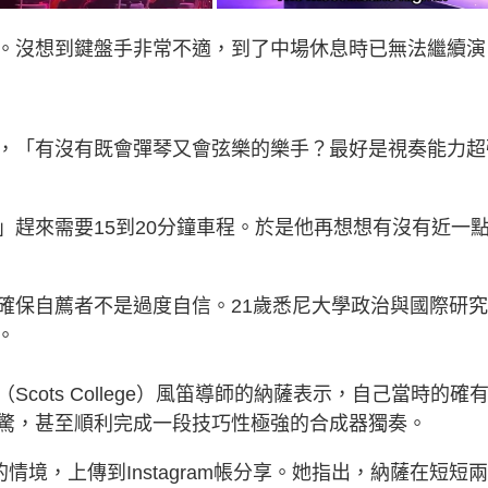
。沒想到鍵盤手非常不適，到了中場休息時已無法繼續演
，「
有沒有既會彈琴又會弦樂的樂手？最好是視奏能力超
」趕來需要15到20分鐘車程。於是他再想想有沒有近一
確保自薦者不是過度自信。21歲悉尼大學政治與國際研
纓。
ots College）風笛導師的納薩表示，自己當時的確
驚，甚至順利完成一段技巧性極強的合成器獨奏。
表演的情境，上傳到Instagram帳分享。她指出，納薩在短短