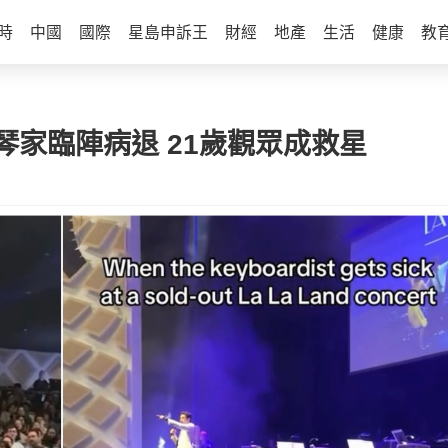
時
中國
國際
星島申訴王
財經
地產
生活
健康
教
鋼琴家臨陣病退 21歲觀眾成救星