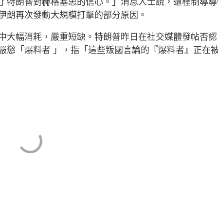
了特朗普對赫格塞思的信心。」消息人士說，遠程制導導
伊朗再次發動大規模打擊的部分原因。
中大幅消耗，嚴重短缺。特朗普昨日在社交媒體發帖否認
嚴懲「爆料者 」，指「這些叛國言論的『爆料者』正在