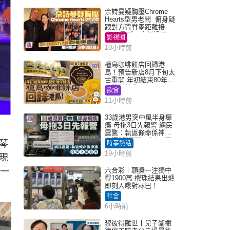
佘詩曼疑胸壓Chrome
Hearts型男老闆 俯身疑
跟對方背脊零距離接觸
網民驚呼：企側邊唔
影視圈
得？
10小時前
檀島咖啡餅店回歸港
島！預告新店8月下旬太
古重開 年初結束80年歷
史灣仔總店
飲食
11小時前
33歲港男突中風半身癱
瘓 母拖3日先報警 網民
震驚：執返條命係神蹟
自爆2個惡習｜Juicy叮
琴
時事熱話
19小時前
現
括一
六合彩︱頭獎一注獨中
得1900萬 攪珠結果出爐
即刻入嚟對冧巴！
社會
6小時前
黎彼得離世丨兒子黎樹