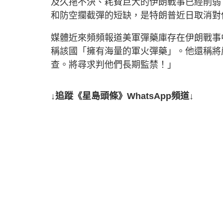
及久拖不決、耗費巨大的伊朗戰事已經削弱
和防空攔截彈的短缺，是特朗普近日取消對
媒體近來頻頻報道美軍彈藥庫存在伊朗戰事
稱該國「擁有海量的軍火彈藥」。他還稱將
查。將尋求判他們長期監禁！」
↓追蹤《星島頭條》WhatsApp頻道↓