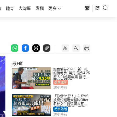
繁
简
育
體育
大灣區
專欄
更多
最Hit
銀色債券2026｜新一批
銀債每手1萬元 最少4.25
厘 8.21起可申購 發行金
額最多550億
投資理財
10小時前
「你個frd廢！」JUPAS
放榜炫耀港大醫科Offer
名校女生囂張留言惹眾
怒 醫學院澄清：宣稱
時事熱話
「40.5分獲錄取」不符事
10小時前
實｜Juicy叮