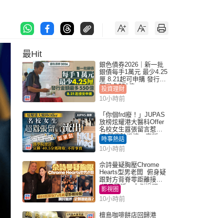
最Hit
銀色債券2026｜新一批
銀債每手1萬元 最少4.25
厘 8.21起可申購 發行金
額最多550億
投資理財
10小時前
「你個frd廢！」JUPAS
放榜炫耀港大醫科Offer
名校女生囂張留言惹眾
怒 醫學院澄清：宣稱
時事熱話
「40.5分獲錄取」不符事
10小時前
實｜Juicy叮
佘詩曼疑胸壓Chrome
Hearts型男老闆 俯身疑
跟對方背脊零距離接觸
網民驚呼：企側邊唔
影視圈
得？
10小時前
檀島咖啡餅店回歸港