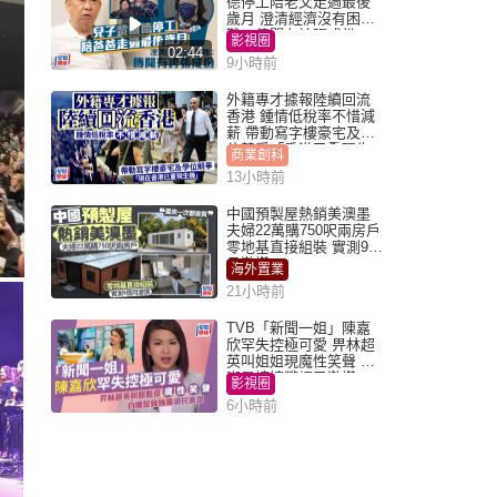
德停工陪老父走過最後
歲月 澄清經濟沒有困
難：傳聞有誇張成份
影視圈
02:44
9小時前
外籍專才據報陸續回流
香港 鍾情低稅率不惜減
薪 帶動寫字樓豪宅及學
位競爭「香港已重現生
商業創科
機」
13小時前
中國預製屋熱銷美澳墨
夫婦22萬購750呎兩房戶
零地基直接組裝 實測9個
月激讚
海外置業
21小時前
TVB「新聞一姐」陳嘉
欣罕失控極可愛 畀林超
英叫姐姐現魔性笑聲 自
嘲是姨姨獲網民激讚
影視圈
6小時前