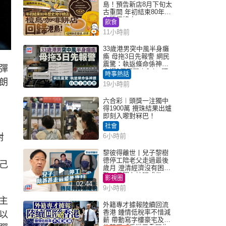
島！預告新店8月下旬太
古重開 年初結束80年歷
史灣仔總店
飲食
11小時前
33歲港男突中風半身癱
瘓 母拖3日先報警 網民
震驚：執返條命係神蹟
彈
自爆2個惡習｜Juicy叮
時事熱話
朗
19小時前
六合彩︱頭獎一注獨中
得1900萬 攪珠結果出爐
即刻入嚟對冧巴！
社會
對
6小時前
黎彼得離世丨兒子黎樹
德停工陪老父走過最後
己
歲月 澄清經濟沒有困
難：傳聞有誇張成份
影視圈
02:44
9小時前
主
外籍專才據報陸續回流
香港 鍾情低稅率不惜減
以
薪 帶動寫字樓豪宅及學