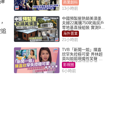
彈
位競爭「香港已重現生
商業創科
機」
13小時前
中國預製屋熱銷美澳墨
，
夫婦22萬購750呎兩房戶
零地基直接組裝 實測9個
被追
月激讚
海外置業
21小時前
TVB「新聞一姐」陳嘉
欣罕失控極可愛 畀林超
英叫姐姐現魔性笑聲 自
嘲是姨姨獲網民激讚
影視圈
6小時前