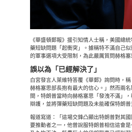
《華盛頓郵報》援引知情人士稱，美國總統
藥短缺問題「起衝突」。據稱特不滿自己似
的軍事選項大受限制，為此嚴厲質問赫格塞
誤以為「已經解決了」
白宮發言人萊維特答覆《華郵》詢問時，稱
赫格塞思部長抱有最大的信心。」然而兩名
間，特朗普當時向赫格塞思「發洩不滿」，
辯護，並將彈藥短缺問題及未能確保特朗普
報道寫道：「這場交鋒凸顯出特朗普對其國
要推動者之一，他曾說服特朗普相信這會是