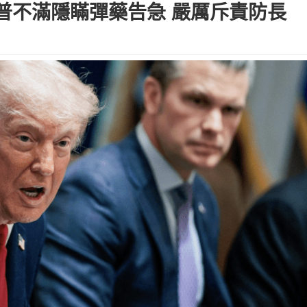
普不滿隱瞞彈藥告急 嚴厲斥責防長