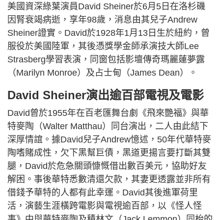
美國資深綠葉演員David Sheiner於6月5日在洛杉磯
因腎衰竭病逝，享年98歲，消息由其兒子Andrew
Sheiner證實。David於1928年1月13日生於紐約，曾
服役於美國陸軍，其後憑獎學金師承演技大師Lee
Strasberg學習表演，同窗包括影壇傳奇瑪麗蓮夢露
（Marilyn Monroe）及占士甸（James Dean）。
David Sheiner演出逾百部電視及電影
David曾於1955年在百老匯舞台劇《飛來艷福》與華
特麥陶（Walter Matthau）同台演出，二人由此結下
深厚情誼。據David兒子Andrew憶述，50年代華特麥
陶嗜賭成性，欠下黑幫巨債，黑道更揚言要打斷其雙
腿，David於危急關頭慷慨借出數百美元，協助好友
解困。事後華特悉數清還欠款，其妻更透露並非所有
借錢予華特的人都有此幸運。David其後進軍荷里
活，演藝生涯橫跨電影與電視逾百部，以《怪人怪
事》中與華特麥陶及積林文（Jack Lemmon）同枱的