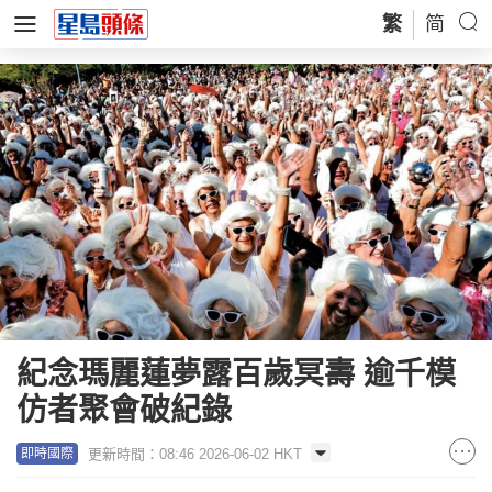
繁
简
紀念瑪麗蓮夢露百歲冥壽 逾千模
仿者聚會破紀錄
更新時間：08:46 2026-06-02 HKT
即時國際