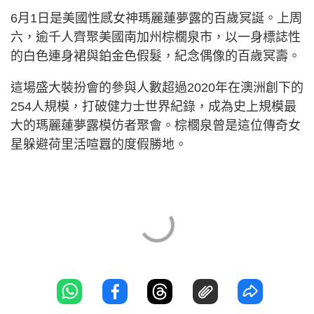
6月1日是美國性感女神瑪麗蓮夢露的百歲冥誕。上周
六，逾千人齊聚美國南加州棕櫚泉市，以一身標誌性
的白色連身裙與鉑金色假髮，紀念偶像的百歲冥壽。
這場盛大裝扮會的參與人數超過2020年在澳洲創下的
254人規模，打破健力士世界紀錄，成為史上規模最
大的瑪麗蓮夢露模仿者聚會。棕櫚泉曾是這位傳奇女
星躲避荷里活喧囂的度假勝地。