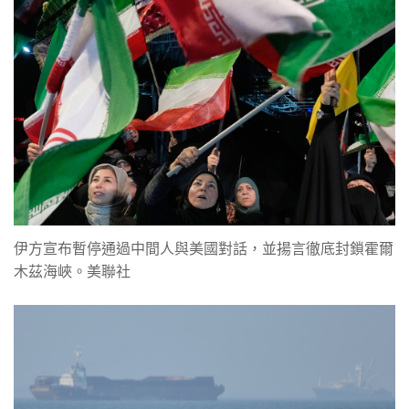
伊方宣布暫停通過中間人與美國對話，並揚言徹底封鎖霍爾
木茲海峽。美聯社