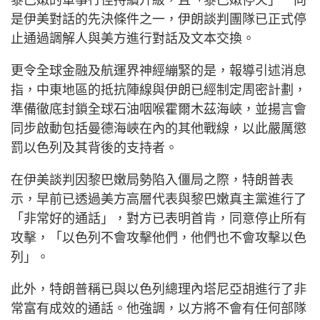
黎巴嫩的軍事行徑持續升級，且「黎巴嫩停火」一向
是伊美對話的先決條件之一，伊朗談判團隊已正式停
止通過調解人與美方進行對話及文本交換。
更令全球金融及航運界神經繃緊的是，報導引述消息
指，中東地區的抵抗陣線與伊朗已經制定周密計劃，
準備徹底封鎖全球石油咽喉霍爾木茲海峽，並揚言會
同步啟動包括曼德海峽在內的其他戰線，以此嚴厲懲
罰以色列及其背後的支持者。
在伊美談判因黎巴嫩局勢陷入僵局之際，特朗普表
示，早前已透過美方高層代表與黎巴嫩真主黨進行了
「非常好的通話」，對方已表明首肯，同意停止所有
攻擊，「以色列不會攻擊他們，他們也不會攻擊以色
列」。
此外，特朗普稱已與以色列總理內塔尼亞胡進行了非
常富有成效的通話。他強調，以方將不會有任何部隊