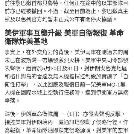
前往黎巴嫩首都貝魯特，任何正在途中的以軍部隊目
前亦已經被撤回。不過，截至目前為止，黎巴嫩真主
黨及以色列官方均暫未正式公布有關停火協議。
美伊軍事互襲升級 美軍自衛報復 革命
衛隊炸美基地
事實上，在外交角力的背後，美伊兩軍在剛過去的周
末已在波斯灣一帶爆發激烈火拼。美軍中央司令部發
表聲明，證實於5月30日及31日，對伊朗戈魯克地區
和格什姆島的雷達及無人機指揮控制設施實施了「自
衛性打擊」，以此回應及報復日前一架美軍MQ-1無
人機在國際水域上空執行任務時，遭到伊朗軍方無端
擊落。
隨後，伊朗革命衛隊周一（1日）亦發表聲明反擊，
指控美軍對伊朗境內一處通訊塔發動了侵略行徑。作
為報復，革命衛隊隨即鎖定侵略源頭，對美軍的空軍