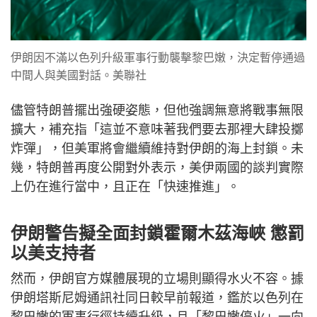
伊朗因不滿以色列升級軍事行動襲擊黎巴嫩，決定暫停通過
中間人與美國對話。美聯社
儘管特朗普擺出強硬姿態，但他強調無意將戰事無限
擴大，補充指「這並不意味著我們要去那裡大肆投擲
炸彈」，但美軍將會繼續維持對伊朗的海上封鎖。未
幾，特朗普再度公開對外表示，美伊兩國的談判實際
上仍在進行當中，且正在「快速推進」。
伊朗警告擬全面封鎖霍爾木茲海峽 懲罰
以美支持者
然而，伊朗官方媒體展現的立場則顯得水火不容。據
伊朗塔斯尼姆通訊社同日較早前報道，鑑於以色列在