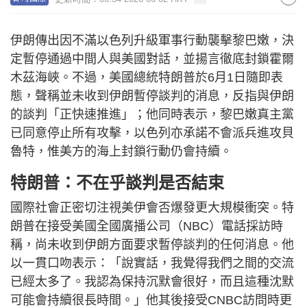
伊朗傳出因不滿以色列升級軍事行動襲擊黎巴嫩，決
定暫停通過中間人與美國對話，並揚言徹底封鎖霍爾
木茲海峽。不過，美國總統特朗普於6月1日隨即表
態，聲稱並未收到伊朗暫停談判的消息，反指與伊朗
的談判「正快速推進」；他同時表示，黎巴嫩真主黨
已同意停止所有攻擊，以色列亦承諾不會派兵進攻貝
魯特，惟美方的海上封鎖行動仍會持續。
特朗普：不在乎談判是否結束
國際社會正密切注視美伊會否爆發更大規模衝突。特
朗普在接受美國全國廣播公司（NBC）電話採訪時
稱，尚未收到伊朗方面要求暫停談判的任何消息。他
以一貫口吻表示：「說實話，我覺得我們之間的交流
已經太多了。我認為保持沉默會很好，而且這種沈默
可能會持續很長時間。」他其後接受CNBC訪問時更