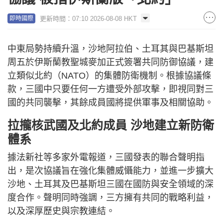
更新時間：07:10 2026-08-08 HKT
即時國際
中東局勢持續升溫，沙地阿拉伯、土耳其與巴基斯坦
周五於伊斯蘭教聖城麥加正式簽署共同防御協議，建
立類似北約（NATO）的集體防衛機制。根據協議條
款，三國中只要任何一方遭受外部攻擊，即視同對三
國的共同襲擊，其餘成員國將提供軍事及相關協助。
拉攏核武國及北約成員 沙地建立新防衛
體系
據法新社等多家外電報道，三國發表的聯合聲明指
出，是次協議旨在強化集體威懾能力，並進一步擴大
沙地、土耳其及巴基斯坦三國在國防與安全領域的深
度合作。聲明同時強調，三方擁有共同的戰略利益，
以及深厚歷史與宗教連結。