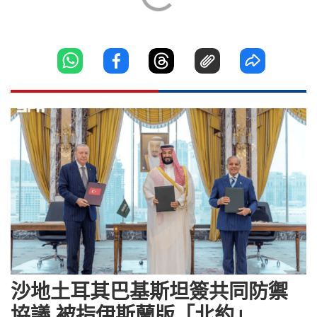
沙地土耳其巴基斯坦簽共同防禦
協議 被指伊斯蘭版「北約」