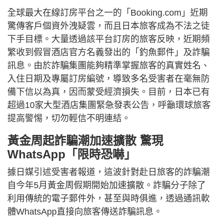
全球最大在線訂房平台之一的「Booking.com」近期
驚傳客戶個資外洩疑雲，而且日本旅客成為不法之徒
下手目標。大量透過該平台訂房的旅客反映，近期頻
繁收到假冒酒店官方名義發出的「釣魚郵件」及詐騙
訊息。由於詐騙集團能夠精準掌握旅客的真實姓名、
入住日期及專屬訂房編號，導致多名受害者在毫無防
備下信以為真，因而蒙受經濟損失。目前，日本已有
超過10家大型酒店集團緊急發表公告，呼籲環球旅客
提高警惕，切勿輕信不明連結。
黃金周起詐騙潮加速擴散 驚現
WhatsApp「限時恐嚇」
據日媒引述受害者報道，這波針對赴日旅客的詐騙潮
自今年5月黃金周假期開始加速擴散。詐騙分子除了
利用傳統的電子郵件外，甚至與時俱進，透過通訊軟
體WhatsApp直接向旅客傳送詐騙訊息。