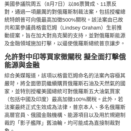
美國參議院周五（8月7日）以86票贊成、11票反
對，通過一項嚴厲的對俄羅斯制裁法案，包括授權總
統特朗普可向俄最高加徵500%關稅。該法案由已故
共和黨參議員格雷厄姆（Lindsey Graham）生前推
動提案，旨在加大對烏克蘭的支持，並對俄羅斯能源
及金融領域施加打擊，以逼使俄羅斯總統普京讓步。
允許對中印等買家徵關稅 擬全面打擊俄
能源與金融
綜合美媒報道，該項以格雷厄姆命名的法案內容極其
嚴苛，將全面懲罰繼續購買俄羅斯石油及天然氣的國
家，並特別授權美國總統可對俄羅斯五大油氣買家
（包括中國及印度）最高加徵100%關稅。此外，若
法案最終正式生效成為法律，普京本人、多名俄羅斯
高層官員、俄國金融機構、能源項目以及用於規避制
裁的「影子艦隊」舊油輪，均可能成為直接制裁對
象。