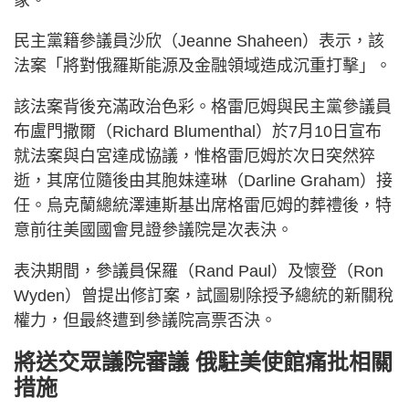
民主黨籍參議員沙欣（Jeanne Shaheen）表示，該
法案「將對俄羅斯能源及金融領域造成沉重打擊」。
該法案背後充滿政治色彩。格雷厄姆與民主黨參議員
布盧門撒爾（Richard Blumenthal）於7月10日宣布
就法案與白宮達成協議，惟格雷厄姆於次日突然猝
逝，其席位隨後由其胞妹達琳（Darline Graham）接
任。烏克蘭總統澤連斯基出席格雷厄姆的葬禮後，特
意前往美國國會見證參議院是次表決。
表決期間，參議員保羅（Rand Paul）及懷登（Ron
Wyden）曾提出修訂案，試圖剔除授予總統的新關稅
權力，但最終遭到參議院高票否決。
將送交眾議院審議 俄駐美使館痛批相關
措施