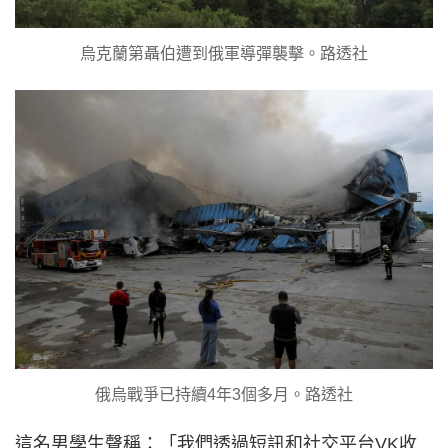
烏克蘭第聶伯遭到俄軍導彈襲擊。路透社
俄烏戰爭已持續4年3個多月。路透社
這名男學生聲稱：「我們透過短訊和社交平台VK收