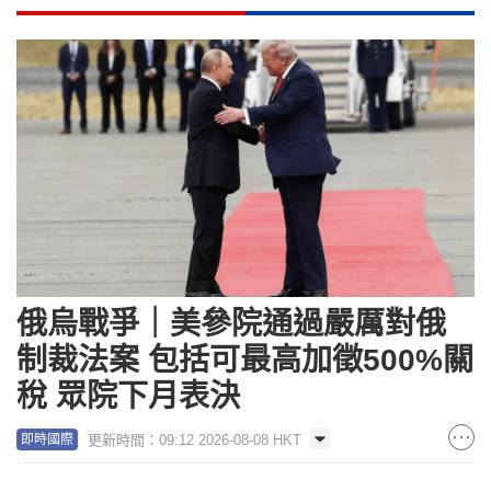
俄烏戰爭｜美參院通過嚴厲對俄
制裁法案 包括可最高加徵500%關
稅 眾院下月表決
更新時間：09:12 2026-08-08 HKT
即時國際