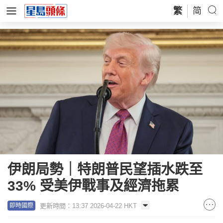
繁
简
伊朗局勢｜特朗普民望插水跌至
33% 受美伊戰事及經濟拖累
更新時間：13:37 2026-04-22 HKT
即時國際