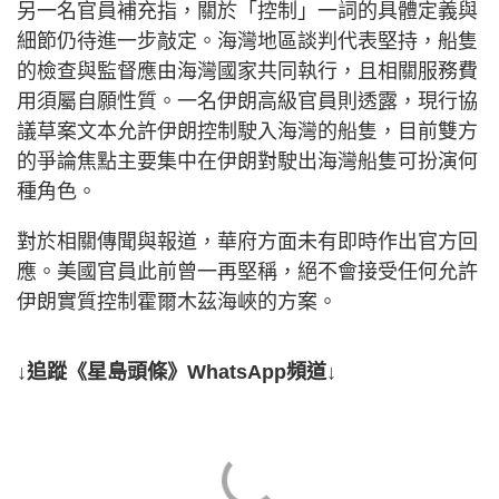
另一名官員補充指，關於「控制」一詞的具體定義與
細節仍待進一步敲定。海灣地區談判代表堅持，船隻
的檢查與監督應由海灣國家共同執行，且相關服務費
用須屬自願性質。一名伊朗高級官員則透露，現行協
議草案文本允許伊朗控制駛入海灣的船隻，目前雙方
的爭論焦點主要集中在伊朗對駛出海灣船隻可扮演何
種角色。
對於相關傳聞與報道，華府方面未有即時作出官方回
應。美國官員此前曾一再堅稱，絕不會接受任何允許
伊朗實質控制霍爾木茲海峽的方案。
↓追蹤《星島頭條》WhatsApp頻道↓