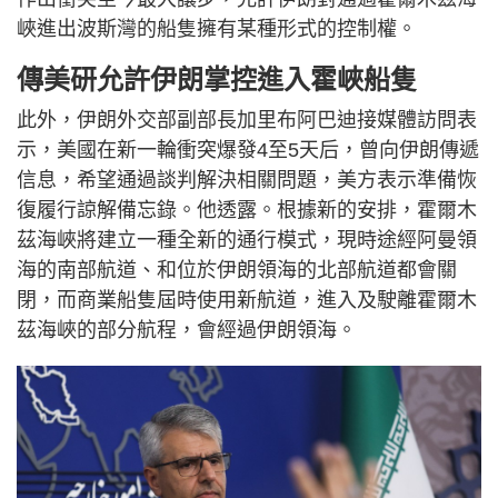
峽進出波斯灣的船隻擁有某種形式的控制權。
傳美研允許伊朗掌控進入霍峽船隻
此外，伊朗外交部副部長加里布阿巴迪接媒體訪問表
示，美國在新一輪衝突爆發4至5天后，曾向伊朗傳遞
信息，希望通過談判解決相關問題，美方表示準備恢
復履行諒解備忘錄。他透露。根據新的安排，霍爾木
茲海峽將建立一種全新的通行模式，現時途經阿曼領
海的南部航道、和位於伊朗領海的北部航道都會關
閉，而商業船隻屆時使用新航道，進入及駛離霍爾木
茲海峽的部分航程，會經過伊朗領海。