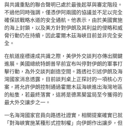
與共識重點的聯合聲明已處於最後起草與審定階段。
不過他同時強調，僅憑伊阿兩國的協議並不足以完全
確保該戰略水道的安全通航。他表示，由於美國實施
的海上封鎖，以及美方針對伊朗及其利益的侵略和威
脅行動仍在持續，因此霍爾木茲海峽目前並非完全安
全。
在航道座標達成共識之際，美伊外交談判亦傳出關鍵
進展。美國總統特朗普早前宣布叫停對伊朗的軍事打
擊行動，為外交談判創造空間。路透社引述伊朗及海
灣國家消息透露，目前談判桌上正探討的一項核心方
案，將允許伊朗控制通過霍爾木茲海峽進出海灣地區
的船隻，若最終落實，這將是德黑蘭當局至今獲得的
最大外交讓步之一。
一名海灣國家官員向路透社證實，相關提案確實已就
「對海峽實施某種形式控制權」向伊朗作出讓步，但