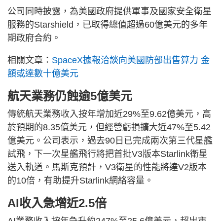
公司同時披露，為美國政府提供軍事及國家安全衛星
服務的Starshield，已取得總值超過60億美元的多年
期政府合約。
相關文章：
SpaceX據報洽談向美國防部出售算力 金
額或達數十億美元
航天業務仍蝕逾5億美元
傳統航天業務收入按年增加近29%至9.62億美元，高
於預期的8.35億美元，但經營虧損擴大近47%至5.42
億美元。公司表示，過去90日已完成兩次第三代星艦
試飛，下一次星艦飛行將把首批V3版本Starlink衛星
送入軌道。馬斯克預計，V3衛星的性能將達V2版本
的10倍，有助提升Starlink網絡容量。
AI收入急增近2.5倍
AI業務收入按年急升約247%至25.6億美元，超出市