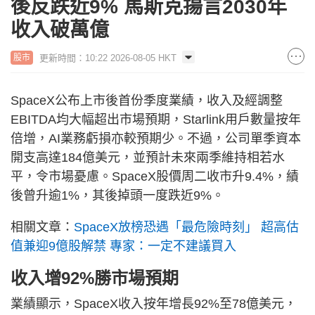
後反跌近9% 馬斯克揚言2030年
收入破萬億
更新時間：10:22 2026-08-05 HKT
股市
SpaceX公布上市後首份季度業績，收入及經調整
EBITDA均大幅超出市場預期，Starlink用戶數量按年
倍增，AI業務虧損亦較預期少。不過，公司單季資本
開支高達184億美元，並預計未來兩季維持相若水
平，令市場憂慮。SpaceX股價周二收市升9.4%，績
後曾升逾1%，其後掉頭一度跌近9%。
相關文章：
SpaceX放榜恐遇「最危險時刻」 超高估
值兼迎9億股解禁 專家：一定不建議買入
收入增92%勝市場預期
業績顯示，SpaceX收入按年增長92%至78億美元，