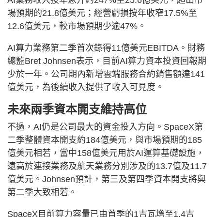
場預期的21.8億美元；經營虧損按年收窄17.5%至
12.6億美元，較市場預期少逾47%。
AI算力業務第二季首次錄得11億美元EBITDA。財務
總監Bret Johnsen表示，目前AI算力資本投資回報期
少於一年。公司期內新增雲端服務合約銷售額達141
億美元，為後續收入提供了收入可見度。
未來兩季資本開支維持高位
不過，AI仍是公司最大的資金投入方向。SpaceX第
二季整體資本開支約184億美元，與市場預期的185
億美元相若，當中158億美元用於AI運算基礎設施，
遠高於連接業務及航天業務分別涉及的13.7億及11.7
億美元。Johnsen預計，第三及第四季資本開支將與
第二季大致相若。
SpaceX目前算力容量已由首季的1吉瓦增至1.4吉