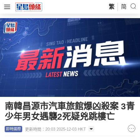
繁
简
南韓昌源市汽車旅館爆凶殺案 3青
少年男女遇襲2死疑兇跳樓亡
更新時間：20:03 2025-12-03 HKT
即時國際