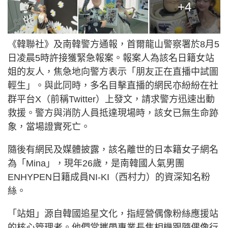
+4
《韓聯社》及南韓警方通報，首爾龍山警察署於8月5
日凌晨5時許接獲緊急報案。報案人為該名日籍女站
姐的友人，焦急地向警方表示「朋友正在直播中試圖
輕生」。與此同時，多名目擊直播的網民亦紛紛在社
群平台X（前稱Twitter）上發文，請求警方迅速出動
救援。警方與消防人員抵達現場時，該女已無生命跡
象，當場證實死亡。
隨後有網民及媒體披露，該名離世的日本籍女子網名
為「Mina」，現年26歲，是南韓國人氣男團
ENHYPEN日籍成員NI-KI（西村力）的資深知名粉
絲。
「站姐」源自韓國追星文化，指經營偶像粉絲應援站
的核心管理者。他們常攜帶專業長焦相機跟隨偶像行