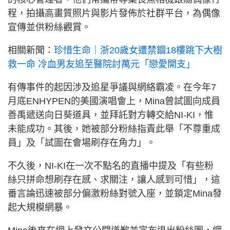
程，拍攝高畫質照片與影片發佈於社群平台，為偶像
宣傳並供粉絲觀賞。
相關新聞：
珍惜生命｜浙20歲女遭禁錮18樓跳下大樹
救一命 冷血男友追至醫院討萬元「戀愛開支」
有傳事件的起因涉及追星爭議與網絡霸凌。在今年7
月底ENHYPEN的美國演唱會上，Mina曾試圖向成員
善禹遞送向日葵道具，並拜託對方轉交給NI-KI，惟
未能成功。其後，她被部分粉絲指責此舉「不尊重成
員」及「試圖在會場刷存在角力」。
不久後，NI-KI在一次不點名的直播中提及「有些粉
絲只拼命想刷存在感、求關注，讓人感到可惜」，這
番言論迅速被部分偏激粉絲對號入座，並鎖定Mina發
起大規模網暴。