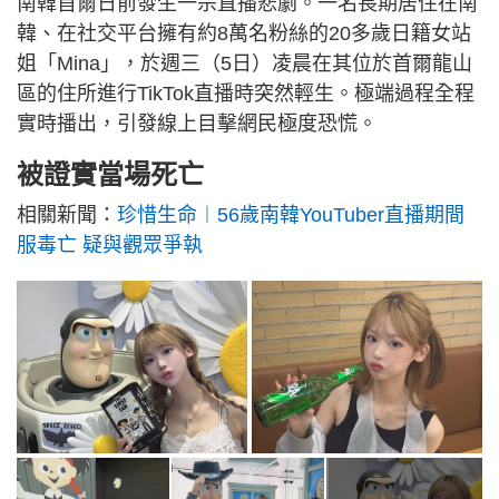
南韓首爾日前發生一宗直播悲劇。一名長期居住在南
韓、在社交平台擁有約8萬名粉絲的20多歲日籍女站
姐「Mina」，於週三（5日）凌晨在其位於首爾龍山
區的住所進行TikTok直播時突然輕生。極端過程全程
實時播出，引發線上目擊網民極度恐慌。
被證實當場死亡
相關新聞：
珍惜生命︱56歲南韓YouTuber直播期間
服毒亡 疑與觀眾爭執